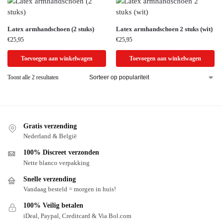
Latex armhandschoen (2 stuks)
Latex armhandschoen 2 stuks (wit)
€
25,95
€
25,95
Toevoegen aan winkelwagen
Toevoegen aan winkelwagen
Toont alle 2 resultaten
Gratis verzending
Nederland & België
100% Discreet verzonden
Nette blanco verpakking
Snelle verzending
Vandaag besteld = morgen in huis!
100% Veilig betalen
iDeal, Paypal, Creditcard & Via Bol.com