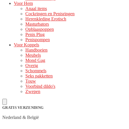
Voor Hem
Anaal items
Cockringen en Penisringen
Herenkleding Erotisch
Masturbators
Opblaaspoppen
Penis Plug
Penispompen
Voor Koppels
Handboeien
Meubels
Mond Gag
Overig
Schommels
Seks pakketten
Touw
Voorbind dildo's
Zwepen
GRATIS VERZENDING
Nederland & België