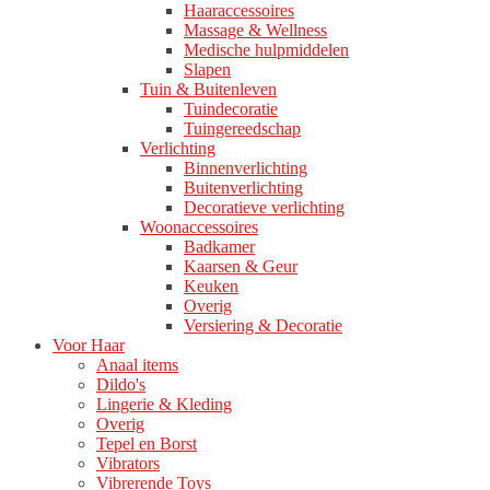
Haaraccessoires
Massage & Wellness
Medische hulpmiddelen
Slapen
Tuin & Buitenleven
Tuindecoratie
Tuingereedschap
Verlichting
Binnenverlichting
Buitenverlichting
Decoratieve verlichting
Woonaccessoires
Badkamer
Kaarsen & Geur
Keuken
Overig
Versiering & Decoratie
Voor Haar
Anaal items
Dildo's
Lingerie & Kleding
Overig
Tepel en Borst
Vibrators
Vibrerende Toys