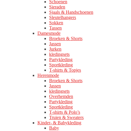
Schoenen
Sieraden
Sjaals & Handschoenen
Sleutelhangers
Sokken
Tassen
Damesmode
Broeken & Shorts
Jassen
Jurken
kledingsets
Partykleding
Sportkleding
T-shirts & Topjes
Herenmode
Broeken & Shorts
Jassen
kledingsets
Overhemden
Partykleding
Sportkleding
T-shirts & Polo’s
Truien & Sweaters
Kinder- & Babykleding
Baby