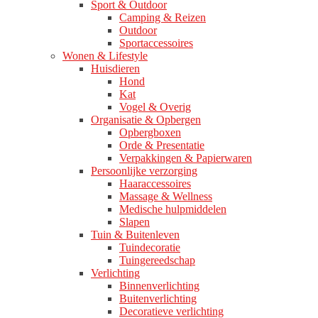
Sport & Outdoor
Camping & Reizen
Outdoor
Sportaccessoires
Wonen & Lifestyle
Huisdieren
Hond
Kat
Vogel & Overig
Organisatie & Opbergen
Opbergboxen
Orde & Presentatie
Verpakkingen & Papierwaren
Persoonlijke verzorging
Haaraccessoires
Massage & Wellness
Medische hulpmiddelen
Slapen
Tuin & Buitenleven
Tuindecoratie
Tuingereedschap
Verlichting
Binnenverlichting
Buitenverlichting
Decoratieve verlichting