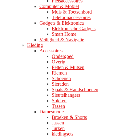
Fietsaccessoires
Computer & Mobiel
Muis & Toetsenbord
Telefoonaccessoires
Gadgets & Elektronica
Elektronische Gadgets
Smart Home
Veiligheid & Navigatie
Kleding
Accessoires
Ondergoed
Overig
Petten & Mutsen
Riemen
Schoenen
Sieraden
Sjaals & Handschoenen
Sleutelhangers
Sokken
Tassen
Damesmode
Broeken & Shorts
Jassen
Jurken
kledingsets