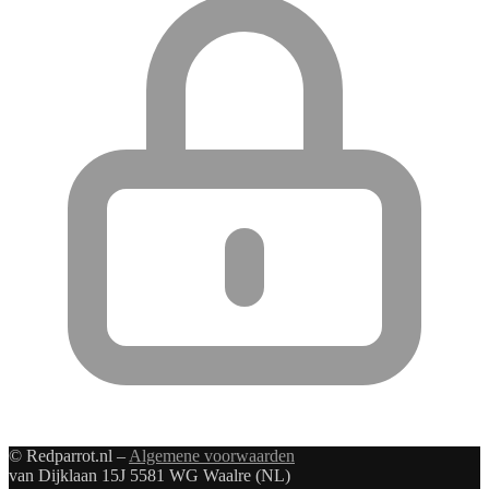
© Redparrot.nl –
Algemene voorwaarden
van Dijklaan 15J 5581 WG Waalre (NL)