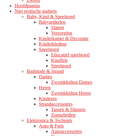
Zweep
Hoofdpagina
Niet erotische gadgets
Baby, Kind & Speelgoed
Babyartikelen
Slapen
Verzorging
Kinderkamer & Decoratie
Kinderkleding
Speelgoed
Educatief speelgoed
Knuffels
Speelgoed
Badmode & Strand
Dames
Zwemkleding Dames
Heren
Zwemkleding Heren
Kinderen
Strandaccessoires
Tassen & Slippers
Zonnebrillen
Elektronica & Techniek
Auto & Fiets
Autoaccessoires