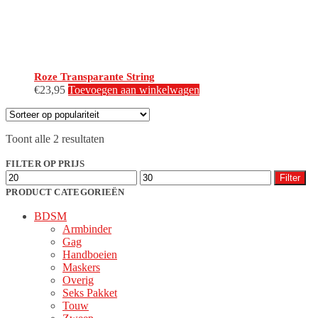
productpagina
Roze Transparante String
€
23,95
Toevoegen aan winkelwagen
Gesorteerd
Toont alle 2 resultaten
op
populariteit
FILTER OP PRIJS
Min.
Max.
Filter
prijs
prijs
PRODUCT CATEGORIEËN
BDSM
Armbinder
Gag
Handboeien
Maskers
Overig
Seks Pakket
Touw