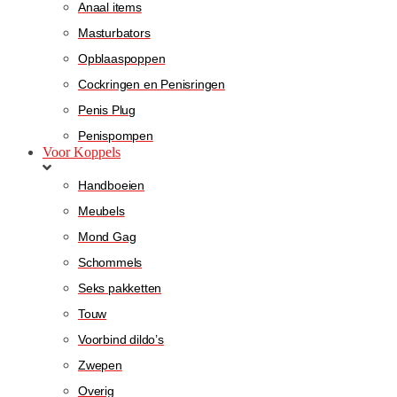
Anaal items
Masturbators
Opblaaspoppen
Cockringen en Penisringen
Penis Plug
Penispompen
Voor Koppels
Handboeien
Meubels
Mond Gag
Schommels
Seks pakketten
Touw
Voorbind dildo’s
Zwepen
Overig