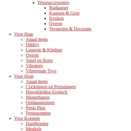
Woonaccessoires
Badkamer
Kaarsen & Geur
Keuken
Overig
Versiering & Decoratie
Voor Haar
Anaal items
Dildo's
Lingerie & Kleding
Overig
Tepel en Borst
Vibrators
Vibrerende Toys
Voor Hem
Anaal items
Cockringen en Penisringen
Herenkleding Erotisch
Masturbators
Opblaaspoppen
Penis Plug
Penispompen
Voor Koppels
Handboeien
Meubels