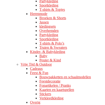
Partykleding
Sportkleding
T-shirts & Topjes
Herenmode
Broeken & Shorts
Jassen
kledingsets
Overhemden
Partykleding
Sportkleding
T-shirts & Polo’s
Truien & Sweaters
Kinder- & Babykleding
Baby
Peuter & Kind
Vrije Tijd & Outdoor
Cadeaus
Feest & Fun
Bouwpakketten en schaalmodellen
Feestdecoratie
Fopartikelen / Pranks
Kaarten en kaartspellen
Stickers
Verkleedkleding
Overig