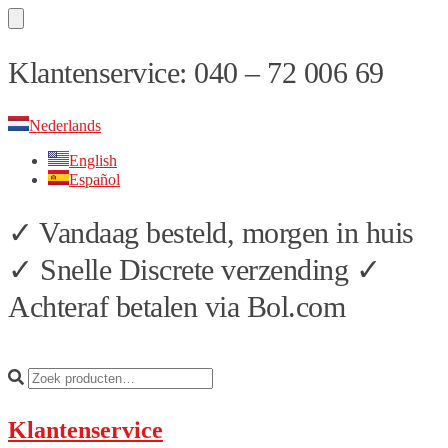
Skip
Skip
Klantenservice: 040 – 72 006 69
to
to
navigation
content
Nederlands
English
Español
✓ Vandaag besteld, morgen in huis
✓ Snelle Discrete verzending ✓
Achteraf betalen via Bol.com
Klantenservice