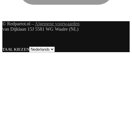
© Redparrot.nl –
Algemene voorwaarden
van Dijklaan 15J 5581 WG Waalre (NL)
Taal
TAAL KIEZEN
kiezen