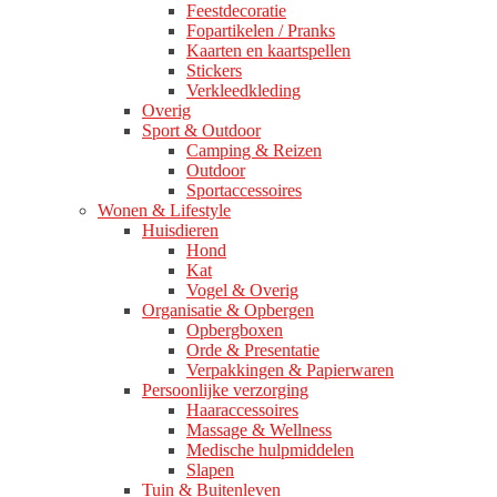
Feestdecoratie
Fopartikelen / Pranks
Kaarten en kaartspellen
Stickers
Verkleedkleding
Overig
Sport & Outdoor
Camping & Reizen
Outdoor
Sportaccessoires
Wonen & Lifestyle
Huisdieren
Hond
Kat
Vogel & Overig
Organisatie & Opbergen
Opbergboxen
Orde & Presentatie
Verpakkingen & Papierwaren
Persoonlijke verzorging
Haaraccessoires
Massage & Wellness
Medische hulpmiddelen
Slapen
Tuin & Buitenleven