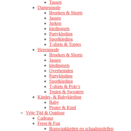
Tassen
Damesmode
Broeken & Shorts
Jassen
Jurken
kledingsets
Partykleding
Sportkleding
T-shirts & Topjes
Herenmode
Broeken & Shorts
Jassen
kledingsets
Overhemden
Partykleding
Sportkleding
T-shirts & Polo’s
Truien & Sweaters
Kinder- & Babykleding
Baby
Peuter & Kind
Vrije Tijd & Outdoor
Cadeaus
Feest & Fun
Bouwpakketten en schaalmodellen