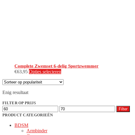
Complete Zwemset 6-delig Sportzwemmer
Dit
€
63,95
Opties selecteren
product
heeft
meerdere
Enig resultaat
variaties.
Deze
FILTER OP PRIJS
optie
Min.
Max.
kan
Filter
prijs
prijs
gekozen
PRODUCT CATEGORIEËN
worden
BDSM
op
Armbinder
de