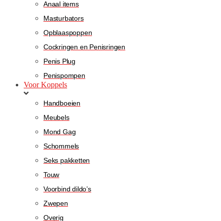
Anaal items
Masturbators
Opblaaspoppen
Cockringen en Penisringen
Penis Plug
Penispompen
Voor Koppels
Handboeien
Meubels
Mond Gag
Schommels
Seks pakketten
Touw
Voorbind dildo’s
Zwepen
Overig