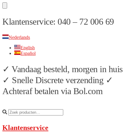
Skip
Skip
Klantenservice: 040 – 72 006 69
to
to
navigation
content
Nederlands
English
Español
✓ Vandaag besteld, morgen in huis
✓ Snelle Discrete verzending ✓
Achteraf betalen via Bol.com
Klantenservice