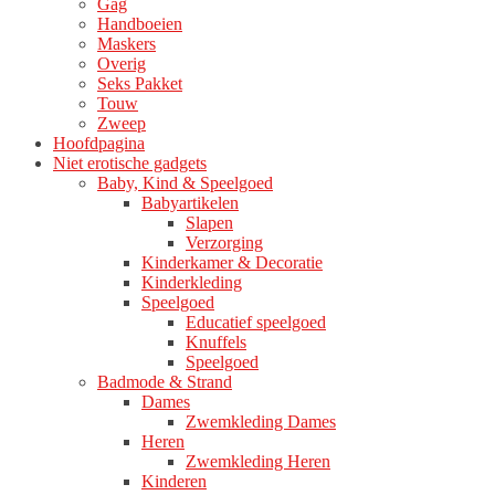
Gag
productpagina
Handboeien
Maskers
Overig
Seks Pakket
Touw
Zweep
Hoofdpagina
Niet erotische gadgets
Baby, Kind & Speelgoed
Babyartikelen
Slapen
Verzorging
Kinderkamer & Decoratie
Kinderkleding
Speelgoed
Educatief speelgoed
Knuffels
Speelgoed
Badmode & Strand
Dames
Zwemkleding Dames
Heren
Zwemkleding Heren
Kinderen