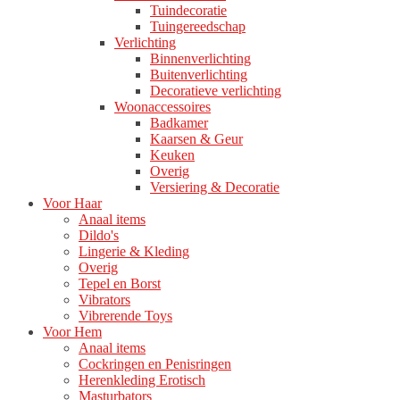
Tuindecoratie
Tuingereedschap
Verlichting
Binnenverlichting
Buitenverlichting
Decoratieve verlichting
Woonaccessoires
Badkamer
Kaarsen & Geur
Keuken
Overig
Versiering & Decoratie
Voor Haar
Anaal items
Dildo's
Lingerie & Kleding
Overig
Tepel en Borst
Vibrators
Vibrerende Toys
Voor Hem
Anaal items
Cockringen en Penisringen
Herenkleding Erotisch
Masturbators