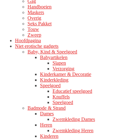
Gag
Handboeien
Maskers
Overig
Seks Pakket
Touw
Zweep
Hoofdpagina
Niet erotische gadgets
Baby, Kind & Speelgoed
Babyartikelen
Slapen
Verzorging
Kinderkamer & Decoratie
Kinderkleding
Speelgoed
Educatief speelgoed
Knuffels
Speelgoed
Badmode & Strand
Dames
Zwemkleding Dames
Heren
Zwemkleding Heren
Kinderen