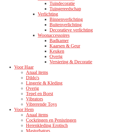
Tuindecoratie
Tuingereedschap
Verlichting
Binnenverlichting
Buitenverlichting
Decoratieve verlichting
Woonaccessoires
Badkamer
Kaarsen & Geur
Keuken
Overig
Versiering & Decoratie
Voor Haar
Anaal items
Dildo's
Lingerie & Kleding
Overig
Tepel en Borst
Vibrators
Vibrerende Toys
Voor Hem
Anaal items
Cockringen en Penisringen
Herenkleding Erotisch
Masturbators