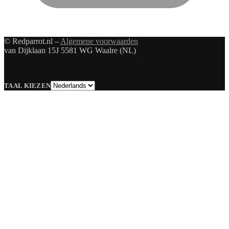
© Redparrot.nl –
Algemene voorwaarden
van Dijklaan 15J 5581 WG Waalre (NL)
Taal
TAAL KIEZEN
kiezen