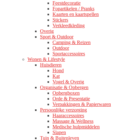
Feestdecoratie
Fopartikelen / Pranks
Kaarten en kaartspellen
Stickers
Verkleedkleding
Overig
Sport & Outdoor
Camping & Reizen
Outdoor
Sportaccessoires
Wonen & Lifestyle
Huisdieren
Hond
Kat
Vogel & Overig
Organisatie & Opbergen
Opbergboxen
Orde & Presentatie
Verpakkingen & Papierwaren
Persoonlijke verzorging
Haaraccessoires
Massage & Wellness
Medische hulpmiddelen
Slapen
Tuin & Buitenleven