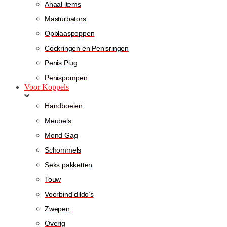
Anaal items
Masturbators
Opblaaspoppen
Cockringen en Penisringen
Penis Plug
Penispompen
Voor Koppels
Handboeien
Meubels
Mond Gag
Schommels
Seks pakketten
Touw
Voorbind dildo’s
Zwepen
Overig