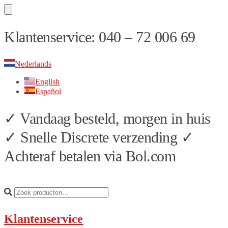
Skip
Skip
Klantenservice: 040 – 72 006 69
to
to
navigation
content
Nederlands
English
Español
✓ Vandaag besteld, morgen in huis
✓ Snelle Discrete verzending ✓
Achteraf betalen via Bol.com
Klantenservice