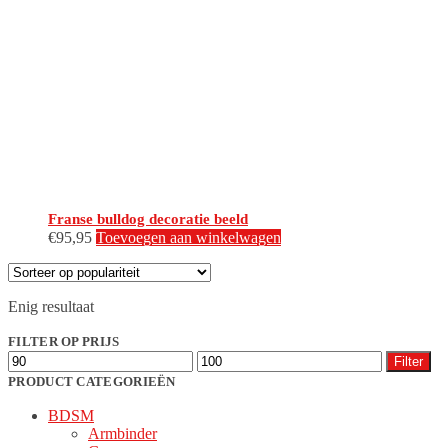
Franse bulldog decoratie beeld
€
95,95
Toevoegen aan winkelwagen
Enig resultaat
FILTER OP PRIJS
Min.
Max.
Filter
prijs
prijs
PRODUCT CATEGORIEËN
BDSM
Armbinder