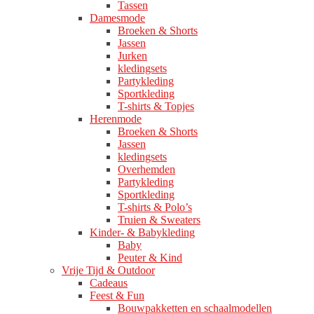
Tassen
Damesmode
Broeken & Shorts
Jassen
Jurken
kledingsets
Partykleding
Sportkleding
T-shirts & Topjes
Herenmode
Broeken & Shorts
Jassen
kledingsets
Overhemden
Partykleding
Sportkleding
T-shirts & Polo’s
Truien & Sweaters
Kinder- & Babykleding
Baby
Peuter & Kind
Vrije Tijd & Outdoor
Cadeaus
Feest & Fun
Bouwpakketten en schaalmodellen