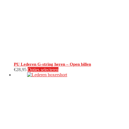
PU Lederen G-string heren – Open billen
Dit
€
28,95
Opties selecteren
product
heeft
meerdere
variaties.
Deze
optie
kan
gekozen
worden
op
de