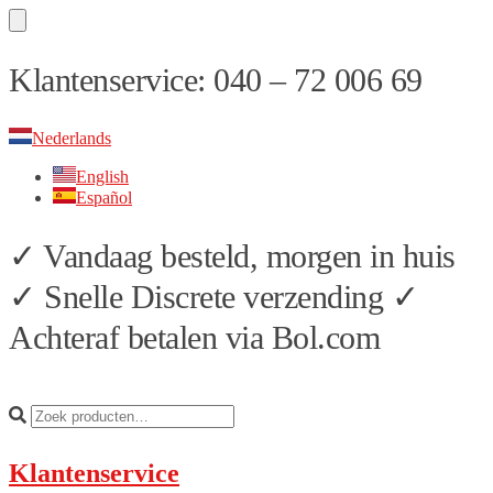
Skip
Skip
Klantenservice: 040 – 72 006 69
to
to
navigation
content
Nederlands
English
Español
✓ Vandaag besteld, morgen in huis
✓ Snelle Discrete verzending ✓
Achteraf betalen via Bol.com
Klantenservice