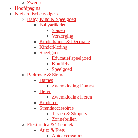
Zweep
Hoofdpagina
Niet erotische gadgets
Baby, Kind & Speelgoed
Babyartikelen
Slapen
Verzorging
Kinderkamer & Decoratie
Kinderkleding
Speelgoed
Educatief speelgoed
Knuffels
Speelgoed
Badmode & Strand
Dames
Zwemkleding Dames
Heren
Zwemkleding Heren
Kinderen
Strandaccessoires
Tassen & Slippers
Zonnebrillen
Elektronica & Techniek
Auto & Fiets
Autoaccessoires