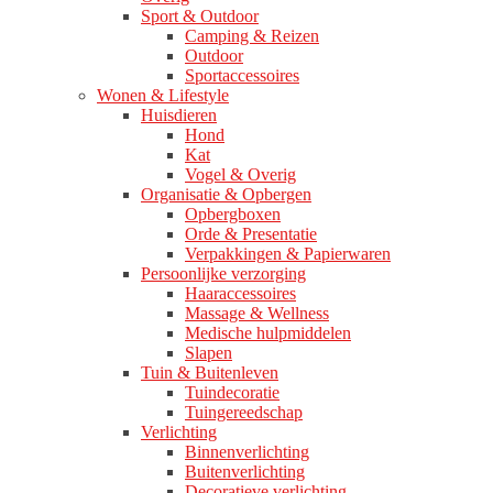
Sport & Outdoor
Camping & Reizen
Outdoor
Sportaccessoires
Wonen & Lifestyle
Huisdieren
Hond
Kat
Vogel & Overig
Organisatie & Opbergen
Opbergboxen
Orde & Presentatie
Verpakkingen & Papierwaren
Persoonlijke verzorging
Haaraccessoires
Massage & Wellness
Medische hulpmiddelen
Slapen
Tuin & Buitenleven
Tuindecoratie
Tuingereedschap
Verlichting
Binnenverlichting
Buitenverlichting
Decoratieve verlichting