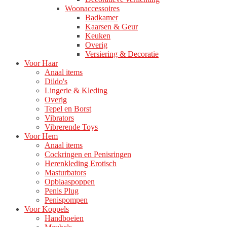
Woonaccessoires
Badkamer
Kaarsen & Geur
Keuken
Overig
Versiering & Decoratie
Voor Haar
Anaal items
Dildo's
Lingerie & Kleding
Overig
Tepel en Borst
Vibrators
Vibrerende Toys
Voor Hem
Anaal items
Cockringen en Penisringen
Herenkleding Erotisch
Masturbators
Opblaaspoppen
Penis Plug
Penispompen
Voor Koppels
Handboeien