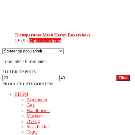
productpagina
Transparante Mesh Heren Boxershort
Dit
€
26,95
Opties selecteren
product
heeft
meerdere
Gesorteerd
Toont alle 10 resultaten
variaties.
op
Deze
populariteit
FILTER OP PRIJS
optie
Min.
Max.
kan
Filter
prijs
prijs
gekozen
PRODUCT CATEGORIEËN
worden
BDSM
op
Armbinder
de
Gag
productpagina
Handboeien
Maskers
Overig
Seks Pakket
Touw