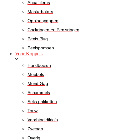
Anaal items
Masturbators
Opblaaspoppen
Cockringen en Penisringen
Penis Plug
Penispompen
Voor Koppels
Handboeien
Meubels
Mond Gag
Schommels
Seks pakketten
Touw
Voorbind dildo’s
Zwepen
Overig