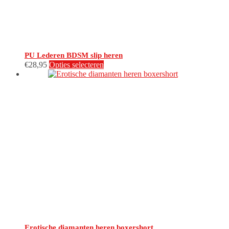
productpagina
PU Lederen BDSM slip heren
Dit
€
28,95
Opties selecteren
product
heeft
meerdere
variaties.
Deze
optie
kan
gekozen
worden
op
de
productpagina
Erotische diamanten heren boxershort