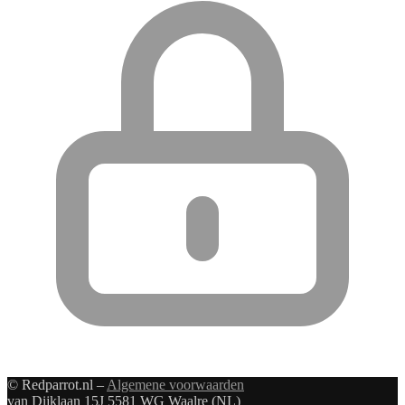
© Redparrot.nl –
Algemene voorwaarden
van Dijklaan 15J 5581 WG Waalre (NL)