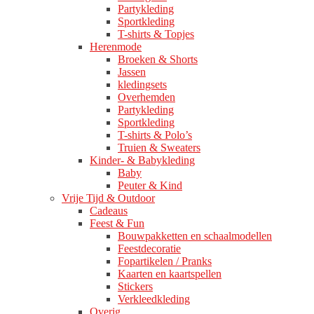
Partykleding
Sportkleding
T-shirts & Topjes
Herenmode
Broeken & Shorts
Jassen
kledingsets
Overhemden
Partykleding
Sportkleding
T-shirts & Polo’s
Truien & Sweaters
Kinder- & Babykleding
Baby
Peuter & Kind
Vrije Tijd & Outdoor
Cadeaus
Feest & Fun
Bouwpakketten en schaalmodellen
Feestdecoratie
Fopartikelen / Pranks
Kaarten en kaartspellen
Stickers
Verkleedkleding
Overig