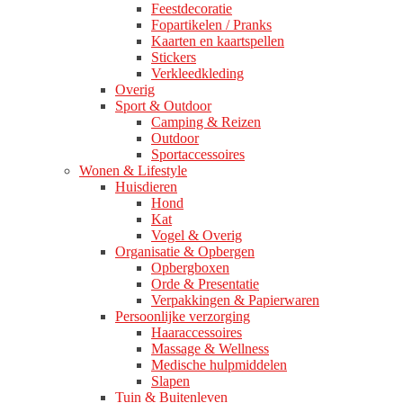
Feestdecoratie
Fopartikelen / Pranks
Kaarten en kaartspellen
Stickers
Verkleedkleding
Overig
Sport & Outdoor
Camping & Reizen
Outdoor
Sportaccessoires
Wonen & Lifestyle
Huisdieren
Hond
Kat
Vogel & Overig
Organisatie & Opbergen
Opbergboxen
Orde & Presentatie
Verpakkingen & Papierwaren
Persoonlijke verzorging
Haaraccessoires
Massage & Wellness
Medische hulpmiddelen
Slapen
Tuin & Buitenleven