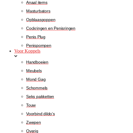
Anaal items
Masturbators
Opblaaspoppen
Cockringen en Penisringen
Penis Plug
Penispompen
Voor Koppels
Handboeien
Meubels
Mond Gag
Schommels
Seks pakketten
Touw
Voorbind dildo’s
Zwepen
Overig