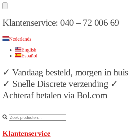
Skip
Skip
Klantenservice: 040 – 72 006 69
to
to
navigation
content
Nederlands
English
Español
✓ Vandaag besteld, morgen in huis
✓ Snelle Discrete verzending ✓
Achteraf betalen via Bol.com
Klantenservice