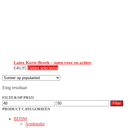
Latex Korte Broek – open voor en achter
Dit
€
46,95
Opties selecteren
product
heeft
meerdere
Enig resultaat
variaties.
Deze
FILTER OP PRIJS
optie
Min.
Max.
kan
Filter
prijs
prijs
gekozen
PRODUCT CATEGORIEËN
worden
BDSM
op
Armbinder
de