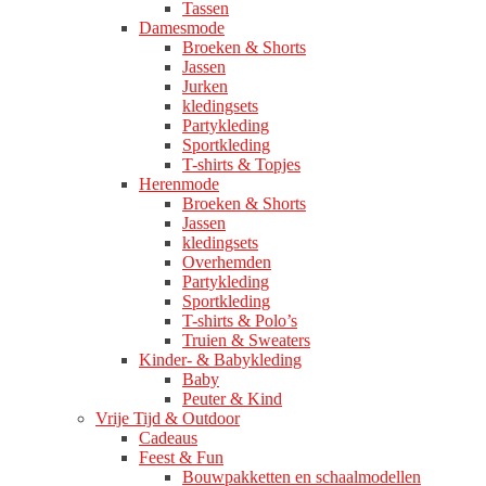
Tassen
Damesmode
Broeken & Shorts
Jassen
Jurken
kledingsets
Partykleding
Sportkleding
T-shirts & Topjes
Herenmode
Broeken & Shorts
Jassen
kledingsets
Overhemden
Partykleding
Sportkleding
T-shirts & Polo’s
Truien & Sweaters
Kinder- & Babykleding
Baby
Peuter & Kind
Vrije Tijd & Outdoor
Cadeaus
Feest & Fun
Bouwpakketten en schaalmodellen