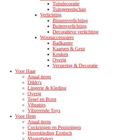
Tuindecoratie
Tuingereedschap
Verlichting
Binnenverlichting
Buitenverlichting
Decoratieve verlichting
Woonaccessoires
Badkamer
Kaarsen & Geur
Keuken
Overig
Versiering & Decoratie
Voor Haar
Anaal items
Dildo's
Lingerie & Kleding
Overig
Tepel en Borst
Vibrators
Vibrerende Toys
Voor Hem
Anaal items
Cockringen en Penisringen
Herenkleding Erotisch
Masturbators