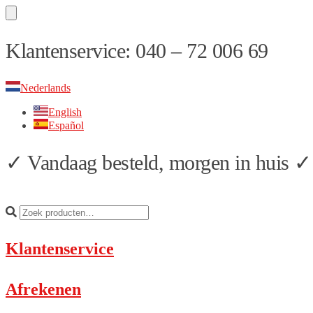
Skip
Skip
Klantenservice: 040 – 72 006 69
to
to
navigation
content
Nederlands
English
Español
✓ Vandaag besteld, morgen in huis ✓ 
Klantenservice
Afrekenen