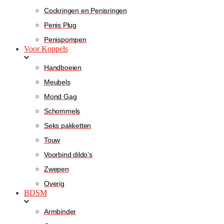
Cockringen en Penisringen
Penis Plug
Penispompen
Voor Koppels
Handboeien
Meubels
Mond Gag
Schommels
Seks pakketten
Touw
Voorbind dildo’s
Zwepen
Overig
BDSM
Armbinder