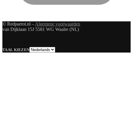
© Redparrot.nl –
Algemene voorwaarden
van Dijklaan 15J 5581 WG Waalre (NL)
Taal
TAAL KIEZEN
kiezen