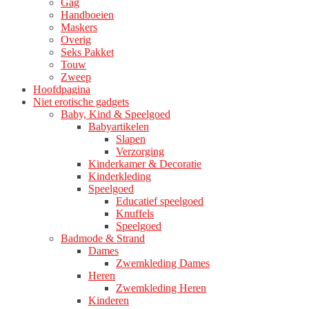
Gag
Handboeien
Maskers
Overig
Seks Pakket
Touw
Zweep
Hoofdpagina
Niet erotische gadgets
Baby, Kind & Speelgoed
Babyartikelen
Slapen
Verzorging
Kinderkamer & Decoratie
Kinderkleding
Speelgoed
Educatief speelgoed
Knuffels
Speelgoed
Badmode & Strand
Dames
Zwemkleding Dames
Heren
Zwemkleding Heren
Kinderen