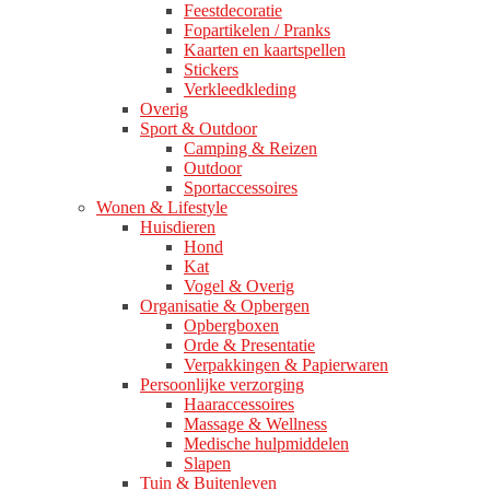
Feestdecoratie
Fopartikelen / Pranks
Kaarten en kaartspellen
Stickers
Verkleedkleding
Overig
Sport & Outdoor
Camping & Reizen
Outdoor
Sportaccessoires
Wonen & Lifestyle
Huisdieren
Hond
Kat
Vogel & Overig
Organisatie & Opbergen
Opbergboxen
Orde & Presentatie
Verpakkingen & Papierwaren
Persoonlijke verzorging
Haaraccessoires
Massage & Wellness
Medische hulpmiddelen
Slapen
Tuin & Buitenleven