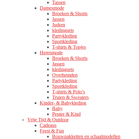
Tassen
Damesmode
Broeken & Shorts
Jassen
Jurken
kledingsets
Partykleding
Sportkleding
T-shirts & Topjes
Herenmode
Broeken & Shorts
Jassen
kledingsets
Overhemden
Partykleding
Sportkleding
T-shirts & Polo’s
Truien & Sweaters
Kinder- & Babykleding
Baby
Peuter & Kind
Vrije Tijd & Outdoor
Cadeaus
Feest & Fun
Bouwpakketten en schaalmodellen