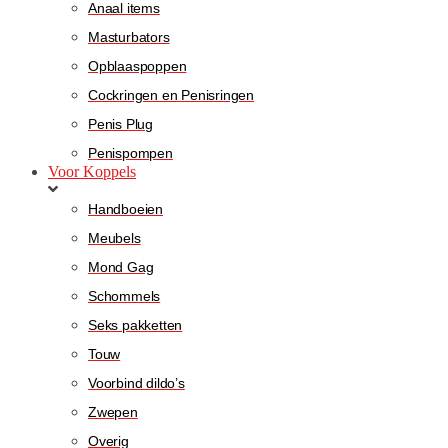
Anaal items
Masturbators
Opblaaspoppen
Cockringen en Penisringen
Penis Plug
Penispompen
Voor Koppels
Handboeien
Meubels
Mond Gag
Schommels
Seks pakketten
Touw
Voorbind dildo’s
Zwepen
Overig