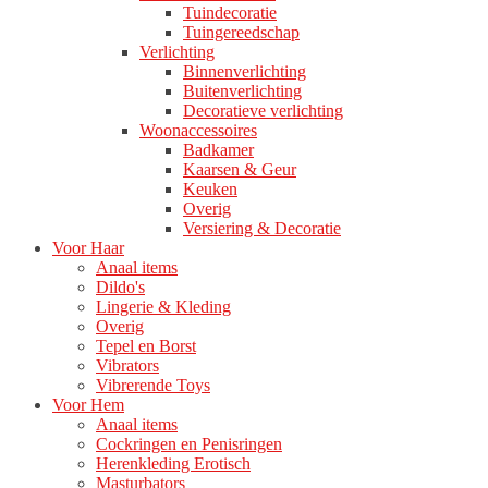
Tuindecoratie
Tuingereedschap
Verlichting
Binnenverlichting
Buitenverlichting
Decoratieve verlichting
Woonaccessoires
Badkamer
Kaarsen & Geur
Keuken
Overig
Versiering & Decoratie
Voor Haar
Anaal items
Dildo's
Lingerie & Kleding
Overig
Tepel en Borst
Vibrators
Vibrerende Toys
Voor Hem
Anaal items
Cockringen en Penisringen
Herenkleding Erotisch
Masturbators