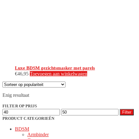
Luxe BDSM gezichtsmasker met parels
€
46,95
Toevoegen aan winkelwagen
Enig resultaat
FILTER OP PRIJS
Min.
Max.
Filter
prijs
prijs
PRODUCT CATEGORIEËN
BDSM
Armbinder