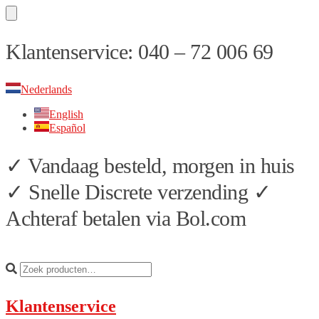
Skip
Skip
Klantenservice: 040 – 72 006 69
to
to
navigation
content
Nederlands
English
Español
✓ Vandaag besteld, morgen in huis
✓ Snelle Discrete verzending ✓
Achteraf betalen via Bol.com
Klantenservice