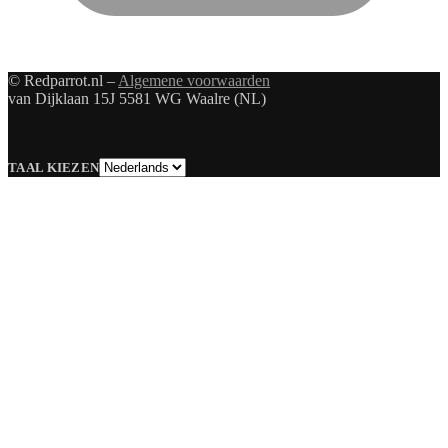
© Redparrot.nl –
Algemene voorwaarden
van Dijklaan 15J 5581 WG Waalre (NL)
Taal
TAAL KIEZEN
kiezen