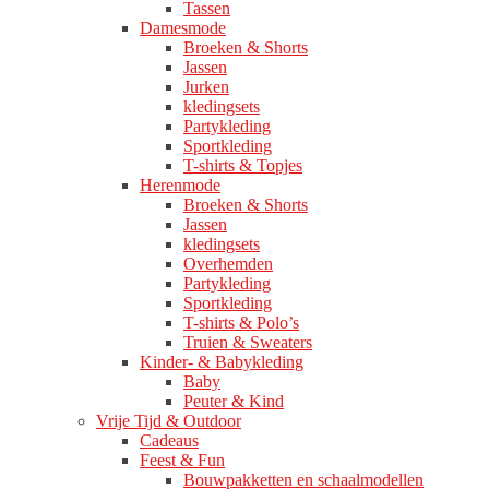
Tassen
Damesmode
Broeken & Shorts
Jassen
Jurken
kledingsets
Partykleding
Sportkleding
T-shirts & Topjes
Herenmode
Broeken & Shorts
Jassen
kledingsets
Overhemden
Partykleding
Sportkleding
T-shirts & Polo’s
Truien & Sweaters
Kinder- & Babykleding
Baby
Peuter & Kind
Vrije Tijd & Outdoor
Cadeaus
Feest & Fun
Bouwpakketten en schaalmodellen