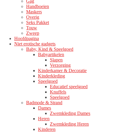
Gag
productpagina
Handboeien
Maskers
Overig
Seks Pakket
Touw
Zweep
Hoofdpagina
Niet erotische gadgets
Baby, Kind & Speelgoed
Babyartikelen
Slapen
Verzorging
Kinderkamer & Decoratie
Kinderkleding
Speelgoed
Educatief speelgoed
Knuffels
Speelgoed
Badmode & Strand
Dames
Zwemkleding Dames
Heren
Zwemkleding Heren
Kinderen