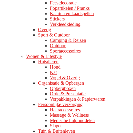
Feestdecoratie
Fopartikelen / Pranks
Kaarten en kaartspellen
Stickers
Verkleedkleding
Overig
Sport & Outdoor
Camping & Reizen
Outdoor
Sportaccessoires
Wonen & Lifestyle
Huisdieren
Hond
Kat
Vogel & Overig
Organisatie & Opbergen
Opbergboxen
Orde & Presentatie
Verpakkingen & Papierwaren
Persoonlijke verzorging
Haaraccessoires
Massage & Wellness
Medische hulpmiddelen
Slapen
Tuin & Buitenleven