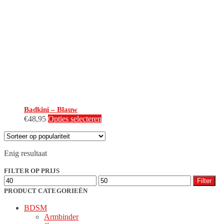
Badkini – Blauw
Dit
€
48,95
Opties selecteren
product
heeft
meerdere
Enig resultaat
variaties.
Deze
FILTER OP PRIJS
optie
Min.
Max.
kan
Filter
prijs
prijs
gekozen
PRODUCT CATEGORIEËN
worden
BDSM
op
Armbinder
de