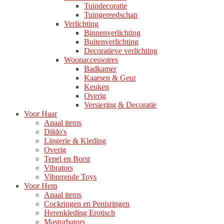
Tuindecoratie
Tuingereedschap
Verlichting
Binnenverlichting
Buitenverlichting
Decoratieve verlichting
Woonaccessoires
Badkamer
Kaarsen & Geur
Keuken
Overig
Versiering & Decoratie
Voor Haar
Anaal items
Dildo's
Lingerie & Kleding
Overig
Tepel en Borst
Vibrators
Vibrerende Toys
Voor Hem
Anaal items
Cockringen en Penisringen
Herenkleding Erotisch
Masturbators