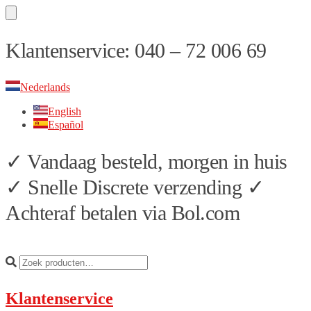
Skip
Skip
Klantenservice: 040 – 72 006 69
to
to
navigation
content
Nederlands
English
Español
✓ Vandaag besteld, morgen in huis
✓ Snelle Discrete verzending ✓
Achteraf betalen via Bol.com
Klantenservice