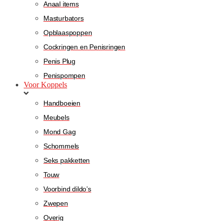
Anaal items
Masturbators
Opblaaspoppen
Cockringen en Penisringen
Penis Plug
Penispompen
Voor Koppels
Handboeien
Meubels
Mond Gag
Schommels
Seks pakketten
Touw
Voorbind dildo’s
Zwepen
Overig