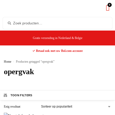
0
Gratis verzending in Nederland & Belgie
✓ Betaal ook met uw Bol.com account
Home
Producten getagged “opergvak”
/
opergvak
TOON FILTERS
Enig resultaat