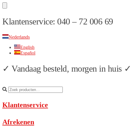
Skip
Skip
Klantenservice: 040 – 72 006 69
to
to
navigation
content
Nederlands
English
Español
✓ Vandaag besteld, morgen in huis ✓ 
Klantenservice
Afrekenen