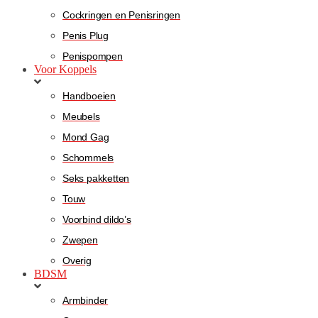
Cockringen en Penisringen
Penis Plug
Penispompen
Voor Koppels
Handboeien
Meubels
Mond Gag
Schommels
Seks pakketten
Touw
Voorbind dildo’s
Zwepen
Overig
BDSM
Armbinder