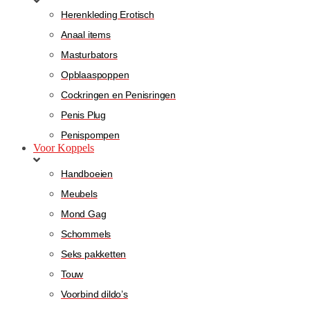
Herenkleding Erotisch
Anaal items
Masturbators
Opblaaspoppen
Cockringen en Penisringen
Penis Plug
Penispompen
Voor Koppels
Handboeien
Meubels
Mond Gag
Schommels
Seks pakketten
Touw
Voorbind dildo’s