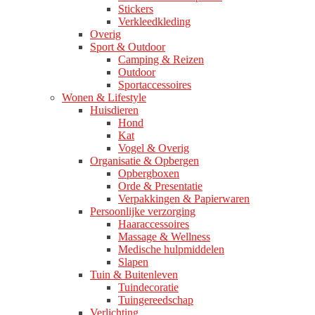
Stickers
Verkleedkleding
Overig
Sport & Outdoor
Camping & Reizen
Outdoor
Sportaccessoires
Wonen & Lifestyle
Huisdieren
Hond
Kat
Vogel & Overig
Organisatie & Opbergen
Opbergboxen
Orde & Presentatie
Verpakkingen & Papierwaren
Persoonlijke verzorging
Haaraccessoires
Massage & Wellness
Medische hulpmiddelen
Slapen
Tuin & Buitenleven
Tuindecoratie
Tuingereedschap
Verlichting