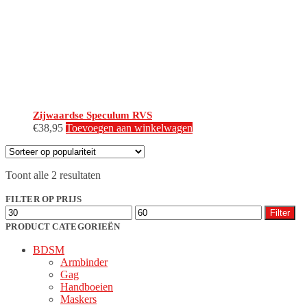
Zijwaardse Speculum RVS
€
38,95
Toevoegen aan winkelwagen
Gesorteerd
Toont alle 2 resultaten
op
populariteit
FILTER OP PRIJS
Min.
Max.
Filter
prijs
prijs
PRODUCT CATEGORIEËN
BDSM
Armbinder
Gag
Handboeien
Maskers