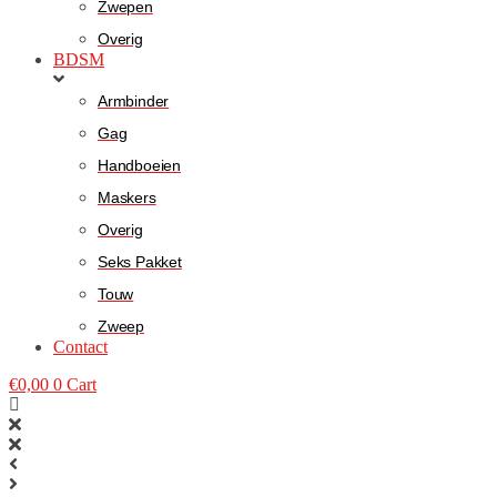
Zwepen
Overig
BDSM
Armbinder
Gag
Handboeien
Maskers
Overig
Seks Pakket
Touw
Zweep
Contact
€
0,00
0
Cart