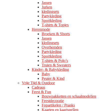
Jassen
Jurken
kledingsets
Partykleding
Sportkleding
T-shirts & Topjes
Herenmode
Broeken & Shorts
Jassen
kledingsets
Overhemden
Partykleding
Sportkleding
T-shirts & Polo’s
Truien & Sweaters
Kinder- & Babykleding
Baby
Peuter & Kind
Vrije Tijd & Outdoor
Cadeaus
Feest & Fun
Bouwpakketten en schaalmodellen
Feestdecoratie
Fopartikelen / Pranks
Kaarten en kaartspellen