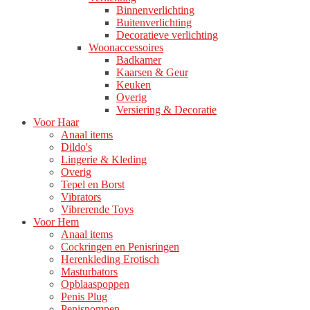
Binnenverlichting
Buitenverlichting
Decoratieve verlichting
Woonaccessoires
Badkamer
Kaarsen & Geur
Keuken
Overig
Versiering & Decoratie
Voor Haar
Anaal items
Dildo's
Lingerie & Kleding
Overig
Tepel en Borst
Vibrators
Vibrerende Toys
Voor Hem
Anaal items
Cockringen en Penisringen
Herenkleding Erotisch
Masturbators
Opblaaspoppen
Penis Plug
Penispompen