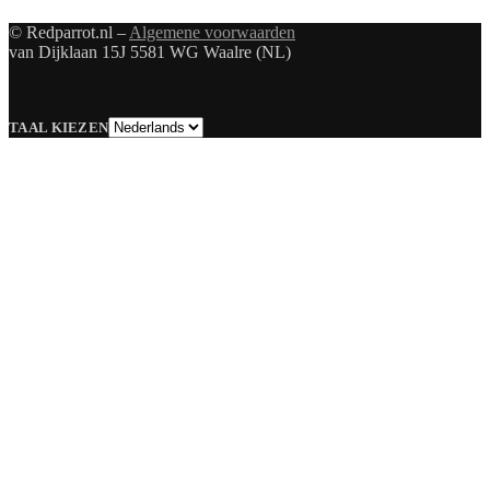
© Redparrot.nl –
Algemene voorwaarden
van Dijklaan 15J 5581 WG Waalre (NL)
Taal
TAAL KIEZEN
kiezen