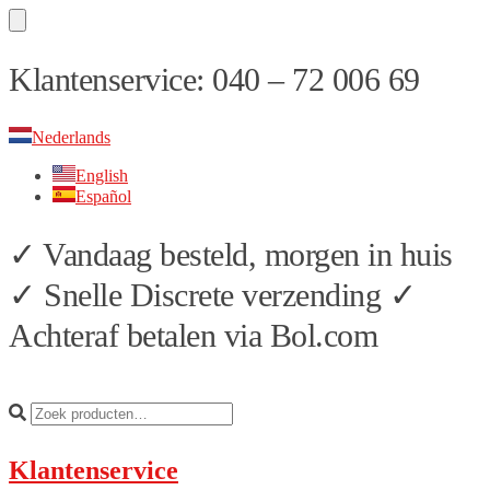
Skip
Skip
Klantenservice: 040 – 72 006 69
to
to
navigation
content
Nederlands
English
Español
✓ Vandaag besteld, morgen in huis
✓ Snelle Discrete verzending ✓
Achteraf betalen via Bol.com
Klantenservice