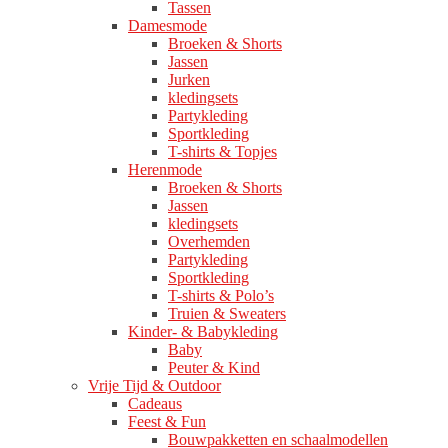
Tassen
Damesmode
Broeken & Shorts
Jassen
Jurken
kledingsets
Partykleding
Sportkleding
T-shirts & Topjes
Herenmode
Broeken & Shorts
Jassen
kledingsets
Overhemden
Partykleding
Sportkleding
T-shirts & Polo’s
Truien & Sweaters
Kinder- & Babykleding
Baby
Peuter & Kind
Vrije Tijd & Outdoor
Cadeaus
Feest & Fun
Bouwpakketten en schaalmodellen