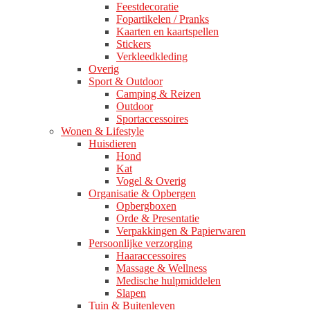
Feestdecoratie
Fopartikelen / Pranks
Kaarten en kaartspellen
Stickers
Verkleedkleding
Overig
Sport & Outdoor
Camping & Reizen
Outdoor
Sportaccessoires
Wonen & Lifestyle
Huisdieren
Hond
Kat
Vogel & Overig
Organisatie & Opbergen
Opbergboxen
Orde & Presentatie
Verpakkingen & Papierwaren
Persoonlijke verzorging
Haaraccessoires
Massage & Wellness
Medische hulpmiddelen
Slapen
Tuin & Buitenleven