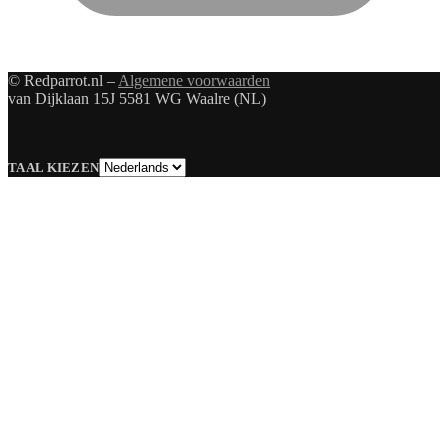
© Redparrot.nl –
Algemene voorwaarden
van Dijklaan 15J 5581 WG Waalre (NL)
Taal
TAAL KIEZEN
kiezen