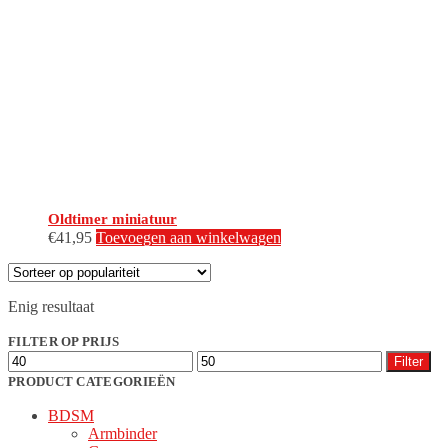
Oldtimer miniatuur
€
41,95
Toevoegen aan winkelwagen
Enig resultaat
FILTER OP PRIJS
Min.
Max.
Filter
prijs
prijs
PRODUCT CATEGORIEËN
BDSM
Armbinder