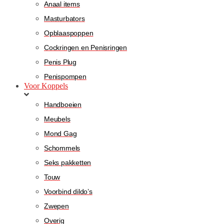
Anaal items
Masturbators
Opblaaspoppen
Cockringen en Penisringen
Penis Plug
Penispompen
Voor Koppels
Handboeien
Meubels
Mond Gag
Schommels
Seks pakketten
Touw
Voorbind dildo’s
Zwepen
Overig