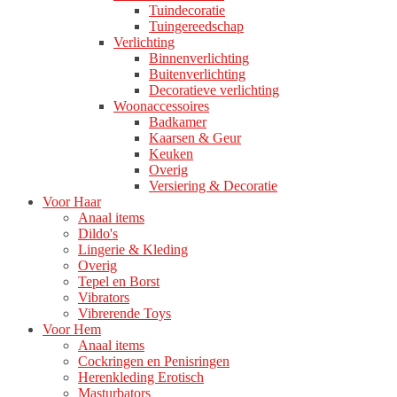
Tuindecoratie
Tuingereedschap
Verlichting
Binnenverlichting
Buitenverlichting
Decoratieve verlichting
Woonaccessoires
Badkamer
Kaarsen & Geur
Keuken
Overig
Versiering & Decoratie
Voor Haar
Anaal items
Dildo's
Lingerie & Kleding
Overig
Tepel en Borst
Vibrators
Vibrerende Toys
Voor Hem
Anaal items
Cockringen en Penisringen
Herenkleding Erotisch
Masturbators