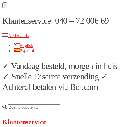
Skip
Skip
Klantenservice: 040 – 72 006 69
to
to
navigation
content
Nederlands
English
Español
✓ Vandaag besteld, morgen in huis
✓ Snelle Discrete verzending ✓
Achteraf betalen via Bol.com
Klantenservice