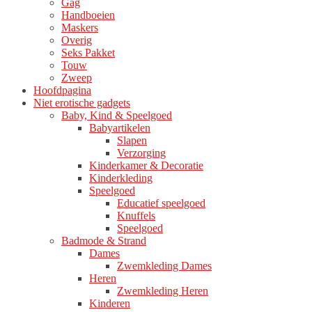
Gag
Handboeien
Maskers
Overig
Seks Pakket
Touw
Zweep
Hoofdpagina
Niet erotische gadgets
Baby, Kind & Speelgoed
Babyartikelen
Slapen
Verzorging
Kinderkamer & Decoratie
Kinderkleding
Speelgoed
Educatief speelgoed
Knuffels
Speelgoed
Badmode & Strand
Dames
Zwemkleding Dames
Heren
Zwemkleding Heren
Kinderen