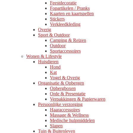
Feestdecoratie
Fopartikelen / Pranks
Kaarten en kaartspellen
Stickers
Verkleedkleding
Overig
Sport & Outdoor
Camping & Reizen
Outdoor
Sportaccessoires
Wonen & Lifestyle
Huisdieren
Hond
Kat
Vogel & Overig
Organisatie & Opbergen
Opbergboxen
Orde & Presentatie
Verpakkingen & Papierwaren
Persoonlijke verzorging
Haaraccessoires
Massage & Wellness
Medische hulpmiddelen
Slapen
Tuin & Buitenleven