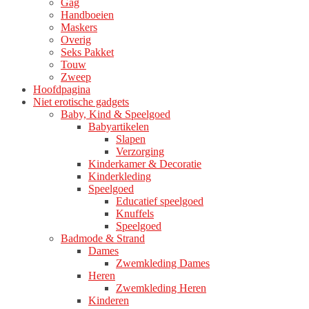
Gag
productpagina
Handboeien
Maskers
Overig
Seks Pakket
Touw
Zweep
Hoofdpagina
Niet erotische gadgets
Baby, Kind & Speelgoed
Babyartikelen
Slapen
Verzorging
Kinderkamer & Decoratie
Kinderkleding
Speelgoed
Educatief speelgoed
Knuffels
Speelgoed
Badmode & Strand
Dames
Zwemkleding Dames
Heren
Zwemkleding Heren
Kinderen