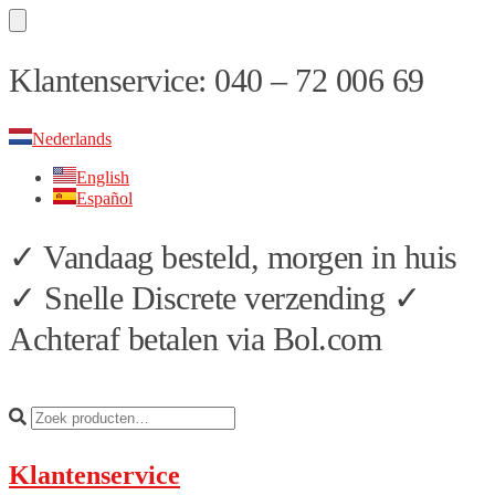
Skip
Skip
Klantenservice: 040 – 72 006 69
to
to
navigation
content
Nederlands
English
Español
✓ Vandaag besteld, morgen in huis
✓ Snelle Discrete verzending ✓
Achteraf betalen via Bol.com
Klantenservice