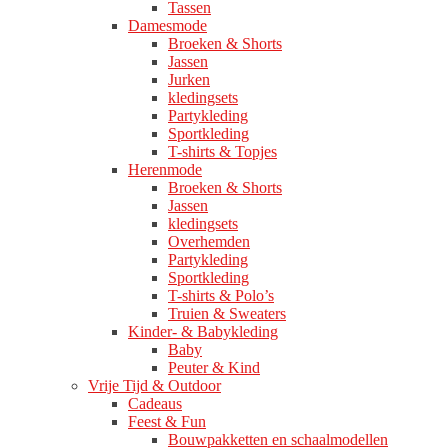
Tassen
Damesmode
Broeken & Shorts
Jassen
Jurken
kledingsets
Partykleding
Sportkleding
T-shirts & Topjes
Herenmode
Broeken & Shorts
Jassen
kledingsets
Overhemden
Partykleding
Sportkleding
T-shirts & Polo’s
Truien & Sweaters
Kinder- & Babykleding
Baby
Peuter & Kind
Vrije Tijd & Outdoor
Cadeaus
Feest & Fun
Bouwpakketten en schaalmodellen