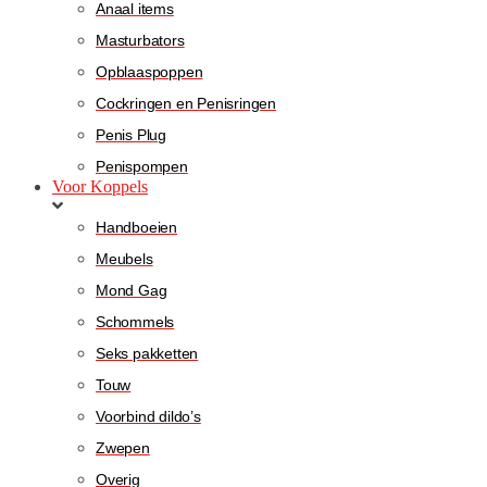
Anaal items
Masturbators
Opblaaspoppen
Cockringen en Penisringen
Penis Plug
Penispompen
Voor Koppels
Handboeien
Meubels
Mond Gag
Schommels
Seks pakketten
Touw
Voorbind dildo’s
Zwepen
Overig