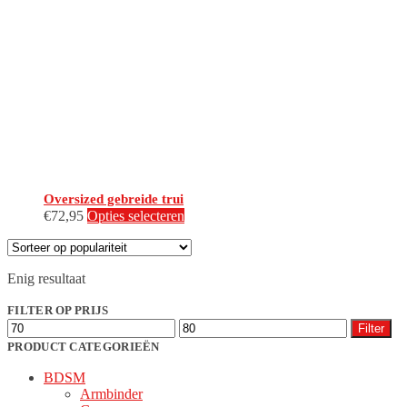
Oversized gebreide trui
Dit
€
72,95
Opties selecteren
product
heeft
meerdere
Enig resultaat
variaties.
Deze
FILTER OP PRIJS
optie
Min.
Max.
kan
Filter
prijs
prijs
gekozen
PRODUCT CATEGORIEËN
worden
BDSM
op
Armbinder
de