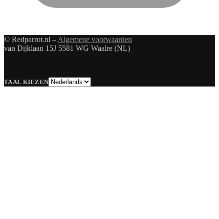
© Redparrot.nl –
Algemene voorwaarden
van Dijklaan 15J 5581 WG Waalre (NL)
Taal
TAAL KIEZEN
kiezen