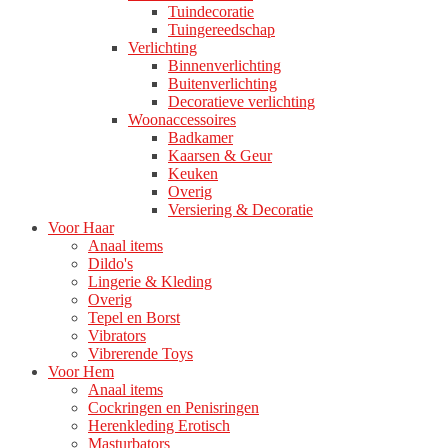
Tuindecoratie
Tuingereedschap
Verlichting
Binnenverlichting
Buitenverlichting
Decoratieve verlichting
Woonaccessoires
Badkamer
Kaarsen & Geur
Keuken
Overig
Versiering & Decoratie
Voor Haar
Anaal items
Dildo's
Lingerie & Kleding
Overig
Tepel en Borst
Vibrators
Vibrerende Toys
Voor Hem
Anaal items
Cockringen en Penisringen
Herenkleding Erotisch
Masturbators