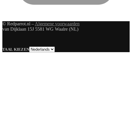
© Redparrot.nl –
Algemene voorwaarden
van Dijklaan 15J 5581 WG Waalre (NL)
Taal
TAAL KIEZEN
kiezen