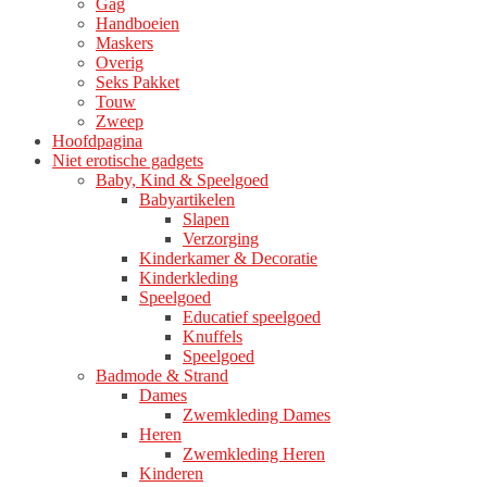
Gag
productpagina
Handboeien
Maskers
Overig
Seks Pakket
Touw
Zweep
Hoofdpagina
Niet erotische gadgets
Baby, Kind & Speelgoed
Babyartikelen
Slapen
Verzorging
Kinderkamer & Decoratie
Kinderkleding
Speelgoed
Educatief speelgoed
Knuffels
Speelgoed
Badmode & Strand
Dames
Zwemkleding Dames
Heren
Zwemkleding Heren
Kinderen