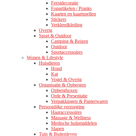
Feestdecoratie
Fopartikelen / Pranks
Kaarten en kaartspellen
Stickers
Verkleedkleding
Overig
Sport & Outdoor
Camping & Reizen
Outdoor
Sportaccessoires
Wonen & Lifestyle
Huisdieren
Hond
Kat
Vogel & Overig
Organisatie & Opbergen
Opbergboxen
Orde & Presentatie
Verpakkingen & Papierwaren
Persoonlijke verzorging
Haaraccessoires
Massage & Wellness
Medische hulpmiddelen
Slapen
Tuin & Buitenleven