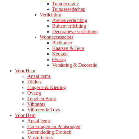
Tuindecoratie
Tuingereedschap
Verlichting
Binnenverlichting
Buitenverlichting
Decoratieve verlichting
Woonaccessoires
Badkamer
Kaarsen & Geur
Keuken
Overig
Versiering & Decoratie
Voor Haar
Anaal items
Dildo's
Lingerie & Kleding
Overig
Tepel en Borst
Vibrators
Vibrerende Toys
Voor Hem
Anaal items
Cockringen en Penisringen
Herenkleding Erotisch
Masturbators