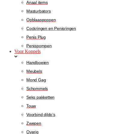
Anaal items
Masturbators
Opblaaspoppen
Cockringen en Penisringen
Penis Plug
Penispompen
Voor Koppels
Handboeien
Meubels
Mond Gag
Schommels
Seks pakketten
Touw
Voorbind dildo’s
Zwepen
Overig