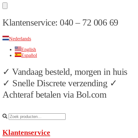
Skip
Skip
Klantenservice: 040 – 72 006 69
to
to
navigation
content
Nederlands
English
Español
✓ Vandaag besteld, morgen in huis
✓ Snelle Discrete verzending ✓
Achteraf betalen via Bol.com
Klantenservice