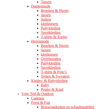
Tassen
Damesmode
Broeken & Shorts
Jassen
Jurken
kledingsets
Partykleding
Sportkleding
T-shirts & Topjes
Herenmode
Broeken & Shorts
Jassen
kledingsets
Overhemden
Partykleding
Sportkleding
T-shirts & Polo’s
Truien & Sweaters
Kinder- & Babykleding
Baby
Peuter & Kind
Vrije Tijd & Outdoor
Cadeaus
Feest & Fun
Bouwpakketten en schaalmodellen