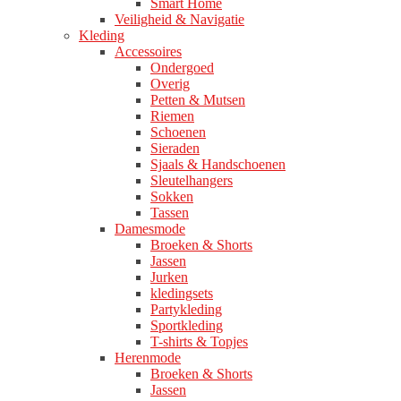
Smart Home
Veiligheid & Navigatie
Kleding
Accessoires
Ondergoed
Overig
Petten & Mutsen
Riemen
Schoenen
Sieraden
Sjaals & Handschoenen
Sleutelhangers
Sokken
Tassen
Damesmode
Broeken & Shorts
Jassen
Jurken
kledingsets
Partykleding
Sportkleding
T-shirts & Topjes
Herenmode
Broeken & Shorts
Jassen