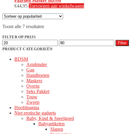
Paarden Masker BDSM
€
44,95
Toevoegen aan winkelwagen
Gesorteerd
Toont alle 7 resultaten
op
populariteit
FILTER OP PRIJS
Min.
Max.
Filter
prijs
prijs
PRODUCT CATEGORIEËN
BDSM
Armbinder
Gag
Handboeien
Maskers
Overig
Seks Pakket
Touw
Zweep
Hoofdpagina
Niet erotische gadgets
Baby, Kind & Speelgoed
Babyartikelen
Slapen