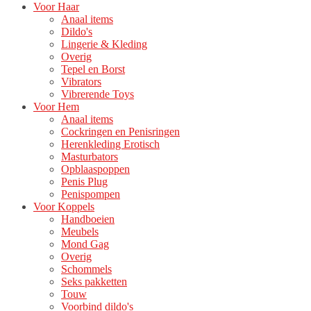
Voor Haar
Anaal items
Dildo's
Lingerie & Kleding
Overig
Tepel en Borst
Vibrators
Vibrerende Toys
Voor Hem
Anaal items
Cockringen en Penisringen
Herenkleding Erotisch
Masturbators
Opblaaspoppen
Penis Plug
Penispompen
Voor Koppels
Handboeien
Meubels
Mond Gag
Overig
Schommels
Seks pakketten
Touw
Voorbind dildo's