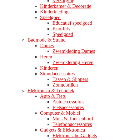
Verzorging
Kinderkamer & Decoratie
Kinderkleding
Speelgoed
Educatief speelgoed
Knuffels
Speelgoed
Badmode & Strand
Dames
Zwemkleding Dames
Heren
Zwemkleding Heren
Kinderen
Strandaccessoires
Tassen & Slippers
Zonnebrillen
Elektronica & Techniek
Auto & Fiets
Autoaccessoires
Fietsaccessoires
Computer & Mobiel
Muis & Toetsenbord
Telefoonaccessoires
Gadgets & Elektronica
Elektronische Gadgets