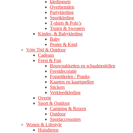
kledingsets
Overhemden
Partykleding
Sportkleding
T-shirts & Polo’s
Truien & Sweaters
Kinder- & Babykleding
Baby
Peuter & Kind
Vrije Tijd & Outdoor
Cadeaus
Feest & Fun
Bouwpakketten en schaalmodellen
Feestdecoratie
Fopartikelen / Pranks
Kaarten en kaartspellen
Stickers
Verkleedkleding
Overig
Sport & Outdoor
Camping & Reizen
Outdoor
Sportaccessoires
Wonen & Lifestyle
Huisdieren