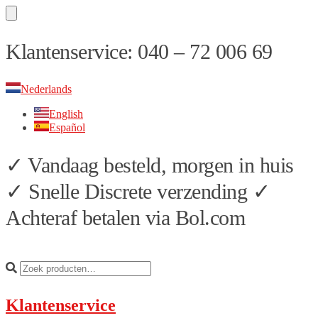
Skip
Skip
Klantenservice: 040 – 72 006 69
to
to
navigation
content
Nederlands
English
Español
✓ Vandaag besteld, morgen in huis
✓ Snelle Discrete verzending ✓
Achteraf betalen via Bol.com
Klantenservice