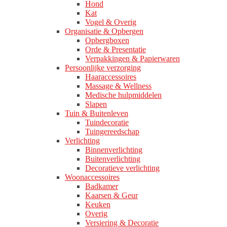
Hond
Kat
Vogel & Overig
Organisatie & Opbergen
Opbergboxen
Orde & Presentatie
Verpakkingen & Papierwaren
Persoonlijke verzorging
Haaraccessoires
Massage & Wellness
Medische hulpmiddelen
Slapen
Tuin & Buitenleven
Tuindecoratie
Tuingereedschap
Verlichting
Binnenverlichting
Buitenverlichting
Decoratieve verlichting
Woonaccessoires
Badkamer
Kaarsen & Geur
Keuken
Overig
Versiering & Decoratie