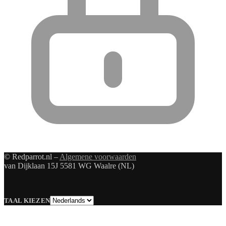
© Redparrot.nl –
Algemene voorwaarden
van Dijklaan 15J 5581 WG Waalre (NL)
Taal
TAAL KIEZEN
kiezen