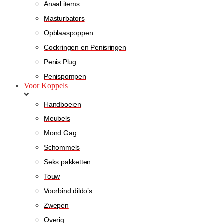
Anaal items
Masturbators
Opblaaspoppen
Cockringen en Penisringen
Penis Plug
Penispompen
Voor Koppels
Handboeien
Meubels
Mond Gag
Schommels
Seks pakketten
Touw
Voorbind dildo’s
Zwepen
Overig