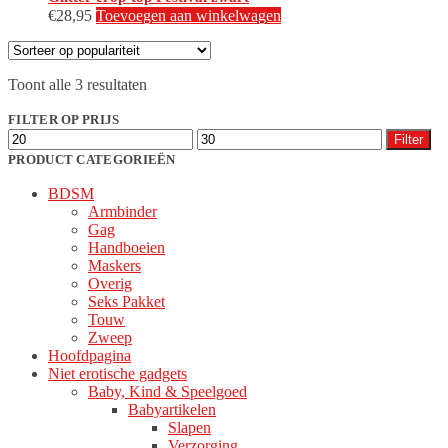
€
28,95
Toevoegen aan winkelwagen
Gesorteerd
Toont alle 3 resultaten
op
populariteit
FILTER OP PRIJS
Min.
Max.
Filter
prijs
prijs
PRODUCT CATEGORIEËN
BDSM
Armbinder
Gag
Handboeien
Maskers
Overig
Seks Pakket
Touw
Zweep
Hoofdpagina
Niet erotische gadgets
Baby, Kind & Speelgoed
Babyartikelen
Slapen
Verzorging