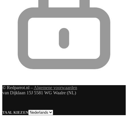
© Redparrot.nl –
Algemene voorwaarden
van Dijklaan 15J 5581 WG Waalre (NL)
Taal
TAAL KIEZEN
kiezen