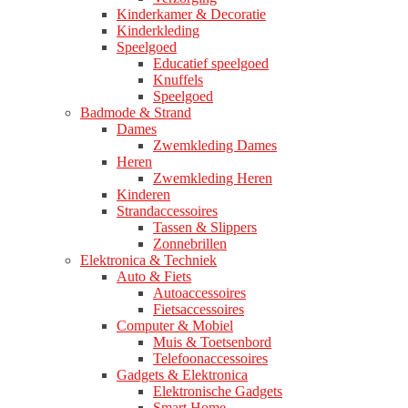
Kinderkamer & Decoratie
Kinderkleding
Speelgoed
Educatief speelgoed
Knuffels
Speelgoed
Badmode & Strand
Dames
Zwemkleding Dames
Heren
Zwemkleding Heren
Kinderen
Strandaccessoires
Tassen & Slippers
Zonnebrillen
Elektronica & Techniek
Auto & Fiets
Autoaccessoires
Fietsaccessoires
Computer & Mobiel
Muis & Toetsenbord
Telefoonaccessoires
Gadgets & Elektronica
Elektronische Gadgets
Smart Home