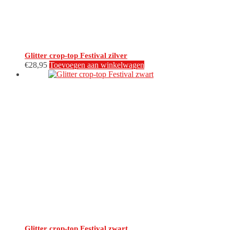
Glitter crop-top Festival zilver
€
28,95
Toevoegen aan winkelwagen
Glitter crop-top Festival zwart