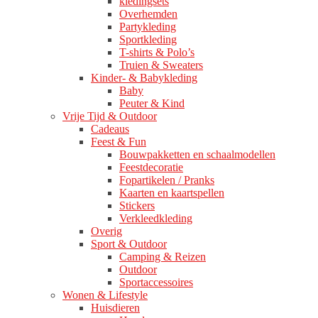
kledingsets
Overhemden
Partykleding
Sportkleding
T-shirts & Polo’s
Truien & Sweaters
Kinder- & Babykleding
Baby
Peuter & Kind
Vrije Tijd & Outdoor
Cadeaus
Feest & Fun
Bouwpakketten en schaalmodellen
Feestdecoratie
Fopartikelen / Pranks
Kaarten en kaartspellen
Stickers
Verkleedkleding
Overig
Sport & Outdoor
Camping & Reizen
Outdoor
Sportaccessoires
Wonen & Lifestyle
Huisdieren