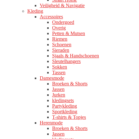
Veiligheid & Navigatie
Kleding
Accessoires
Ondergoed
Overig
Petten & Mutsen
Riemen
Schoenen
Sieraden
Sjaals & Handschoenen
Sleutelhangers
Sokken
Tassen
Damesmode
Broeken & Shorts
Jassen
Jurken
kledingsets
Partykleding
Sportkleding
T-shirts & Topjes
Herenmode
Broeken & Shorts
Jassen