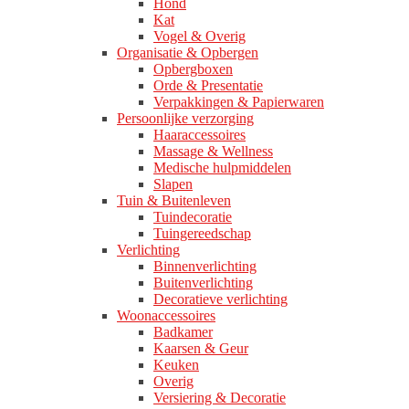
Hond
Kat
Vogel & Overig
Organisatie & Opbergen
Opbergboxen
Orde & Presentatie
Verpakkingen & Papierwaren
Persoonlijke verzorging
Haaraccessoires
Massage & Wellness
Medische hulpmiddelen
Slapen
Tuin & Buitenleven
Tuindecoratie
Tuingereedschap
Verlichting
Binnenverlichting
Buitenverlichting
Decoratieve verlichting
Woonaccessoires
Badkamer
Kaarsen & Geur
Keuken
Overig
Versiering & Decoratie