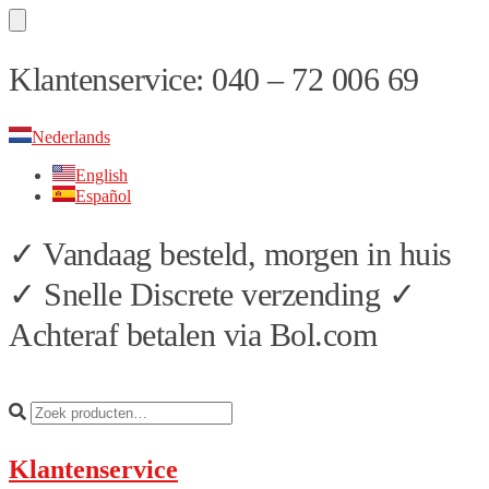
Skip
Skip
Klantenservice: 040 – 72 006 69
to
to
navigation
content
Nederlands
English
Español
✓ Vandaag besteld, morgen in huis
✓ Snelle Discrete verzending ✓
Achteraf betalen via Bol.com
Klantenservice