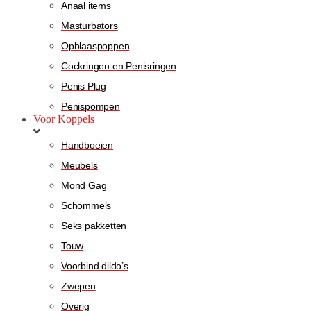
Anaal items
Masturbators
Opblaaspoppen
Cockringen en Penisringen
Penis Plug
Penispompen
Voor Koppels
Handboeien
Meubels
Mond Gag
Schommels
Seks pakketten
Touw
Voorbind dildo’s
Zwepen
Overig