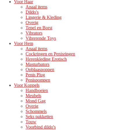
Voor Haar
Anaal items
Dildo's
Lingerie & Kleding
Overig
Tepel en Borst
Vibrators
Vibrerende Toys
Voor Hem
Anaal items
Cockringen en Penisringen
Herenkleding Erotisch
Masturbators
Opblaaspoppen
Penis Plug
Penispompen
Voor Koppels
Handboeien
Meubels
Mond Gag
Overig
Schommels
Seks pakketten
Touw
Voorbind dildo's