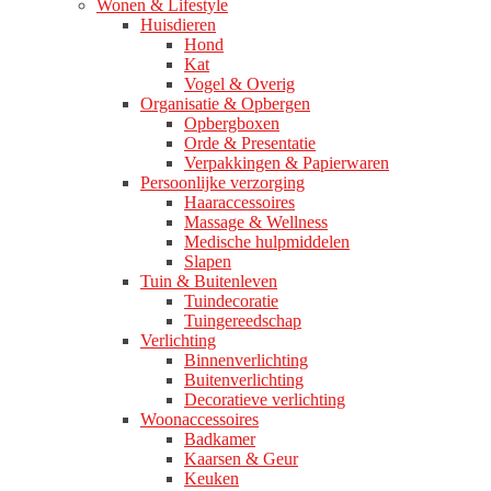
Wonen & Lifestyle
Huisdieren
Hond
Kat
Vogel & Overig
Organisatie & Opbergen
Opbergboxen
Orde & Presentatie
Verpakkingen & Papierwaren
Persoonlijke verzorging
Haaraccessoires
Massage & Wellness
Medische hulpmiddelen
Slapen
Tuin & Buitenleven
Tuindecoratie
Tuingereedschap
Verlichting
Binnenverlichting
Buitenverlichting
Decoratieve verlichting
Woonaccessoires
Badkamer
Kaarsen & Geur
Keuken