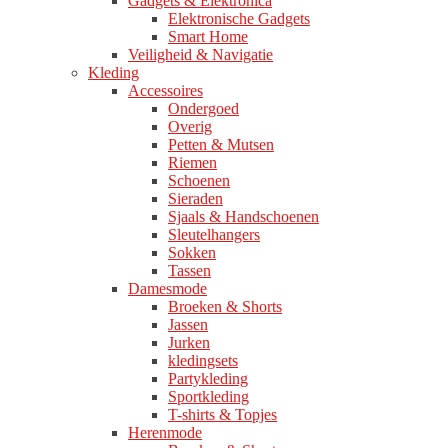
Gadgets & Elektronica
Elektronische Gadgets
Smart Home
Veiligheid & Navigatie
Kleding
Accessoires
Ondergoed
Overig
Petten & Mutsen
Riemen
Schoenen
Sieraden
Sjaals & Handschoenen
Sleutelhangers
Sokken
Tassen
Damesmode
Broeken & Shorts
Jassen
Jurken
kledingsets
Partykleding
Sportkleding
T-shirts & Topjes
Herenmode