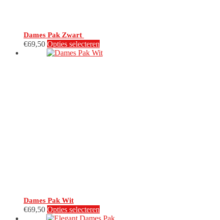
Dames Pak Zwart
Dit
€
69,50
Opties selecteren
product
heeft
meerdere
variaties.
Deze
optie
kan
gekozen
worden
op
de
productpagina
Dames Pak Wit
Dit
€
69,50
Opties selecteren
product