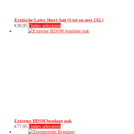
Erotische Latex Short Suit (S tot en met 2XL)
Dit
€
39,95
Opties selecteren
product
heeft
meerdere
variaties.
Deze
optie
kan
gekozen
worden
op
de
productpagina
Extreme BDSM bondage pak
Dit
€
77,95
Opties selecteren
product