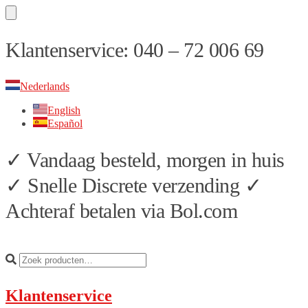
Skip
Skip
Klantenservice: 040 – 72 006 69
to
to
navigation
content
Nederlands
English
Español
✓ Vandaag besteld, morgen in huis
✓ Snelle Discrete verzending ✓
Achteraf betalen via Bol.com
Klantenservice