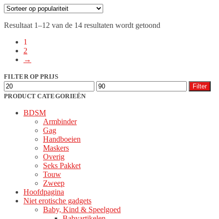
heeft
meerdere
Gesorteerd
Resultaat 1–12 van de 14 resultaten wordt getoond
variaties.
op
Deze
1
populariteit
optie
2
kan
→
gekozen
worden
FILTER OP PRIJS
op
Min.
Max.
Filter
de
prijs
prijs
PRODUCT CATEGORIEËN
productpagina
BDSM
Armbinder
Gag
Handboeien
Maskers
Overig
Seks Pakket
Touw
Zweep
Hoofdpagina
Niet erotische gadgets
Baby, Kind & Speelgoed
Babyartikelen