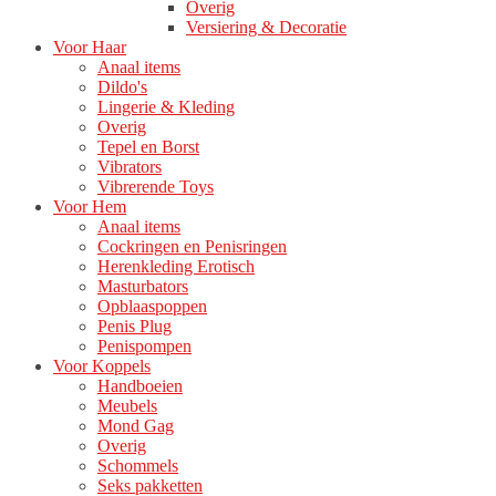
Overig
Versiering & Decoratie
Voor Haar
Anaal items
Dildo's
Lingerie & Kleding
Overig
Tepel en Borst
Vibrators
Vibrerende Toys
Voor Hem
Anaal items
Cockringen en Penisringen
Herenkleding Erotisch
Masturbators
Opblaaspoppen
Penis Plug
Penispompen
Voor Koppels
Handboeien
Meubels
Mond Gag
Overig
Schommels
Seks pakketten