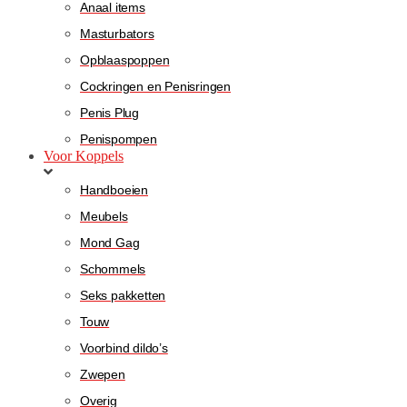
Anaal items
Masturbators
Opblaaspoppen
Cockringen en Penisringen
Penis Plug
Penispompen
Voor Koppels
Handboeien
Meubels
Mond Gag
Schommels
Seks pakketten
Touw
Voorbind dildo’s
Zwepen
Overig