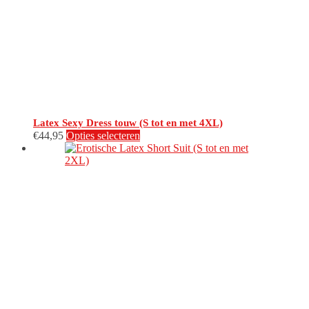
gekozen
worden
op
de
productpagina
Latex Sexy Dress touw (S tot en met 4XL)
Dit
€
44,95
Opties selecteren
product
heeft
meerdere
variaties.
Deze
optie
kan
gekozen
worden
op
de
productpagina