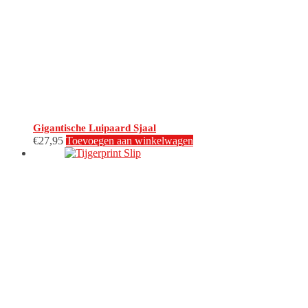
gekozen
worden
op
de
productpagina
Gigantische Luipaard Sjaal
€
27,95
Toevoegen aan winkelwagen