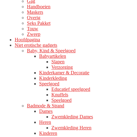
Gag
productpagina
Handboeien
Maskers
Overig
Seks Pakket
Touw
Zweep
Hoofdpagina
Niet erotische gadgets
Baby, Kind & Speelgoed
Babyartikelen
Slapen
Verzorging
Kinderkamer & Decoratie
Kinderkleding
Speelgoed
Educatief speelgoed
Knuffels
Speelgoed
Badmode & Strand
Dames
Zwemkleding Dames
Heren
Zwemkleding Heren
Kinderen