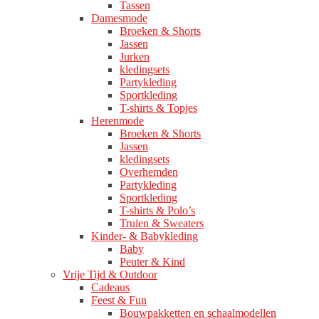
Tassen
Damesmode
Broeken & Shorts
Jassen
Jurken
kledingsets
Partykleding
Sportkleding
T-shirts & Topjes
Herenmode
Broeken & Shorts
Jassen
kledingsets
Overhemden
Partykleding
Sportkleding
T-shirts & Polo’s
Truien & Sweaters
Kinder- & Babykleding
Baby
Peuter & Kind
Vrije Tijd & Outdoor
Cadeaus
Feest & Fun
Bouwpakketten en schaalmodellen