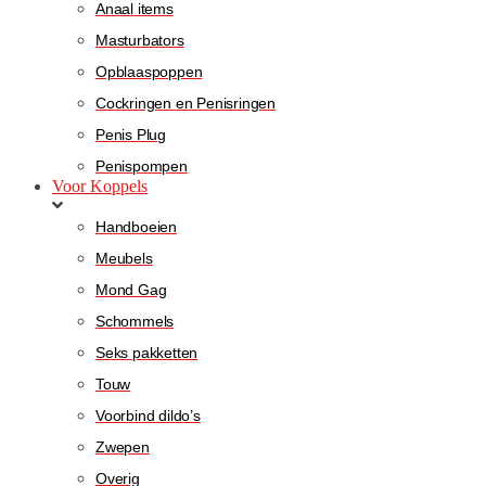
Anaal items
Masturbators
Opblaaspoppen
Cockringen en Penisringen
Penis Plug
Penispompen
Voor Koppels
Handboeien
Meubels
Mond Gag
Schommels
Seks pakketten
Touw
Voorbind dildo’s
Zwepen
Overig