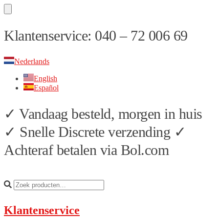
Skip
Skip
Klantenservice: 040 – 72 006 69
to
to
navigation
content
Nederlands
English
Español
✓ Vandaag besteld, morgen in huis
✓ Snelle Discrete verzending ✓
Achteraf betalen via Bol.com
Klantenservice