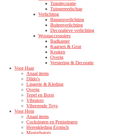
Tuindecoratie
Tuingereedschap
Verlichting
Binnenverlichting
Buitenverlichting
Decoratieve verlichting
Woonaccessoires
Badkamer
Kaarsen & Geur
Keuken
Overig
Versiering & Decoratie
Voor Haar
Anaal items
Dildo's
Lingerie & Kleding
Overig
Tepel en Borst
Vibrators
Vibrerende Toys
Voor Hem
Anaal items
Cockringen en Penisringen
Herenkleding Erotisch
Masturbators