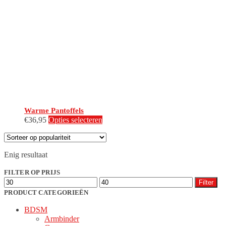
Warme Pantoffels
Dit
€
36,95
Opties selecteren
product
heeft
meerdere
Enig resultaat
variaties.
Deze
FILTER OP PRIJS
optie
Min.
Max.
kan
Filter
prijs
prijs
gekozen
PRODUCT CATEGORIEËN
worden
BDSM
op
Armbinder
de