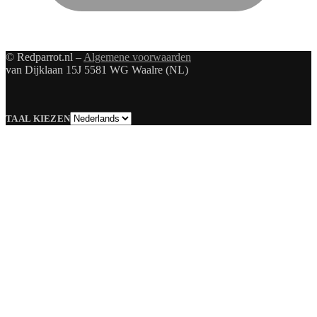
© Redparrot.nl –
Algemene voorwaarden
van Dijklaan 15J 5581 WG Waalre (NL)
Taal
TAAL KIEZEN
kiezen