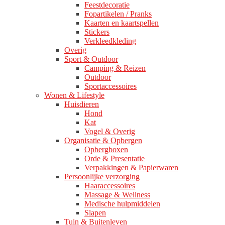
Feestdecoratie
Fopartikelen / Pranks
Kaarten en kaartspellen
Stickers
Verkleedkleding
Overig
Sport & Outdoor
Camping & Reizen
Outdoor
Sportaccessoires
Wonen & Lifestyle
Huisdieren
Hond
Kat
Vogel & Overig
Organisatie & Opbergen
Opbergboxen
Orde & Presentatie
Verpakkingen & Papierwaren
Persoonlijke verzorging
Haaraccessoires
Massage & Wellness
Medische hulpmiddelen
Slapen
Tuin & Buitenleven