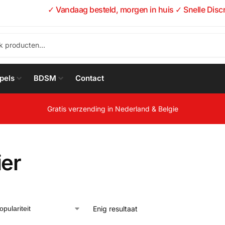
✓ Vandaag besteld, morgen in huis ✓ Snelle Disc
pels
BDSM
Contact
Gratis verzending in Nederland & Belgie
ier
Enig resultaat