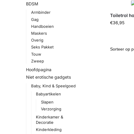
BDSM
Armbinder
Toiletrol h
Gag
€
36,95
Handboeien
Maskers
Overig
Seks Pakket
Touw
Zweep
Hoofdpagina
Niet erotische gadgets
Baby, Kind & Speelgoed
Babyartikelen
Slapen
Verzorging
Kinderkamer &
Decoratie
Kinderkleding