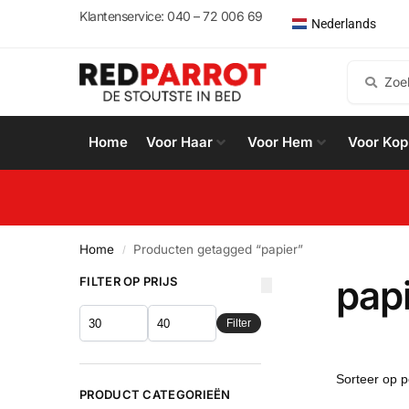
English
Klantenservice: 040 – 72 006 69
Nederlands
Español
Home
Voor Haar
Voor Hem
Voor Kop
Home
Producten getagged “papier”
/
pap
FILTER OP PRIJS
Filter
PRODUCT CATEGORIEËN