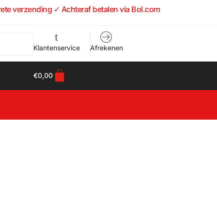
rete verzending ✓ Achteraf betalen via Bol.com
Klantenservice
Afrekenen
€
0,00