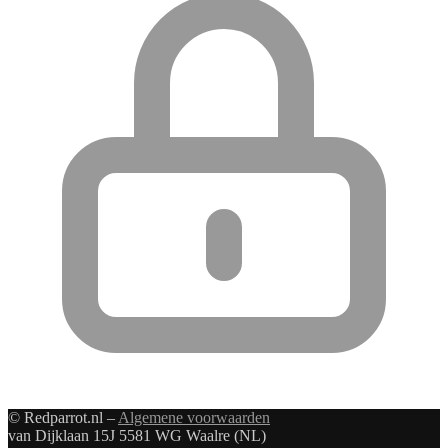
© Redparrot.nl –
Algemene voorwaarden
van Dijklaan 15J 5581 WG Waalre (NL)