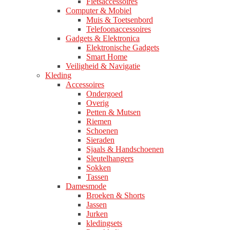
Fietsaccessoires
Computer & Mobiel
Muis & Toetsenbord
Telefoonaccessoires
Gadgets & Elektronica
Elektronische Gadgets
Smart Home
Veiligheid & Navigatie
Kleding
Accessoires
Ondergoed
Overig
Petten & Mutsen
Riemen
Schoenen
Sieraden
Sjaals & Handschoenen
Sleutelhangers
Sokken
Tassen
Damesmode
Broeken & Shorts
Jassen
Jurken
kledingsets