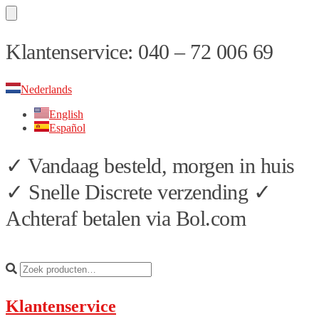
Skip
Skip
Klantenservice: 040 – 72 006 69
to
to
navigation
content
Nederlands
English
Español
✓ Vandaag besteld, morgen in huis
✓ Snelle Discrete verzending ✓
Achteraf betalen via Bol.com
Klantenservice