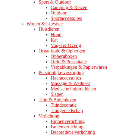
Sport & Outdoor
Camping & Reizen
Outdoor
Sportaccessoires
Wonen & Lifestyle
Huisdieren
Hond
Kat
Vogel & Overig
Organisatie & Opbergen
Opbergboxen
Orde & Presentatie
Verpakkingen & Papierwaren
Persoonlijke verzorging
Haaraccessoires
Massage & Wellness
Medische hulpmiddelen
Slapen
Tuin & Buitenleven
Tuindecoratie
Tuingereedschap
Verlichting
Binnenverlichting
Buitenverlichting
Decoratieve verlichting