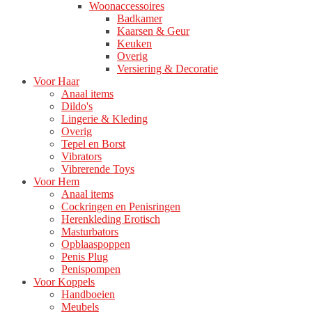
Woonaccessoires
Badkamer
Kaarsen & Geur
Keuken
Overig
Versiering & Decoratie
Voor Haar
Anaal items
Dildo's
Lingerie & Kleding
Overig
Tepel en Borst
Vibrators
Vibrerende Toys
Voor Hem
Anaal items
Cockringen en Penisringen
Herenkleding Erotisch
Masturbators
Opblaaspoppen
Penis Plug
Penispompen
Voor Koppels
Handboeien
Meubels