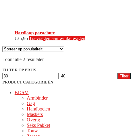
Hardloop parachute
€
35,95
Toevoegen aan winkelwagen
Gesorteerd
Toont alle 2 resultaten
op
populariteit
FILTER OP PRIJS
Min.
Max.
Filter
prijs
prijs
PRODUCT CATEGORIEËN
BDSM
Armbinder
Gag
Handboeien
Maskers
Overig
Seks Pakket
Touw