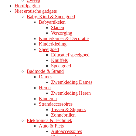
Zweep
Hoofdpagina
Niet erotische gadgets
Baby, Kind & Speelgoed
Babyartikelen
Slapen
Verzorging
Kinderkamer & Decoratie
Kinderkleding
Speelgoed
Educatief speelgoed
Knuffels
Speelgoed
Badmode & Strand
Dames
Zwemkleding Dames
Heren
Zwemkleding Heren
Kinderen
Strandaccessoires
Tassen & Slippers
Zonnebrillen
Elektronica & Techniek
Auto & Fiets
Autoaccessoires