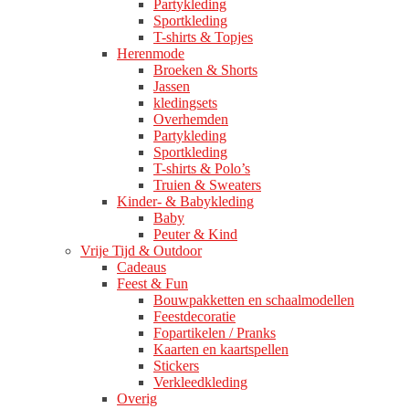
Partykleding
Sportkleding
T-shirts & Topjes
Herenmode
Broeken & Shorts
Jassen
kledingsets
Overhemden
Partykleding
Sportkleding
T-shirts & Polo’s
Truien & Sweaters
Kinder- & Babykleding
Baby
Peuter & Kind
Vrije Tijd & Outdoor
Cadeaus
Feest & Fun
Bouwpakketten en schaalmodellen
Feestdecoratie
Fopartikelen / Pranks
Kaarten en kaartspellen
Stickers
Verkleedkleding
Overig