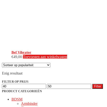
Bef Vibrator
€
49,00
Toevoegen aan winkelwagen
Enig resultaat
FILTER OP PRIJS
Min.
Max.
Filter
prijs
prijs
PRODUCT CATEGORIEËN
BDSM
Armbinder