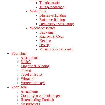
Tuindecoratie
Tuingereedschap
Verlichting
Binnenverlichting
Buitenverlichting
Decoratieve verlichting
Woonaccessoires
Badkamer
Kaarsen & Geur
Keuken
Overig
Versiering & Decoratie
Voor Haar
Anaal items
Dildo's
Lingerie & Kleding
Overig
Tepel en Borst
Vibrators
Vibrerende Toys
Voor Hem
Anaal items
Cockringen en Penisringen
Herenkleding Erotisch
Masturbators