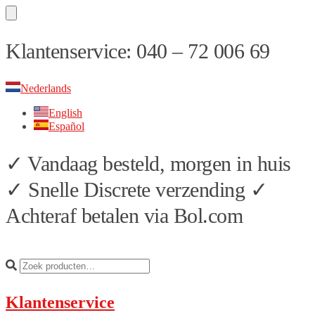
Skip
Skip
Klantenservice: 040 – 72 006 69
to
to
navigation
content
Nederlands
English
Español
✓ Vandaag besteld, morgen in huis
✓ Snelle Discrete verzending ✓
Achteraf betalen via Bol.com
Klantenservice