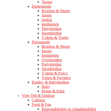
Tassen
Damesmode
Broeken & Shorts
Jassen
Jurken
kledingsets
Partykleding
Sportkleding
T-shirts & Topjes
Herenmode
Broeken & Shorts
Jassen
kledingsets
Overhemden
Partykleding
Sportkleding
T-shirts & Polo’s
Truien & Sweaters
Kinder- & Babykleding
Baby
Peuter & Kind
Vrije Tijd & Outdoor
Cadeaus
Feest & Fun
Bouwpakketten en schaalmodellen