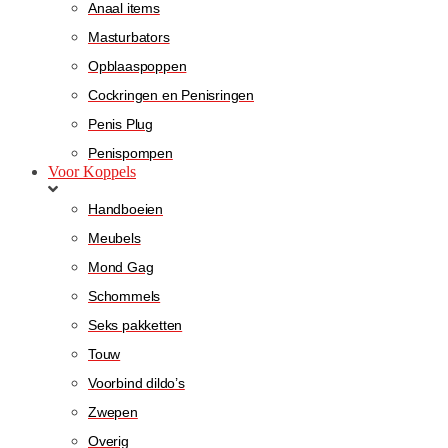
Anaal items
Masturbators
Opblaaspoppen
Cockringen en Penisringen
Penis Plug
Penispompen
Voor Koppels
Handboeien
Meubels
Mond Gag
Schommels
Seks pakketten
Touw
Voorbind dildo’s
Zwepen
Overig