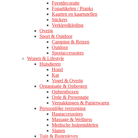
Feestdecoratie
Fopartikelen / Pranks
Kaarten en kaartspellen
Stickers
Verkleedkleding
Overig
Sport & Outdoor
Camping & Reizen
Outdoor
Sportaccessoires
Wonen & Lifestyle
Huisdieren
Hond
Kat
Vogel & Overig
Organisatie & Opbergen
Opbergboxen
Orde & Presentatie
Verpakkingen & Papierwaren
Persoonlijke verzorging
Haaraccessoires
Massage & Wellness
Medische hulpmiddelen
Slapen
Tuin & Buitenleven