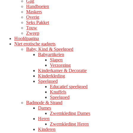
Gag
Handboeien
Maskers
Overig
Seks Pakket
Touw
Zweep
Hoofdpagina
Niet erotische gadgets
Baby, Kind & Speelgoed
Babyartikelen
Slapen
Verzorging
Kinderkamer & Decoratie
Kinderkleding
Speelgoed
Educatief speelgoed
Knuffels
Speelgoed
Badmode & Strand
Dames
Zwemkleding Dames
Heren
Zwemkleding Heren
Kinderen