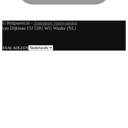
© Redparrot.nl –
Algemene voorwaarden
van Dijklaan 15J 5581 WG Waalre (NL)
Taal
TAAL KIEZEN
kiezen