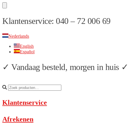
Skip
Skip
Klantenservice: 040 – 72 006 69
to
to
navigation
content
Nederlands
English
Español
✓ Vandaag besteld, morgen in huis ✓ 
Klantenservice
Afrekenen