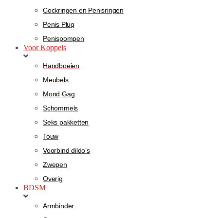
Cockringen en Penisringen
Penis Plug
Penispompen
Voor Koppels
Handboeien
Meubels
Mond Gag
Schommels
Seks pakketten
Touw
Voorbind dildo’s
Zwepen
Overig
BDSM
Armbinder