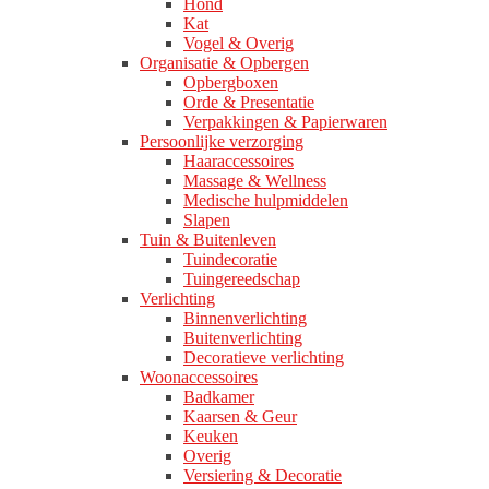
Hond
Kat
Vogel & Overig
Organisatie & Opbergen
Opbergboxen
Orde & Presentatie
Verpakkingen & Papierwaren
Persoonlijke verzorging
Haaraccessoires
Massage & Wellness
Medische hulpmiddelen
Slapen
Tuin & Buitenleven
Tuindecoratie
Tuingereedschap
Verlichting
Binnenverlichting
Buitenverlichting
Decoratieve verlichting
Woonaccessoires
Badkamer
Kaarsen & Geur
Keuken
Overig
Versiering & Decoratie