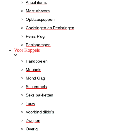
Anaal items
Masturbators
Opblaaspoppen
Cockringen en Penisringen
Penis Plug
Penispompen
Voor Koppels
Handboeien
Meubels
Mond Gag
Schommels
Seks pakketten
Touw
Voorbind dildo’s
Zwepen
Overig