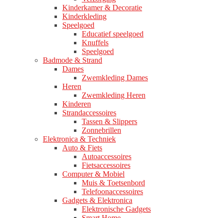
Kinderkamer & Decoratie
Kinderkleding
Speelgoed
Educatief speelgoed
Knuffels
Speelgoed
Badmode & Strand
Dames
Zwemkleding Dames
Heren
Zwemkleding Heren
Kinderen
Strandaccessoires
Tassen & Slippers
Zonnebrillen
Elektronica & Techniek
Auto & Fiets
Autoaccessoires
Fietsaccessoires
Computer & Mobiel
Muis & Toetsenbord
Telefoonaccessoires
Gadgets & Elektronica
Elektronische Gadgets
Smart Home