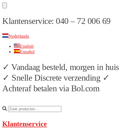
Skip
Skip
Klantenservice: 040 – 72 006 69
to
to
navigation
content
Nederlands
English
Español
✓ Vandaag besteld, morgen in huis
✓ Snelle Discrete verzending ✓
Achteraf betalen via Bol.com
Klantenservice