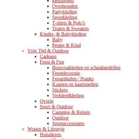
kledingsets
Overhemden
Partykleding
Sportkleding
T-shirts & Polo’s
Truien & Sweaters
Kinder- & Babykleding
Baby
Peuter & Kind
Vrije Tijd & Outdoor
Cadeaus
Feest & Fun
Bouwpakketten en schaalmodellen
Feestdecoratie
Fopartikelen / Pranks
Kaarten en kaartspellen
Stickers
Verkleedkleding
Overig
Sport & Outdoor
Camping & Reizen
Outdoor
Sportaccessoires
Wonen & Lifestyle
Huisdieren