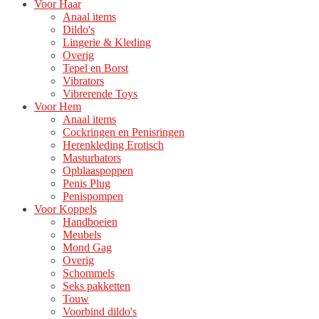
Voor Haar
Anaal items
Dildo's
Lingerie & Kleding
Overig
Tepel en Borst
Vibrators
Vibrerende Toys
Voor Hem
Anaal items
Cockringen en Penisringen
Herenkleding Erotisch
Masturbators
Opblaaspoppen
Penis Plug
Penispompen
Voor Koppels
Handboeien
Meubels
Mond Gag
Overig
Schommels
Seks pakketten
Touw
Voorbind dildo's