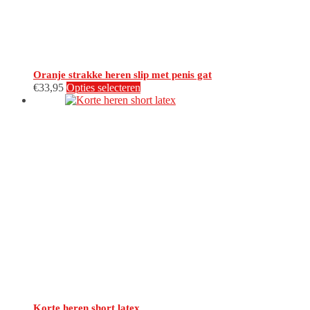
Oranje strakke heren slip met penis gat
Dit
€
33,95
Opties selecteren
product
heeft
meerdere
variaties.
Deze
optie
kan
gekozen
worden
op
de
productpagina
Korte heren short latex