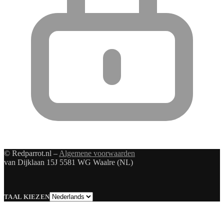
© Redparrot.nl –
Algemene voorwaarden
van Dijklaan 15J 5581 WG Waalre (NL)
Taal
TAAL KIEZEN
kiezen