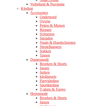
Veiligheid & Navigatie
Kleding
Accessoires
Ondergoed
Overig
Petten & Mutsen
Riemen
Schoenen
Sieraden
Sjaals & Handschoenen
Sleutelhangers
Sokken
Tassen
Damesmode
Broeken & Shorts
Jassen
Jurken
kledingsets
Partykleding
Sportkleding
T-shirts & Topjes
Herenmode
Broeken & Shorts
Jassen