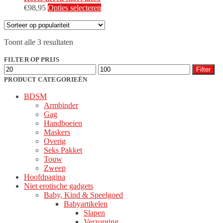
Dit
€
98,95
Opties selecteren
product
heeft
meerdere
Gesorteerd
Toont alle 3 resultaten
variaties.
op
Deze
populariteit
FILTER OP PRIJS
optie
Min.
Max.
kan
Filter
prijs
prijs
gekozen
PRODUCT CATEGORIEËN
worden
BDSM
op
Armbinder
de
Gag
productpagina
Handboeien
Maskers
Overig
Seks Pakket
Touw
Zweep
Hoofdpagina
Niet erotische gadgets
Baby, Kind & Speelgoed
Babyartikelen
Slapen
Verzorging