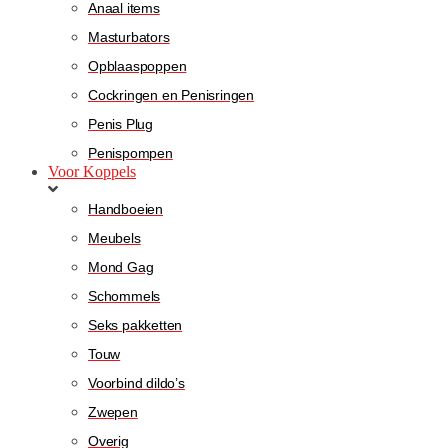
Anaal items
Masturbators
Opblaaspoppen
Cockringen en Penisringen
Penis Plug
Penispompen
Voor Koppels
Handboeien
Meubels
Mond Gag
Schommels
Seks pakketten
Touw
Voorbind dildo’s
Zwepen
Overig