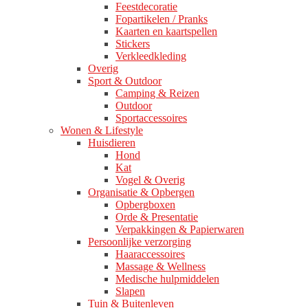
Feestdecoratie
Fopartikelen / Pranks
Kaarten en kaartspellen
Stickers
Verkleedkleding
Overig
Sport & Outdoor
Camping & Reizen
Outdoor
Sportaccessoires
Wonen & Lifestyle
Huisdieren
Hond
Kat
Vogel & Overig
Organisatie & Opbergen
Opbergboxen
Orde & Presentatie
Verpakkingen & Papierwaren
Persoonlijke verzorging
Haaraccessoires
Massage & Wellness
Medische hulpmiddelen
Slapen
Tuin & Buitenleven