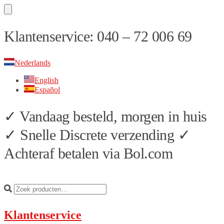
Skip
Skip
Klantenservice: 040 – 72 006 69
to
to
navigation
content
Nederlands
English
Español
✓ Vandaag besteld, morgen in huis
✓ Snelle Discrete verzending ✓
Achteraf betalen via Bol.com
Klantenservice