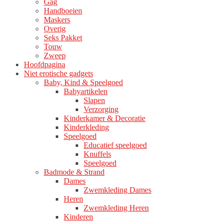
Gag
Handboeien
Maskers
Overig
Seks Pakket
Touw
Zweep
Hoofdpagina
Niet erotische gadgets
Baby, Kind & Speelgoed
Babyartikelen
Slapen
Verzorging
Kinderkamer & Decoratie
Kinderkleding
Speelgoed
Educatief speelgoed
Knuffels
Speelgoed
Badmode & Strand
Dames
Zwemkleding Dames
Heren
Zwemkleding Heren
Kinderen