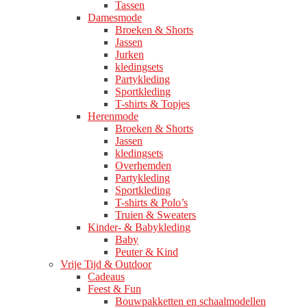
Tassen
Damesmode
Broeken & Shorts
Jassen
Jurken
kledingsets
Partykleding
Sportkleding
T-shirts & Topjes
Herenmode
Broeken & Shorts
Jassen
kledingsets
Overhemden
Partykleding
Sportkleding
T-shirts & Polo’s
Truien & Sweaters
Kinder- & Babykleding
Baby
Peuter & Kind
Vrije Tijd & Outdoor
Cadeaus
Feest & Fun
Bouwpakketten en schaalmodellen