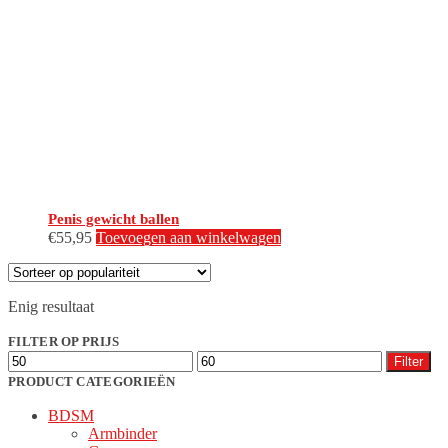
Penis gewicht ballen
€
55,95
Toevoegen aan winkelwagen
Enig resultaat
FILTER OP PRIJS
Min.
Max.
Filter
prijs
prijs
PRODUCT CATEGORIEËN
BDSM
Armbinder