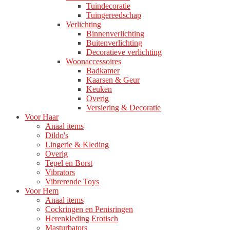
Tuindecoratie
Tuingereedschap
Verlichting
Binnenverlichting
Buitenverlichting
Decoratieve verlichting
Woonaccessoires
Badkamer
Kaarsen & Geur
Keuken
Overig
Versiering & Decoratie
Voor Haar
Anaal items
Dildo's
Lingerie & Kleding
Overig
Tepel en Borst
Vibrators
Vibrerende Toys
Voor Hem
Anaal items
Cockringen en Penisringen
Herenkleding Erotisch
Masturbators