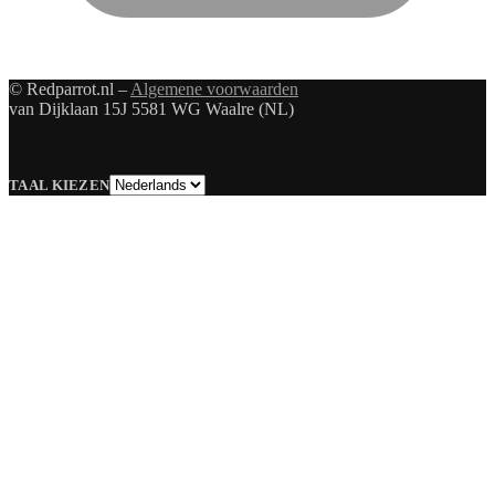
© Redparrot.nl –
Algemene voorwaarden
van Dijklaan 15J 5581 WG Waalre (NL)
Taal
TAAL KIEZEN
kiezen