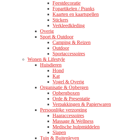
Feestdecoratie
Fopartikelen / Pranks
Kaarten en kaartspellen
Stickers
Verkleedkleding
Overig
Sport & Outdoor
Camping & Reizen
Outdoor
Sportaccessoires
Wonen & Lifestyle
Huisdieren
Hond
Kat
Vogel & Overig
Organisatie & Opbergen
Opbergboxen
Orde & Presentatie
Verpakkingen & Papierwaren
Persoonlijke verzorging
Haaraccessoires
Massage & Wellness
Medische hulpmiddelen
Slapen
Tuin & Buitenleven