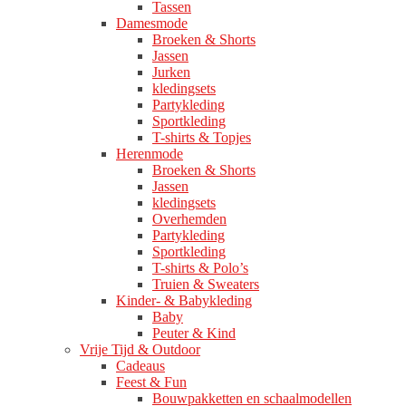
Tassen
Damesmode
Broeken & Shorts
Jassen
Jurken
kledingsets
Partykleding
Sportkleding
T-shirts & Topjes
Herenmode
Broeken & Shorts
Jassen
kledingsets
Overhemden
Partykleding
Sportkleding
T-shirts & Polo’s
Truien & Sweaters
Kinder- & Babykleding
Baby
Peuter & Kind
Vrije Tijd & Outdoor
Cadeaus
Feest & Fun
Bouwpakketten en schaalmodellen