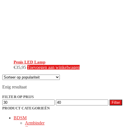
Penis LED Lamp
€
35,95
Toevoegen aan winkelwagen
Enig resultaat
FILTER OP PRIJS
Min.
Max.
Filter
prijs
prijs
PRODUCT CATEGORIEËN
BDSM
Armbinder