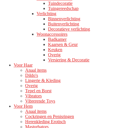
Tuindecoratie
Tuingereedschap
Verlichting
Binnenverlichting
Buitenverlichting
Decoratieve verlichting
Woonaccessoires
Badkamer
Kaarsen & Geur
Keuken
Overig
Versiering & Decoratie
Voor Haar
Anaal items
Dildo's
Lingerie & Kleding
Overig
Tepel en Borst
Vibrators
Vibrerende Toys
Voor Hem
Anaal items
Cockringen en Penisringen
Herenkleding Erotisch
Masturbators