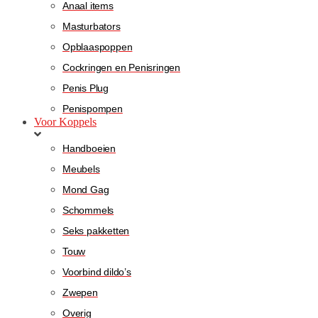
Anaal items
Masturbators
Opblaaspoppen
Cockringen en Penisringen
Penis Plug
Penispompen
Voor Koppels
Handboeien
Meubels
Mond Gag
Schommels
Seks pakketten
Touw
Voorbind dildo’s
Zwepen
Overig