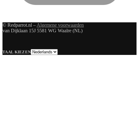
© Redparrot.nl –
Algemene voorwaarden
van Dijklaan 15J 5581 WG Waalre (NL)
Taal
TAAL KIEZEN
kiezen