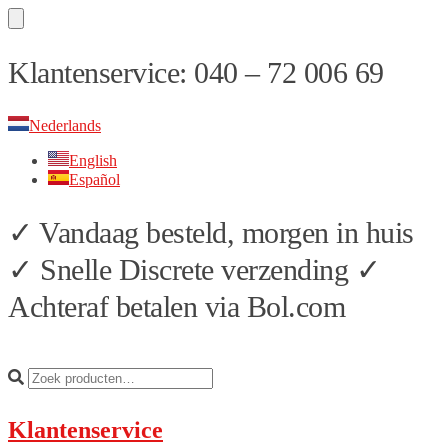
Skip
Skip
Klantenservice: 040 – 72 006 69
to
to
navigation
content
Nederlands
English
Español
✓ Vandaag besteld, morgen in huis
✓ Snelle Discrete verzending ✓
Achteraf betalen via Bol.com
Klantenservice