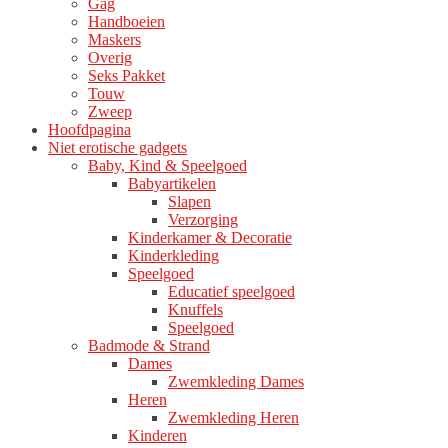
Gag
Handboeien
Maskers
Overig
Seks Pakket
Touw
Zweep
Hoofdpagina
Niet erotische gadgets
Baby, Kind & Speelgoed
Babyartikelen
Slapen
Verzorging
Kinderkamer & Decoratie
Kinderkleding
Speelgoed
Educatief speelgoed
Knuffels
Speelgoed
Badmode & Strand
Dames
Zwemkleding Dames
Heren
Zwemkleding Heren
Kinderen