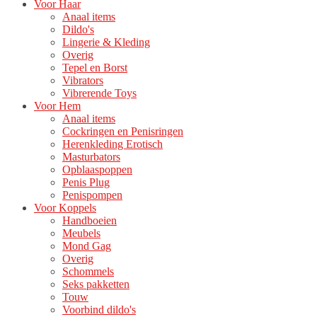
Voor Haar
Anaal items
Dildo's
Lingerie & Kleding
Overig
Tepel en Borst
Vibrators
Vibrerende Toys
Voor Hem
Anaal items
Cockringen en Penisringen
Herenkleding Erotisch
Masturbators
Opblaaspoppen
Penis Plug
Penispompen
Voor Koppels
Handboeien
Meubels
Mond Gag
Overig
Schommels
Seks pakketten
Touw
Voorbind dildo's