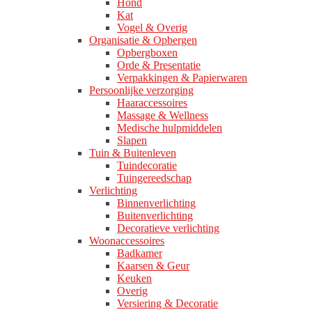
Hond
Kat
Vogel & Overig
Organisatie & Opbergen
Opbergboxen
Orde & Presentatie
Verpakkingen & Papierwaren
Persoonlijke verzorging
Haaraccessoires
Massage & Wellness
Medische hulpmiddelen
Slapen
Tuin & Buitenleven
Tuindecoratie
Tuingereedschap
Verlichting
Binnenverlichting
Buitenverlichting
Decoratieve verlichting
Woonaccessoires
Badkamer
Kaarsen & Geur
Keuken
Overig
Versiering & Decoratie