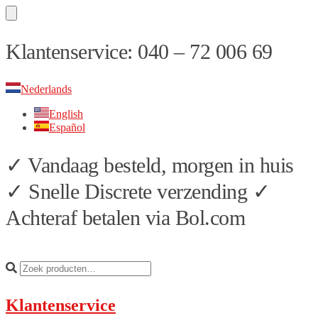
Skip
Skip
Klantenservice: 040 – 72 006 69
to
to
navigation
content
Nederlands
English
Español
✓ Vandaag besteld, morgen in huis
✓ Snelle Discrete verzending ✓
Achteraf betalen via Bol.com
Klantenservice