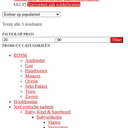
€
82,95
Toevoegen aan winkelwagen
Gesorteerd
Toont alle 3 resultaten
op
populariteit
FILTER OP PRIJS
Min.
Max.
Filter
prijs
prijs
PRODUCT CATEGORIEËN
BDSM
Armbinder
Gag
Handboeien
Maskers
Overig
Seks Pakket
Touw
Zweep
Hoofdpagina
Niet erotische gadgets
Baby, Kind & Speelgoed
Babyartikelen
Slapen
Verzorging