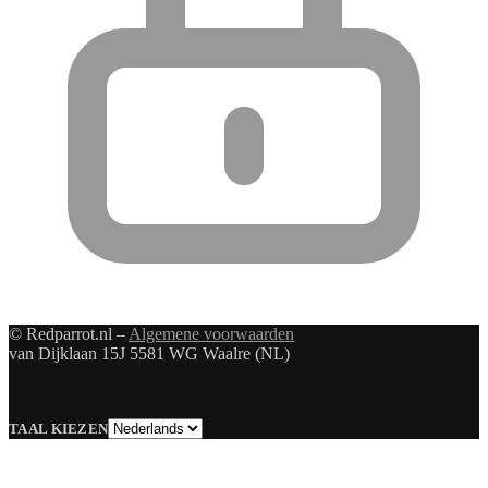
© Redparrot.nl –
Algemene voorwaarden
van Dijklaan 15J 5581 WG Waalre (NL)
Taal
TAAL KIEZEN
kiezen