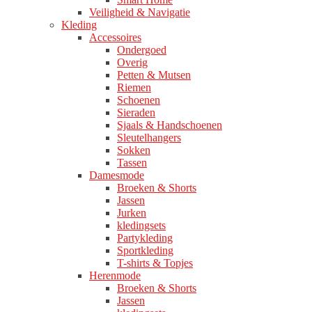
Veiligheid & Navigatie
Kleding
Accessoires
Ondergoed
Overig
Petten & Mutsen
Riemen
Schoenen
Sieraden
Sjaals & Handschoenen
Sleutelhangers
Sokken
Tassen
Damesmode
Broeken & Shorts
Jassen
Jurken
kledingsets
Partykleding
Sportkleding
T-shirts & Topjes
Herenmode
Broeken & Shorts
Jassen