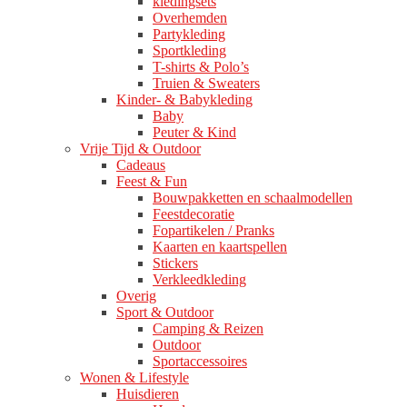
kledingsets
Overhemden
Partykleding
Sportkleding
T-shirts & Polo’s
Truien & Sweaters
Kinder- & Babykleding
Baby
Peuter & Kind
Vrije Tijd & Outdoor
Cadeaus
Feest & Fun
Bouwpakketten en schaalmodellen
Feestdecoratie
Fopartikelen / Pranks
Kaarten en kaartspellen
Stickers
Verkleedkleding
Overig
Sport & Outdoor
Camping & Reizen
Outdoor
Sportaccessoires
Wonen & Lifestyle
Huisdieren