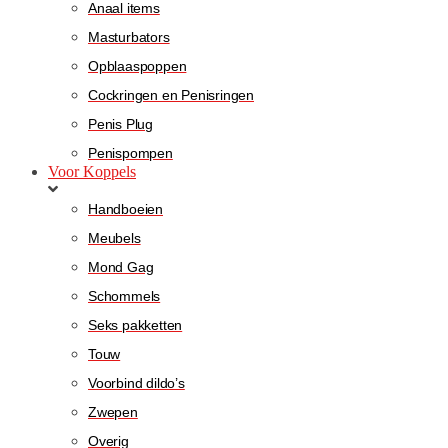
Anaal items
Masturbators
Opblaaspoppen
Cockringen en Penisringen
Penis Plug
Penispompen
Voor Koppels
Handboeien
Meubels
Mond Gag
Schommels
Seks pakketten
Touw
Voorbind dildo’s
Zwepen
Overig