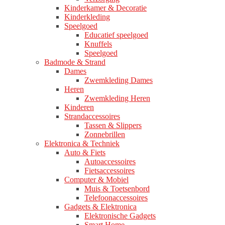
Kinderkamer & Decoratie
Kinderkleding
Speelgoed
Educatief speelgoed
Knuffels
Speelgoed
Badmode & Strand
Dames
Zwemkleding Dames
Heren
Zwemkleding Heren
Kinderen
Strandaccessoires
Tassen & Slippers
Zonnebrillen
Elektronica & Techniek
Auto & Fiets
Autoaccessoires
Fietsaccessoires
Computer & Mobiel
Muis & Toetsenbord
Telefoonaccessoires
Gadgets & Elektronica
Elektronische Gadgets
Smart Home