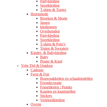
Partykleding
Sportkleding
T-shirts & Topjes
Herenmode
Broeken & Shorts
Jassen
kledingsets
Overhemden
Partykleding
Sportkleding
T-shirts & Polo’s
Truien & Sweaters
Kinder- & Babykleding
Baby
Peuter & Kind
Vrije Tijd & Outdoor
Cadeaus
Feest & Fun
Bouwpakketten en schaalmodellen
Feestdecoratie
Fopartikelen / Pranks
Kaarten en kaartspellen
Stickers
Verkleedkleding
Overig