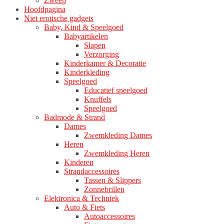
Zweep
Hoofdpagina
Niet erotische gadgets
Baby, Kind & Speelgoed
Babyartikelen
Slapen
Verzorging
Kinderkamer & Decoratie
Kinderkleding
Speelgoed
Educatief speelgoed
Knuffels
Speelgoed
Badmode & Strand
Dames
Zwemkleding Dames
Heren
Zwemkleding Heren
Kinderen
Strandaccessoires
Tassen & Slippers
Zonnebrillen
Elektronica & Techniek
Auto & Fiets
Autoaccessoires