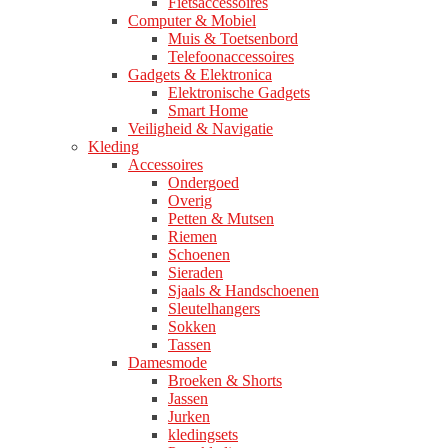
Fietsaccessoires
Computer & Mobiel
Muis & Toetsenbord
Telefoonaccessoires
Gadgets & Elektronica
Elektronische Gadgets
Smart Home
Veiligheid & Navigatie
Kleding
Accessoires
Ondergoed
Overig
Petten & Mutsen
Riemen
Schoenen
Sieraden
Sjaals & Handschoenen
Sleutelhangers
Sokken
Tassen
Damesmode
Broeken & Shorts
Jassen
Jurken
kledingsets