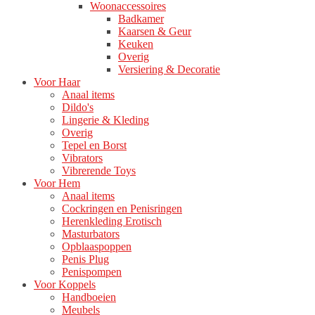
Woonaccessoires
Badkamer
Kaarsen & Geur
Keuken
Overig
Versiering & Decoratie
Voor Haar
Anaal items
Dildo's
Lingerie & Kleding
Overig
Tepel en Borst
Vibrators
Vibrerende Toys
Voor Hem
Anaal items
Cockringen en Penisringen
Herenkleding Erotisch
Masturbators
Opblaaspoppen
Penis Plug
Penispompen
Voor Koppels
Handboeien
Meubels