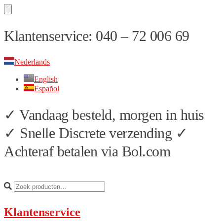
Skip
Skip
Klantenservice: 040 – 72 006 69
to
to
navigation
content
Nederlands
English
Español
✓ Vandaag besteld, morgen in huis
✓ Snelle Discrete verzending ✓
Achteraf betalen via Bol.com
Klantenservice