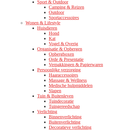
Sport & Outdoor
Camping & Reizen
Outdoor
Sportaccessoires
Wonen & Lifestyle
Huisdieren
Hond
Kat
Vogel & Overig
Organisatie & Opbergen
Opbergboxen
Orde & Presentatie
Verpakkingen & Papierwaren
Persoonlijke verzorging
Haaraccessoires
Massage & Wellness
Medische hulpmiddelen
Slapen
Tuin & Buitenleven
Tuindecoratie
Tuingereedschap
Verlichting
Binnenverlichting
Buitenverlichting
Decoratieve verlichting