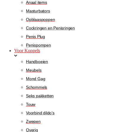
Anaal items
Masturbators
Opblaaspoppen
Cockringen en Penisringen
Penis Plug
Penispompen
Voor Koppels
Handboeien
Meubels
Mond Gag
Schommels
Seks pakketten
Touw
Voorbind dildo’s
Zwepen
Overig