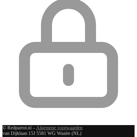
© Redparrot.nl –
Algemene voorwaarden
van Dijklaan 15J 5581 WG Waalre (NL)