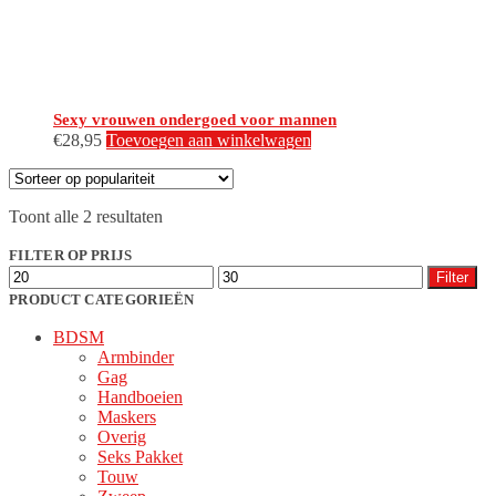
productpagina
Sexy vrouwen ondergoed voor mannen
€
28,95
Toevoegen aan winkelwagen
Gesorteerd
Toont alle 2 resultaten
op
populariteit
FILTER OP PRIJS
Min.
Max.
Filter
prijs
prijs
PRODUCT CATEGORIEËN
BDSM
Armbinder
Gag
Handboeien
Maskers
Overig
Seks Pakket
Touw