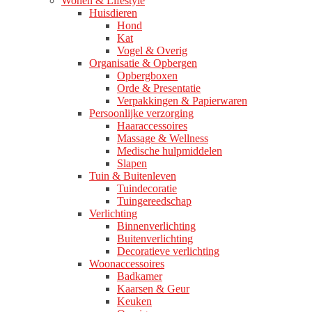
Wonen & Lifestyle
Huisdieren
Hond
Kat
Vogel & Overig
Organisatie & Opbergen
Opbergboxen
Orde & Presentatie
Verpakkingen & Papierwaren
Persoonlijke verzorging
Haaraccessoires
Massage & Wellness
Medische hulpmiddelen
Slapen
Tuin & Buitenleven
Tuindecoratie
Tuingereedschap
Verlichting
Binnenverlichting
Buitenverlichting
Decoratieve verlichting
Woonaccessoires
Badkamer
Kaarsen & Geur
Keuken