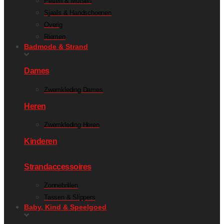
Petten & Mutsen
Sjaals & Handschoenen
Overig
Riemen
Badmode & Strand
Dames
Zwemkleding Dames
Heren
Zwemkleding Heren
Kinderen
Strandaccessoires
Zonnebrillen
Tassen & Slippers
Baby, Kind & Speelgoed