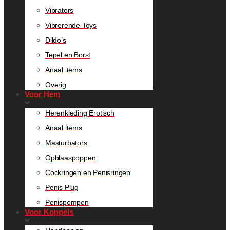
Vibrators
Vibrerende Toys
Dildo’s
Tepel en Borst
Anaal items
Overig
Voor Hem
Herenkleding Erotisch
Anaal items
Masturbators
Opblaaspoppen
Cockringen en Penisringen
Penis Plug
Penispompen
Voor Koppels