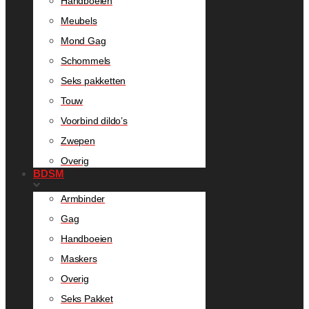
Handboeien
Meubels
Mond Gag
Schommels
Seks pakketten
Touw
Voorbind dildo’s
Zwepen
Overig
BDSM
Armbinder
Gag
Handboeien
Maskers
Overig
Seks Pakket