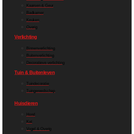
Kaarsen & Geur
Badkamer
Keuken
Overig
Verlichting
Binnenverlichting
Buitenverlichting
Decoratieve verlichting
Tuin & Buitenleven
Tuindecoratie
Tuingereedschap
Huisdieren
Hond
Kat
Vogel & Overig