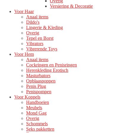
Overig
Versiering & Decoratie
Voor Haar
Anaal items
Dildo's
Lingerie & Kleding
Overig
Tepel en Borst
Vibrators
Vibrerende Toys
Voor Hem
Anaal items
Cockringen en Penisringen
Herenkleding Erotisch
Masturbators
Opblaaspoppen
Penis Plug
Penispompen
Voor Koppels
Handboeien
Meubels
Mond Gag
Overig
Schommels
Seks pakketten