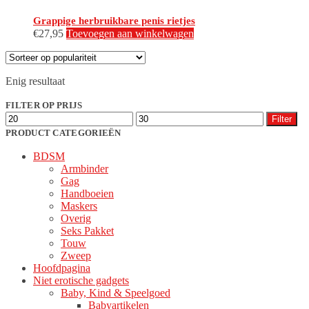
Grappige herbruikbare penis rietjes
€
27,95
Toevoegen aan winkelwagen
Enig resultaat
FILTER OP PRIJS
Min.
Max.
Filter
prijs
prijs
PRODUCT CATEGORIEËN
BDSM
Armbinder
Gag
Handboeien
Maskers
Overig
Seks Pakket
Touw
Zweep
Hoofdpagina
Niet erotische gadgets
Baby, Kind & Speelgoed
Babyartikelen