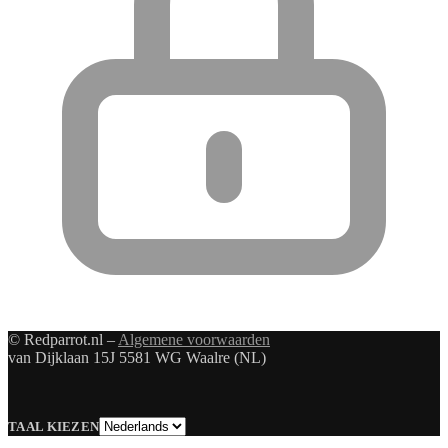
© Redparrot.nl –
Algemene voorwaarden
van Dijklaan 15J 5581 WG Waalre (NL)
Taal
TAAL KIEZEN
kiezen