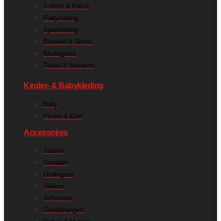
T-shirts & Polo’s
Partykleding
Sportkleding
Broeken & Shorts
Kledingsets
Truien & Sweaters
Kinder- & Babykleding
Baby
Peuter & Kind
Accessoires
Tassen
Sieraden
Ondergoed
Sokken
Schoenen
Sleutelhangers