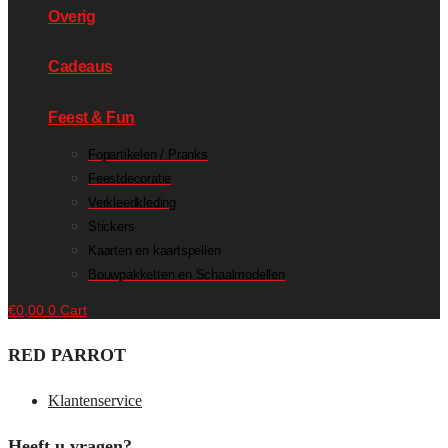
Overig
Cadeaus
Feest & Fun
Fopartikelen / Pranks
Feestdecoratie
Verkleedkleding
Stickers
Kaarten en kaartspellen
Bouwpakketten en Schaalmodellen
€
0,00
0
Cart
RED PARROT
Klantenservice
Heeft u vragen?