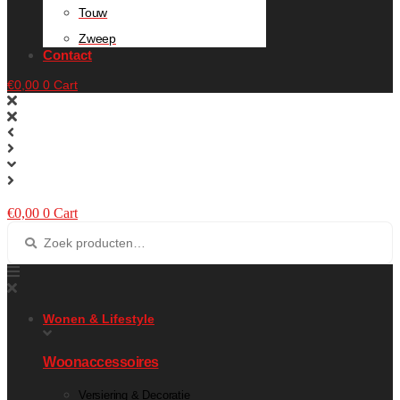
Touw
Zweep
Contact
€
0,00
0
Cart
€
0,00
0
Cart
Wonen & Lifestyle
Woonaccessoires
Versiering & Decoratie