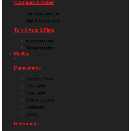
Computer & Mobiel
Telefoonaccessoires
Muis & Toetsenbord
Tuin & Auto & Fiets
Autoaccessoires
Fietsaccessoires
Kleding
Damesmode
T-shirts & Topjes
Partykleding
Sportkleding
Broeken & Shorts
Kledingsets
Jurken
Herenmode