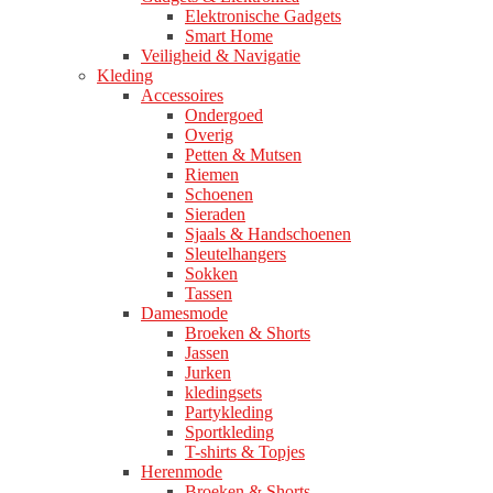
Elektronische Gadgets
Smart Home
Veiligheid & Navigatie
Kleding
Accessoires
Ondergoed
Overig
Petten & Mutsen
Riemen
Schoenen
Sieraden
Sjaals & Handschoenen
Sleutelhangers
Sokken
Tassen
Damesmode
Broeken & Shorts
Jassen
Jurken
kledingsets
Partykleding
Sportkleding
T-shirts & Topjes
Herenmode
Broeken & Shorts