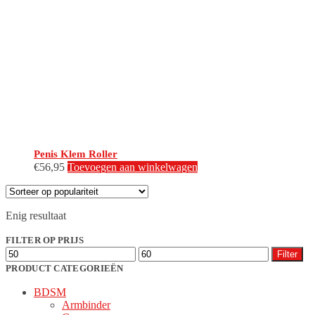
Penis Klem Roller
€
56,95
Toevoegen aan winkelwagen
Enig resultaat
FILTER OP PRIJS
Min.
Max.
Filter
prijs
prijs
PRODUCT CATEGORIEËN
BDSM
Armbinder