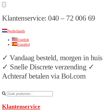
Skip
Skip
Klantenservice: 040 – 72 006 69
to
to
navigation
content
Nederlands
English
Español
✓ Vandaag besteld, morgen in huis
✓ Snelle Discrete verzending ✓
Achteraf betalen via Bol.com
Klantenservice