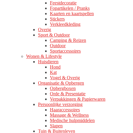
Feestdecoratie
Fopartikelen / Pranks
Kaarten en kaartspellen
Stickers
Verkleedkleding
Overig
Sport & Outdoor
Camping & Reizen
Outdoor
Sportaccessoires
Wonen & Lifestyle
Huisdieren
Hond
Kat
Vogel & Overig
Organisatie & Opbergen
Opbergboxen
Orde & Presentatie
Verpakkingen & Papierwaren
Persoonlijke verzorging
Haaraccessoires
Massage & Wellness
Medische hulpmiddelen
Slapen
Tuin & Buitenleven