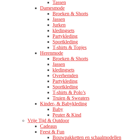
Tassen
Damesmode
Broeken & Shorts
Jassen
Jurken
kledingsets
Partykleding
Sportkleding
T-shirts & Topjes
Herenmode
Broeken & Shorts
Jassen
kledingsets
Overhemden
Partykleding
Sportkleding
T-shirts & Polo’s
Truien & Sweaters
Kinder- & Babykleding
Baby
Peuter & Kind
Vrije Tijd & Outdoor
Cadeaus
Feest & Fun
Bouwpakketten en schaalmodellen