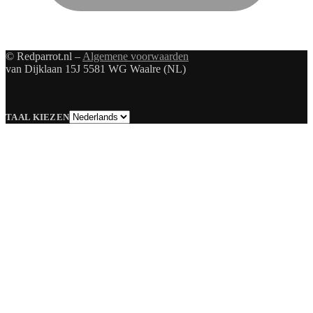
© Redparrot.nl –
Algemene voorwaarden
van Dijklaan 15J 5581 WG Waalre (NL)
Taal
TAAL KIEZEN
kiezen