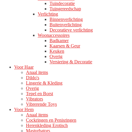
Tuindecoratie
Tuingereedschap
Verlichting
Binnenverlichting
Buitenverlichting
Decoratieve verlichting
Woonaccessoires
Badkamer
Kaarsen & Geur
Keuken
Overig
Versiering & Decoratie
Voor Haar
Anaal items
Dildo's
Lingerie & Kleding
Overig
Tepel en Borst
Vibrators
Vibrerende Toys
Voor Hem
Anaal items
Cockringen en Penisringen
Herenkleding Erotisch
Masturbators