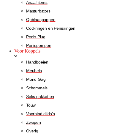
Anaal items
Masturbators
Opblaaspoppen
Cockringen en Penisringen
Penis Plug
Penispompen
Voor Koppels
Handboeien
Meubels
Mond Gag
Schommels
Seks pakketten
Touw
Voorbind dildo’s
Zwepen
Overig