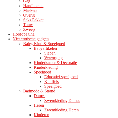
Gag
Handboeien
Maskers
Overig
Seks Pakket
Touw
Zweep
Hoofdpagina
Niet erotische gadgets
Baby, Kind & Speelgoed
Babyartikelen
Slapen
Verzorging
Kinderkamer & Decoratie
Kinderkleding
Speelgoed
Educatief speelgoed
Knuffels
Speelgoed
Badmode & Strand
Dames
Zwemkleding Dames
Heren
Zwemkleding Heren
Kinderen