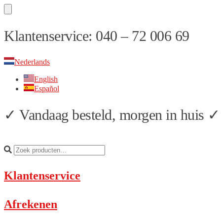
Skip
Skip
Klantenservice: 040 – 72 006 69
to
to
navigation
content
Nederlands
English
Español
✓ Vandaag besteld, morgen in huis ✓ 
Klantenservice
Afrekenen