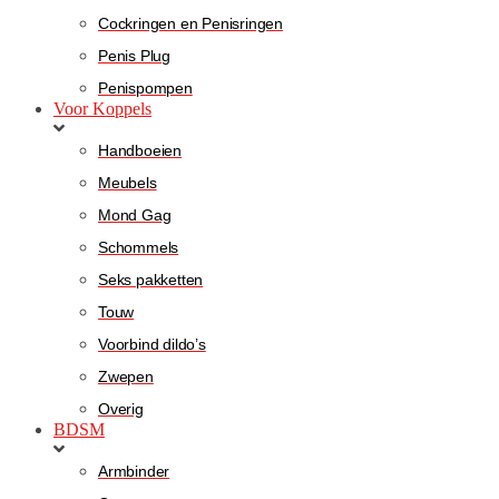
Cockringen en Penisringen
Penis Plug
Penispompen
Voor Koppels
Handboeien
Meubels
Mond Gag
Schommels
Seks pakketten
Touw
Voorbind dildo’s
Zwepen
Overig
BDSM
Armbinder