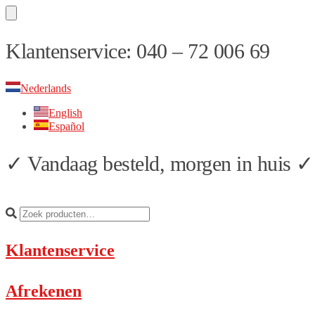
Skip
Skip
Klantenservice: 040 – 72 006 69
to
to
navigation
content
Nederlands
English
Español
✓ Vandaag besteld, morgen in huis ✓ 
Klantenservice
Afrekenen