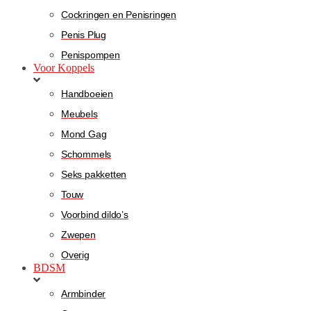
Cockringen en Penisringen
Penis Plug
Penispompen
Voor Koppels
Handboeien
Meubels
Mond Gag
Schommels
Seks pakketten
Touw
Voorbind dildo’s
Zwepen
Overig
BDSM
Armbinder