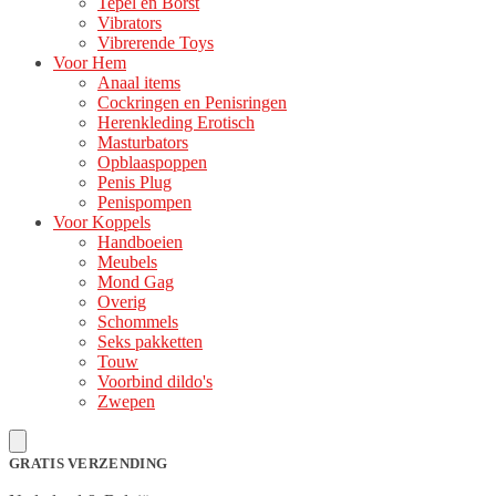
Tepel en Borst
Vibrators
Vibrerende Toys
Voor Hem
Anaal items
Cockringen en Penisringen
Herenkleding Erotisch
Masturbators
Opblaaspoppen
Penis Plug
Penispompen
Voor Koppels
Handboeien
Meubels
Mond Gag
Overig
Schommels
Seks pakketten
Touw
Voorbind dildo's
Zwepen
GRATIS VERZENDING