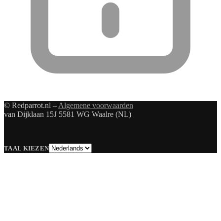
© Redparrot.nl –
Algemene voorwaarden
van Dijklaan 15J 5581 WG Waalre (NL)
Taal
TAAL KIEZEN
kiezen