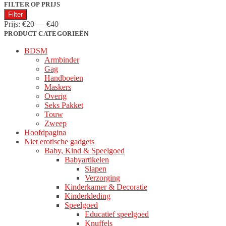
populariteit
FILTER OP PRIJS
Min.
Max.
Filter
prijs
prijs
Prijs:
€20
—
€40
PRODUCT CATEGORIEËN
BDSM
Armbinder
Gag
Handboeien
Maskers
Overig
Seks Pakket
Touw
Zweep
Hoofdpagina
Niet erotische gadgets
Baby, Kind & Speelgoed
Babyartikelen
Slapen
Verzorging
Kinderkamer & Decoratie
Kinderkleding
Speelgoed
Educatief speelgoed
Knuffels