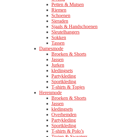
Petten & Mutsen
Riemen
Schoenen
Sieraden
Sjaals & Handschoenen
Sleutelhangers
Sokken
Tassen
Damesmode
Broeken & Shorts
Jassen
Jurken
kledingsets
Partykleding
Sportkleding
T-shirts & Topjes
Herenmode
Broeken & Shorts
Jassen
kledingsets
Overhemden
Partykleding
Sportkleding
T-shirts & Polo’s
Truien & Sweaters