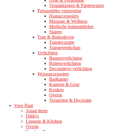
Orde & Presentatie
Verpakkingen & Papierwaren
Persoonlijke verzorging
Haaraccessoires
Massage & Wellness
Medische hulpmiddelen
Slapen
Tuin & Buitenleven
Tuindecoratie
Tuingereedschap
Verlichting
Binnenverlichting
Buitenverlichting
Decoratieve verlichting
Woonaccessoires
Badkamer
Kaarsen & Geur
Keuken
Overig
Versiering & Decoratie
Voor Haar
Anaal items
Dildo's
Lingerie & Kleding
Overig