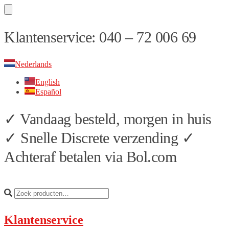
Skip
Skip
Klantenservice: 040 – 72 006 69
to
to
navigation
content
Nederlands
English
Español
✓ Vandaag besteld, morgen in huis
✓ Snelle Discrete verzending ✓
Achteraf betalen via Bol.com
Klantenservice