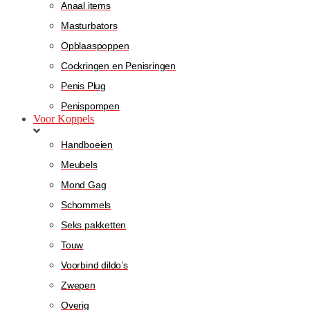
Anaal items
Masturbators
Opblaaspoppen
Cockringen en Penisringen
Penis Plug
Penispompen
Voor Koppels
Handboeien
Meubels
Mond Gag
Schommels
Seks pakketten
Touw
Voorbind dildo’s
Zwepen
Overig