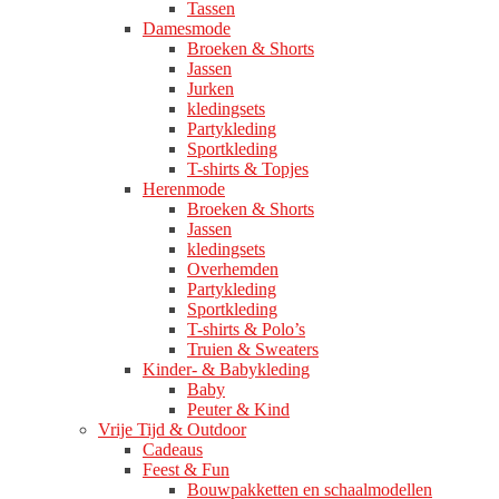
Tassen
Damesmode
Broeken & Shorts
Jassen
Jurken
kledingsets
Partykleding
Sportkleding
T-shirts & Topjes
Herenmode
Broeken & Shorts
Jassen
kledingsets
Overhemden
Partykleding
Sportkleding
T-shirts & Polo’s
Truien & Sweaters
Kinder- & Babykleding
Baby
Peuter & Kind
Vrije Tijd & Outdoor
Cadeaus
Feest & Fun
Bouwpakketten en schaalmodellen