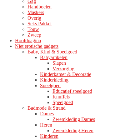
Gag
Handboeien
Maskers
Overig
Seks Pakket
Touw
Zweep
Hoofdpagina
Niet erotische gadgets
Baby, Kind & Speelgoed
Babyartikelen
Slapen
Verzorging
Kinderkamer & Decoratie
Kinderkleding
Speelgoed
Educatief speelgoed
Knuffels
Speelgoed
Badmode & Strand
Dames
Zwemkleding Dames
Heren
Zwemkleding Heren
Kinderen