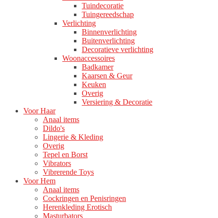
Tuindecoratie
Tuingereedschap
Verlichting
Binnenverlichting
Buitenverlichting
Decoratieve verlichting
Woonaccessoires
Badkamer
Kaarsen & Geur
Keuken
Overig
Versiering & Decoratie
Voor Haar
Anaal items
Dildo's
Lingerie & Kleding
Overig
Tepel en Borst
Vibrators
Vibrerende Toys
Voor Hem
Anaal items
Cockringen en Penisringen
Herenkleding Erotisch
Masturbators