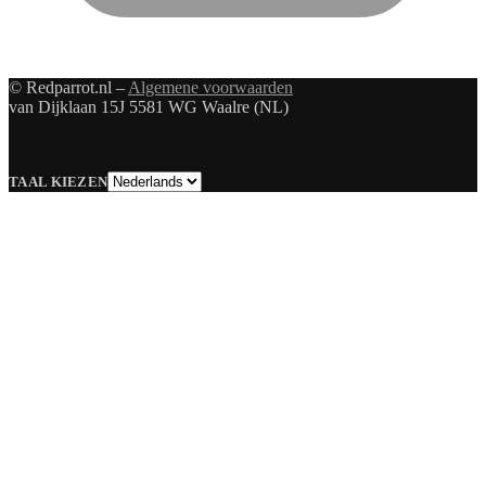
© Redparrot.nl –
Algemene voorwaarden
van Dijklaan 15J 5581 WG Waalre (NL)
Taal
TAAL KIEZEN
kiezen