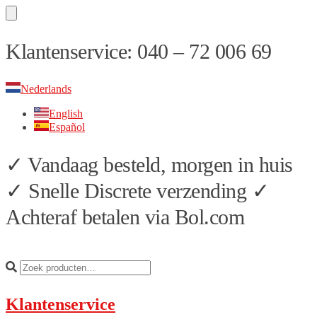
Skip
Skip
Klantenservice: 040 – 72 006 69
to
to
navigation
content
Nederlands
English
Español
✓ Vandaag besteld, morgen in huis
✓ Snelle Discrete verzending ✓
Achteraf betalen via Bol.com
Klantenservice