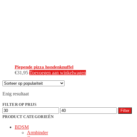
Piepende pizza hondenknuffel
€
31,95
Toevoegen aan winkelwagen
Enig resultaat
FILTER OP PRIJS
Min.
Max.
Filter
prijs
prijs
PRODUCT CATEGORIEËN
BDSM
Armbinder