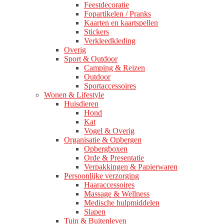
Feestdecoratie
Fopartikelen / Pranks
Kaarten en kaartspellen
Stickers
Verkleedkleding
Overig
Sport & Outdoor
Camping & Reizen
Outdoor
Sportaccessoires
Wonen & Lifestyle
Huisdieren
Hond
Kat
Vogel & Overig
Organisatie & Opbergen
Opbergboxen
Orde & Presentatie
Verpakkingen & Papierwaren
Persoonlijke verzorging
Haaraccessoires
Massage & Wellness
Medische hulpmiddelen
Slapen
Tuin & Buitenleven