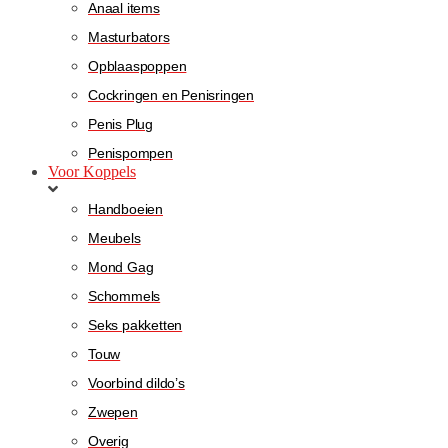
Anaal items
Masturbators
Opblaaspoppen
Cockringen en Penisringen
Penis Plug
Penispompen
Voor Koppels
Handboeien
Meubels
Mond Gag
Schommels
Seks pakketten
Touw
Voorbind dildo’s
Zwepen
Overig