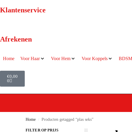
Klantenservice
Afrekenen
Home
Voor Haar
Voor Hem
Voor Koppels
BDS
€
0,00
0
Home
Producten getagged “plas seks”
/
FILTER OP PRIJS