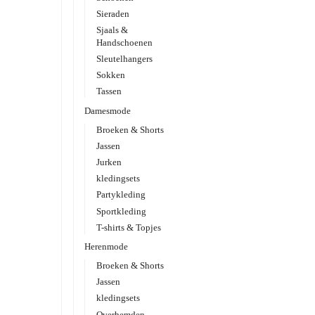
Sieraden
Sjaals &
Handschoenen
Sleutelhangers
Sokken
Tassen
Damesmode
Broeken & Shorts
Jassen
Jurken
kledingsets
Partykleding
Sportkleding
T-shirts & Topjes
Herenmode
Broeken & Shorts
Jassen
kledingsets
Overhemden