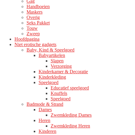
Gag
Handboeien
Maskers
Overig
Seks Pakket
Touw
Zweep
Hoofdpagina
Niet erotische gadgets
Baby, Kind & Speelgoed
Babyartikelen
Slapen
Verzorging
Kinderkamer & Decoratie
Kinderkleding
Speelgoed
Educatief speelgoed
Knuffels
Speelgoed
Badmode & Strand
Dames
Zwemkleding Dames
Heren
Zwemkleding Heren
Kinderen