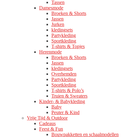
Tassen
Damesmode
Broeken & Shorts
Jassen
Jurken
kledingsets
Partykleding
Sportkleding
T-shirts & Topjes
Herenmode
Broeken & Shorts
Jassen
kledingsets
Overhemden
Partykleding
Sportkleding
T-shirts & Polo’s
Truien & Sweaters
Kinder- & Babykleding
Baby
Peuter & Kind
Vrije Tijd & Outdoor
Cadeaus
Feest & Fun
Bouwpakketten en schaalmodellen