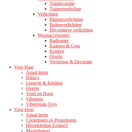
Tuindecoratie
Tuingereedschap
Verlichting
Binnenverlichting
Buitenverlichting
Decoratieve verlichting
Woonaccessoires
Badkamer
Kaarsen & Geur
Keuken
Overig
Versiering & Decoratie
Voor Haar
Anaal items
Dildo's
Lingerie & Kleding
Overig
Tepel en Borst
Vibrators
Vibrerende Toys
Voor Hem
Anaal items
Cockringen en Penisringen
Herenkleding Erotisch
Masturbators