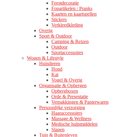
Feestdecoratie
Fopartikelen / Pranks
Kaarten en kaartspellen
Stickers
Verkleedkleding
Overig
Sport & Outdoor
Camping & Reizen
Outdoor
Sportaccessoires
Wonen & Lifestyle
Huisdieren
Hond
Kat
Vogel & Overig
Organisatie & Opbergen
Opbergboxen
Orde & Presentatie
Verpakkingen & Papierwaren
Persoonlijke verzorging
Haaraccessoires
Massage & Wellness
Medische hulpmiddelen
Slapen
Tuin & Buitenleven