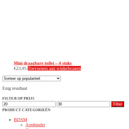
Mini draagbare toilet – 4 stuks
€
23,95
Toevoegen aan winkelwagen
Enig resultaat
FILTER OP PRIJS
Min.
Max.
Filter
prijs
prijs
PRODUCT CATEGORIEËN
BDSM
Armbinder