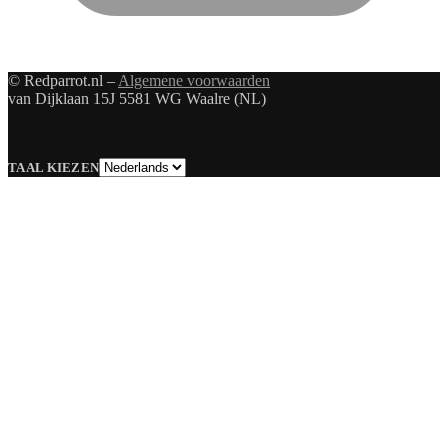
© Redparrot.nl –
Algemene voorwaarden
van Dijklaan 15J 5581 WG Waalre (NL)
Taal
TAAL KIEZEN
kiezen