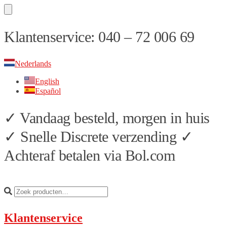
Skip
Skip
Klantenservice: 040 – 72 006 69
to
to
navigation
content
Nederlands
English
Español
✓ Vandaag besteld, morgen in huis
✓ Snelle Discrete verzending ✓
Achteraf betalen via Bol.com
Klantenservice