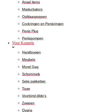
Anaal items
Masturbators
Opblaaspoppen
Cockringen en Penisringen
Penis Plug
Penispompen
Voor Koppels
Handboeien
Meubels
Mond Gag
Schommels
Seks pakketten
Touw
Voorbind dildo’s
Zwepen
Overig