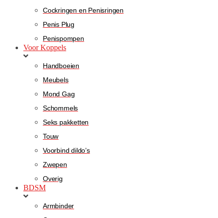
Cockringen en Penisringen
Penis Plug
Penispompen
Voor Koppels
Handboeien
Meubels
Mond Gag
Schommels
Seks pakketten
Touw
Voorbind dildo’s
Zwepen
Overig
BDSM
Armbinder