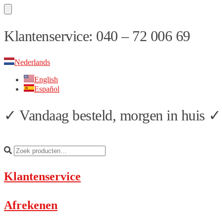
Skip
Skip
Klantenservice: 040 – 72 006 69
to
to
navigation
content
Nederlands
English
Español
✓ Vandaag besteld, morgen in huis ✓ 
Klantenservice
Afrekenen