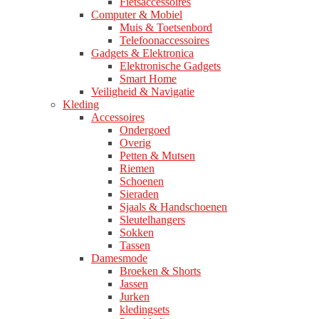
Fietsaccessoires
Computer & Mobiel
Muis & Toetsenbord
Telefoonaccessoires
Gadgets & Elektronica
Elektronische Gadgets
Smart Home
Veiligheid & Navigatie
Kleding
Accessoires
Ondergoed
Overig
Petten & Mutsen
Riemen
Schoenen
Sieraden
Sjaals & Handschoenen
Sleutelhangers
Sokken
Tassen
Damesmode
Broeken & Shorts
Jassen
Jurken
kledingsets