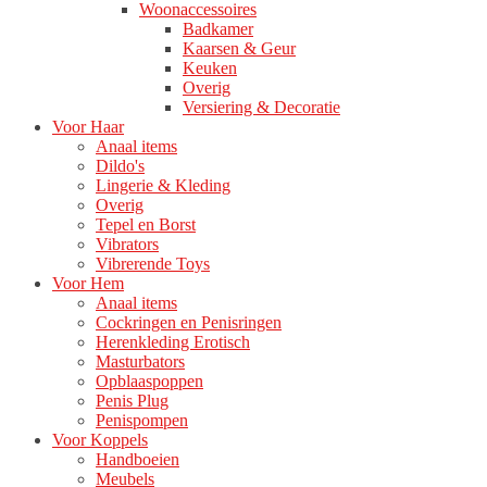
Woonaccessoires
Badkamer
Kaarsen & Geur
Keuken
Overig
Versiering & Decoratie
Voor Haar
Anaal items
Dildo's
Lingerie & Kleding
Overig
Tepel en Borst
Vibrators
Vibrerende Toys
Voor Hem
Anaal items
Cockringen en Penisringen
Herenkleding Erotisch
Masturbators
Opblaaspoppen
Penis Plug
Penispompen
Voor Koppels
Handboeien
Meubels