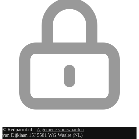
© Redparrot.nl –
Algemene voorwaarden
van Dijklaan 15J 5581 WG Waalre (NL)