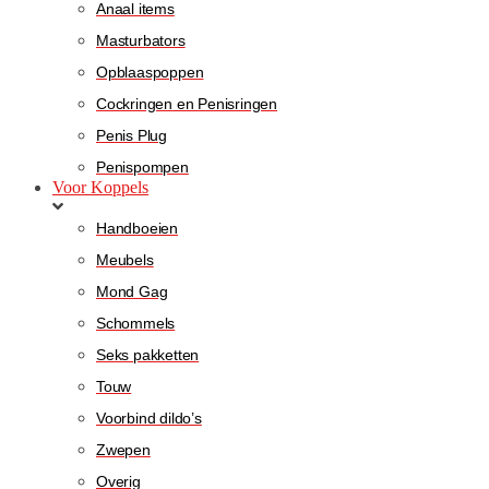
Anaal items
Masturbators
Opblaaspoppen
Cockringen en Penisringen
Penis Plug
Penispompen
Voor Koppels
Handboeien
Meubels
Mond Gag
Schommels
Seks pakketten
Touw
Voorbind dildo’s
Zwepen
Overig