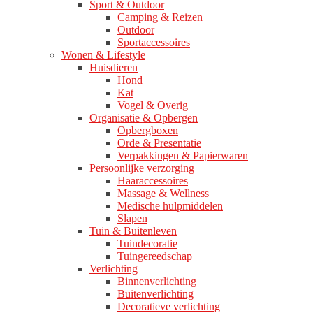
Sport & Outdoor
Camping & Reizen
Outdoor
Sportaccessoires
Wonen & Lifestyle
Huisdieren
Hond
Kat
Vogel & Overig
Organisatie & Opbergen
Opbergboxen
Orde & Presentatie
Verpakkingen & Papierwaren
Persoonlijke verzorging
Haaraccessoires
Massage & Wellness
Medische hulpmiddelen
Slapen
Tuin & Buitenleven
Tuindecoratie
Tuingereedschap
Verlichting
Binnenverlichting
Buitenverlichting
Decoratieve verlichting