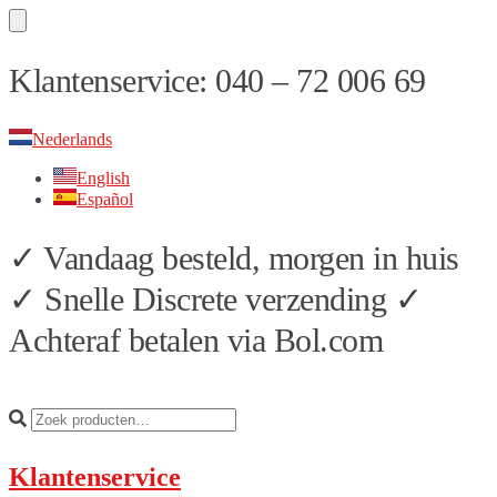
Skip
Skip
Klantenservice: 040 – 72 006 69
to
to
navigation
content
Nederlands
English
Español
✓ Vandaag besteld, morgen in huis
✓ Snelle Discrete verzending ✓
Achteraf betalen via Bol.com
Klantenservice