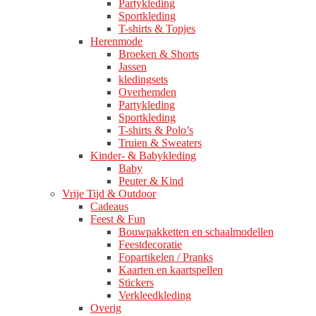
Partykleding
Sportkleding
T-shirts & Topjes
Herenmode
Broeken & Shorts
Jassen
kledingsets
Overhemden
Partykleding
Sportkleding
T-shirts & Polo’s
Truien & Sweaters
Kinder- & Babykleding
Baby
Peuter & Kind
Vrije Tijd & Outdoor
Cadeaus
Feest & Fun
Bouwpakketten en schaalmodellen
Feestdecoratie
Fopartikelen / Pranks
Kaarten en kaartspellen
Stickers
Verkleedkleding
Overig