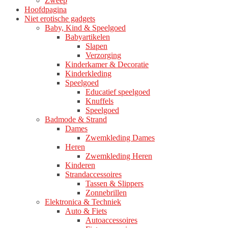
Zweep
Hoofdpagina
Niet erotische gadgets
Baby, Kind & Speelgoed
Babyartikelen
Slapen
Verzorging
Kinderkamer & Decoratie
Kinderkleding
Speelgoed
Educatief speelgoed
Knuffels
Speelgoed
Badmode & Strand
Dames
Zwemkleding Dames
Heren
Zwemkleding Heren
Kinderen
Strandaccessoires
Tassen & Slippers
Zonnebrillen
Elektronica & Techniek
Auto & Fiets
Autoaccessoires