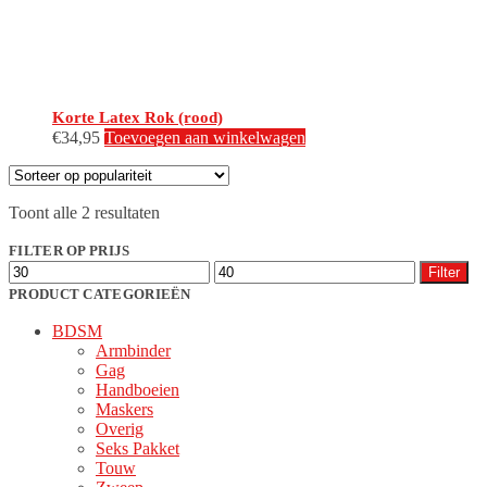
Korte Latex Rok (rood)
€
34,95
Toevoegen aan winkelwagen
Gesorteerd
Toont alle 2 resultaten
op
populariteit
FILTER OP PRIJS
Min.
Max.
Filter
prijs
prijs
PRODUCT CATEGORIEËN
BDSM
Armbinder
Gag
Handboeien
Maskers
Overig
Seks Pakket
Touw