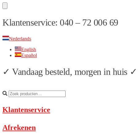
Skip
Skip
Klantenservice: 040 – 72 006 69
to
to
navigation
content
Nederlands
English
Español
✓ Vandaag besteld, morgen in huis ✓ 
Klantenservice
Afrekenen