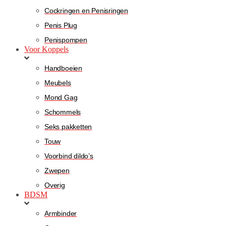
Cockringen en Penisringen
Penis Plug
Penispompen
Voor Koppels
Handboeien
Meubels
Mond Gag
Schommels
Seks pakketten
Touw
Voorbind dildo’s
Zwepen
Overig
BDSM
Armbinder