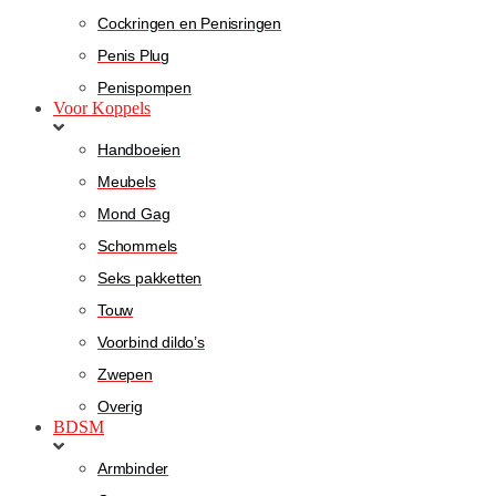
Cockringen en Penisringen
Penis Plug
Penispompen
Voor Koppels
Handboeien
Meubels
Mond Gag
Schommels
Seks pakketten
Touw
Voorbind dildo’s
Zwepen
Overig
BDSM
Armbinder