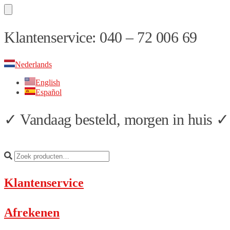
Skip
Skip
Klantenservice: 040 – 72 006 69
to
to
navigation
content
Nederlands
English
Español
✓ Vandaag besteld, morgen in huis ✓ 
Klantenservice
Afrekenen