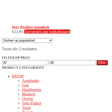
productpagina
Stay Positive spandoek
€
22,95
Toevoegen aan winkelwagen
Gesorteerd
Toont alle 2 resultaten
op
populariteit
FILTER OP PRIJS
Min.
Max.
Filter
prijs
prijs
PRODUCT CATEGORIEËN
BDSM
Armbinder
Gag
Handboeien
Maskers
Overig
Seks Pakket
Touw