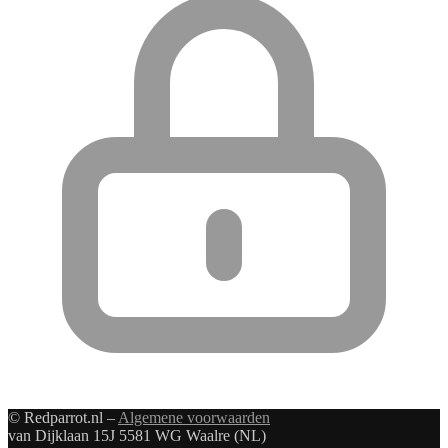
© Redparrot.nl –
Algemene voorwaarden
van Dijklaan 15J 5581 WG Waalre (NL)