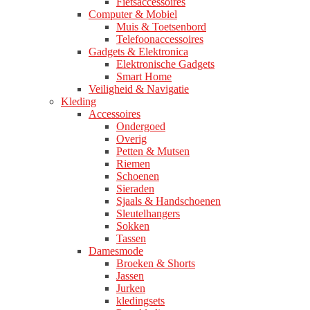
Fietsaccessoires
Computer & Mobiel
Muis & Toetsenbord
Telefoonaccessoires
Gadgets & Elektronica
Elektronische Gadgets
Smart Home
Veiligheid & Navigatie
Kleding
Accessoires
Ondergoed
Overig
Petten & Mutsen
Riemen
Schoenen
Sieraden
Sjaals & Handschoenen
Sleutelhangers
Sokken
Tassen
Damesmode
Broeken & Shorts
Jassen
Jurken
kledingsets