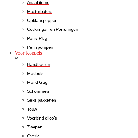
Anaal items
Masturbators
Opblaaspoppen
Cockringen en Penisringen
Penis Plug
Penispompen
Voor Koppels
Handboeien
Meubels
Mond Gag
Schommels
Seks pakketten
Touw
Voorbind dildo’s
Zwepen
Overig