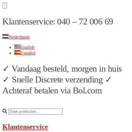
Skip
Skip
Klantenservice: 040 – 72 006 69
to
to
navigation
content
Nederlands
English
Español
✓ Vandaag besteld, morgen in huis
✓ Snelle Discrete verzending ✓
Achteraf betalen via Bol.com
Klantenservice