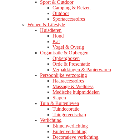
Sport & Outdoor
Camping & Reizen
Outdoor
Sportaccessoires
Wonen & Lifestyle
Huisdieren
Hond
Kat
Vogel & Overig
Organisatie & Opbergen
Opbergboxen
Orde & Presentatie
Verpakkingen & Papierwaren
Persoonlijke verzorging
Haaraccessoires
Massage & Wellness
Medische hulpmiddelen
Slapen
Tuin & Buitenleven
Tuindecoratie
Tuingereedschap
Verlichting
Binnenverlichting
Buitenverlichting
Decoratieve verlichting