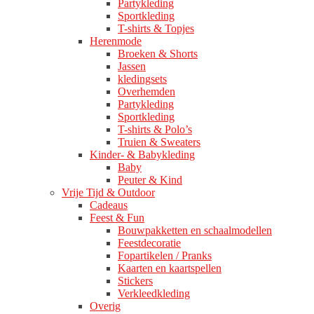
Partykleding
Sportkleding
T-shirts & Topjes
Herenmode
Broeken & Shorts
Jassen
kledingsets
Overhemden
Partykleding
Sportkleding
T-shirts & Polo’s
Truien & Sweaters
Kinder- & Babykleding
Baby
Peuter & Kind
Vrije Tijd & Outdoor
Cadeaus
Feest & Fun
Bouwpakketten en schaalmodellen
Feestdecoratie
Fopartikelen / Pranks
Kaarten en kaartspellen
Stickers
Verkleedkleding
Overig