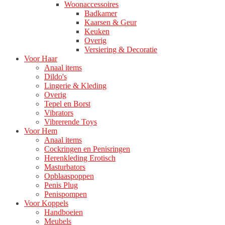
Woonaccessoires
Badkamer
Kaarsen & Geur
Keuken
Overig
Versiering & Decoratie
Voor Haar
Anaal items
Dildo's
Lingerie & Kleding
Overig
Tepel en Borst
Vibrators
Vibrerende Toys
Voor Hem
Anaal items
Cockringen en Penisringen
Herenkleding Erotisch
Masturbators
Opblaaspoppen
Penis Plug
Penispompen
Voor Koppels
Handboeien
Meubels