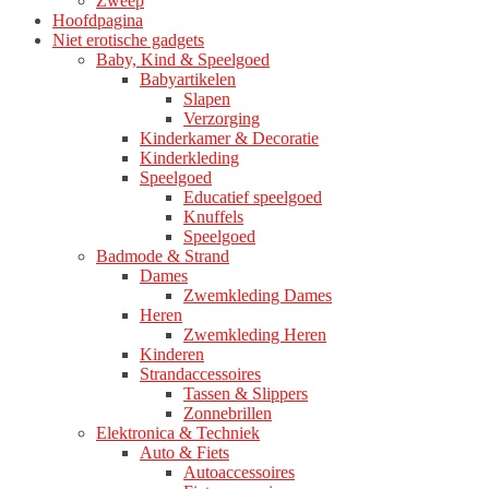
Zweep
Hoofdpagina
Niet erotische gadgets
Baby, Kind & Speelgoed
Babyartikelen
Slapen
Verzorging
Kinderkamer & Decoratie
Kinderkleding
Speelgoed
Educatief speelgoed
Knuffels
Speelgoed
Badmode & Strand
Dames
Zwemkleding Dames
Heren
Zwemkleding Heren
Kinderen
Strandaccessoires
Tassen & Slippers
Zonnebrillen
Elektronica & Techniek
Auto & Fiets
Autoaccessoires