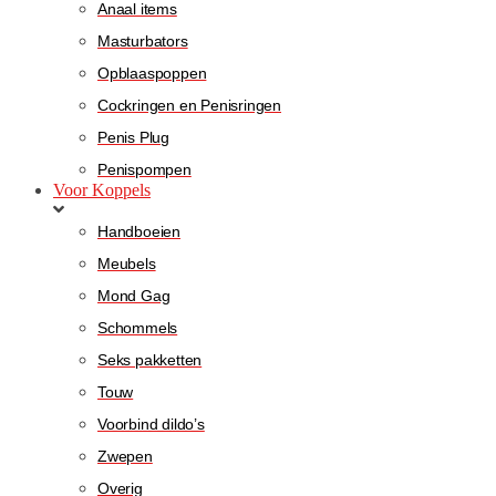
Anaal items
Masturbators
Opblaaspoppen
Cockringen en Penisringen
Penis Plug
Penispompen
Voor Koppels
Handboeien
Meubels
Mond Gag
Schommels
Seks pakketten
Touw
Voorbind dildo’s
Zwepen
Overig