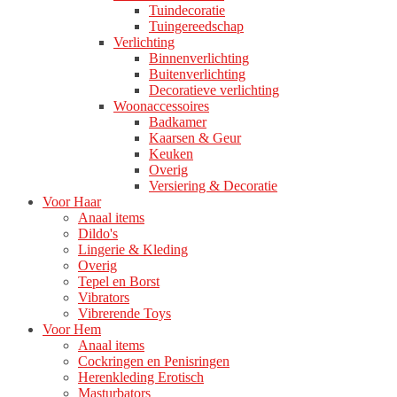
Tuindecoratie
Tuingereedschap
Verlichting
Binnenverlichting
Buitenverlichting
Decoratieve verlichting
Woonaccessoires
Badkamer
Kaarsen & Geur
Keuken
Overig
Versiering & Decoratie
Voor Haar
Anaal items
Dildo's
Lingerie & Kleding
Overig
Tepel en Borst
Vibrators
Vibrerende Toys
Voor Hem
Anaal items
Cockringen en Penisringen
Herenkleding Erotisch
Masturbators