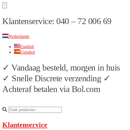
Skip
Skip
Klantenservice: 040 – 72 006 69
to
to
navigation
content
Nederlands
English
Español
✓ Vandaag besteld, morgen in huis
✓ Snelle Discrete verzending ✓
Achteraf betalen via Bol.com
Klantenservice