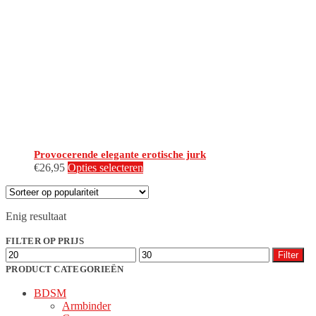
Provocerende elegante erotische jurk
Dit
€
26,95
Opties selecteren
product
heeft
meerdere
Enig resultaat
variaties.
Deze
FILTER OP PRIJS
optie
Min.
Max.
kan
Filter
prijs
prijs
gekozen
PRODUCT CATEGORIEËN
worden
BDSM
op
Armbinder
de