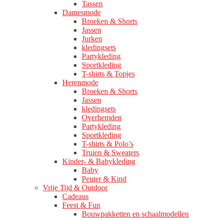
Tassen
Damesmode
Broeken & Shorts
Jassen
Jurken
kledingsets
Partykleding
Sportkleding
T-shirts & Topjes
Herenmode
Broeken & Shorts
Jassen
kledingsets
Overhemden
Partykleding
Sportkleding
T-shirts & Polo’s
Truien & Sweaters
Kinder- & Babykleding
Baby
Peuter & Kind
Vrije Tijd & Outdoor
Cadeaus
Feest & Fun
Bouwpakketten en schaalmodellen