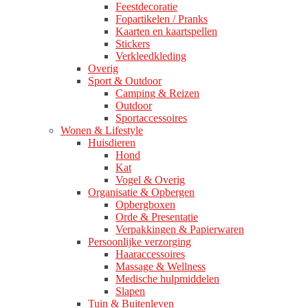
Feestdecoratie
Fopartikelen / Pranks
Kaarten en kaartspellen
Stickers
Verkleedkleding
Overig
Sport & Outdoor
Camping & Reizen
Outdoor
Sportaccessoires
Wonen & Lifestyle
Huisdieren
Hond
Kat
Vogel & Overig
Organisatie & Opbergen
Opbergboxen
Orde & Presentatie
Verpakkingen & Papierwaren
Persoonlijke verzorging
Haaraccessoires
Massage & Wellness
Medische hulpmiddelen
Slapen
Tuin & Buitenleven