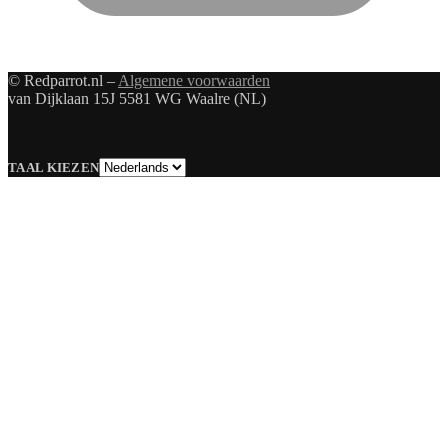
© Redparrot.nl –
Algemene voorwaarden
van Dijklaan 15J 5581 WG Waalre (NL)
Taal
TAAL KIEZEN
kiezen