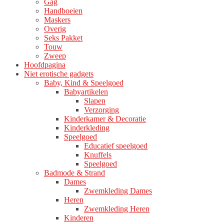
Gag
productpagina
Handboeien
Maskers
Overig
Seks Pakket
Touw
Zweep
Hoofdpagina
Niet erotische gadgets
Baby, Kind & Speelgoed
Babyartikelen
Slapen
Verzorging
Kinderkamer & Decoratie
Kinderkleding
Speelgoed
Educatief speelgoed
Knuffels
Speelgoed
Badmode & Strand
Dames
Zwemkleding Dames
Heren
Zwemkleding Heren
Kinderen