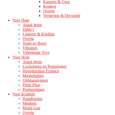
Kaarsen & Geur
Keuken
Overig
Versiering & Decoratie
Voor Haar
Anaal items
Dildo's
Lingerie & Kleding
Overig
Tepel en Borst
Vibrators
Vibrerende Toys
Voor Hem
Anaal items
Cockringen en Penisringen
Herenkleding Erotisch
Masturbators
Opblaaspoppen
Penis Plug
Penispompen
Voor Koppels
Handboeien
Meubels
Mond Gag
Overig