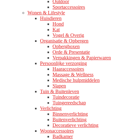
Outdoor
Sportaccessoires
Wonen & Lifestyle
Huisdieren
Hond
Kat
Vogel & Overig
Organisatie & Opbergen
Opbergboxen
Orde & Presentatie
Verpakkingen & Papierwaren
Persoonlijke verzorging
Haaraccessoires
Massage & Wellness
Medische hulpmiddelen
Slapen
Tuin & Buitenleven
Tuindecoratie
Tuingereedschap
Verlichting
Binnenverlichting
Buitenverlichting
Decoratieve verlichting
Woonaccessoires
Badkamer