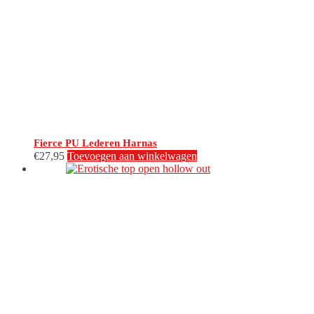
kan
gekozen
worden
op
de
productpagina
Fierce PU Lederen Harnas
€
27,95
Toevoegen aan winkelwagen