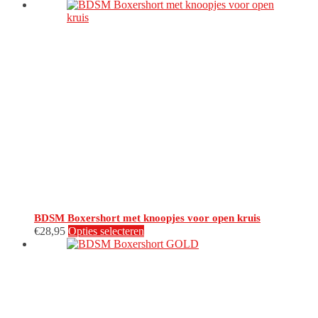
BDSM Boxershort met knoopjes voor open kruis
Dit
€
28,95
Opties selecteren
product
heeft
meerdere
variaties.
Deze
optie