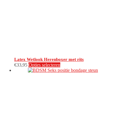
Latex Wetlook Herenboxer met rits
Dit
€
33,95
Opties selecteren
product
heeft
meerdere
variaties.
Deze
optie
kan
gekozen
worden
op
de
productpagina