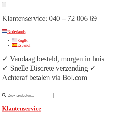
Skip
Skip
Klantenservice: 040 – 72 006 69
to
to
navigation
content
Nederlands
English
Español
✓ Vandaag besteld, morgen in huis
✓ Snelle Discrete verzending ✓
Achteraf betalen via Bol.com
Klantenservice