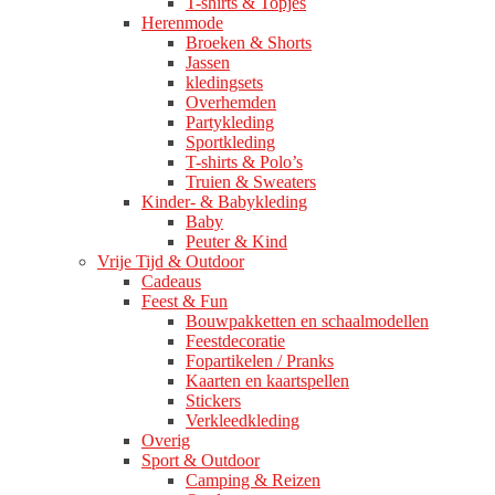
T-shirts & Topjes
Herenmode
Broeken & Shorts
Jassen
kledingsets
Overhemden
Partykleding
Sportkleding
T-shirts & Polo’s
Truien & Sweaters
Kinder- & Babykleding
Baby
Peuter & Kind
Vrije Tijd & Outdoor
Cadeaus
Feest & Fun
Bouwpakketten en schaalmodellen
Feestdecoratie
Fopartikelen / Pranks
Kaarten en kaartspellen
Stickers
Verkleedkleding
Overig
Sport & Outdoor
Camping & Reizen