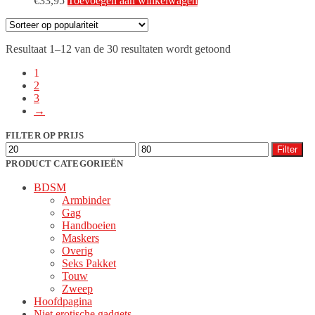
€
33,95
Toevoegen aan winkelwagen
Gesorteerd
Resultaat 1–12 van de 30 resultaten wordt getoond
op
1
populariteit
2
3
→
FILTER OP PRIJS
Min.
Max.
Filter
prijs
prijs
PRODUCT CATEGORIEËN
BDSM
Armbinder
Gag
Handboeien
Maskers
Overig
Seks Pakket
Touw
Zweep
Hoofdpagina
Niet erotische gadgets