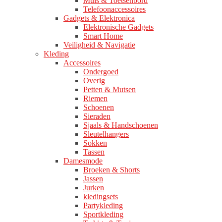
Muis & Toetsenbord
Telefoonaccessoires
Gadgets & Elektronica
Elektronische Gadgets
Smart Home
Veiligheid & Navigatie
Kleding
Accessoires
Ondergoed
Overig
Petten & Mutsen
Riemen
Schoenen
Sieraden
Sjaals & Handschoenen
Sleutelhangers
Sokken
Tassen
Damesmode
Broeken & Shorts
Jassen
Jurken
kledingsets
Partykleding
Sportkleding