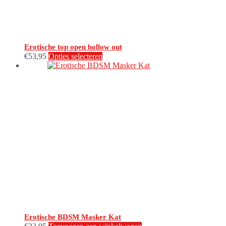
Erotische top open hollow out
Dit
€
53,95
Opties selecteren
product
heeft
meerdere
variaties.
Deze
optie
kan
gekozen
worden
op
de
productpagina
Erotische BDSM Masker Kat