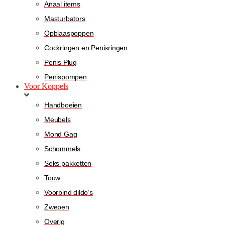
Anaal items
Masturbators
Opblaaspoppen
Cockringen en Penisringen
Penis Plug
Penispompen
Voor Koppels
Handboeien
Meubels
Mond Gag
Schommels
Seks pakketten
Touw
Voorbind dildo’s
Zwepen
Overig