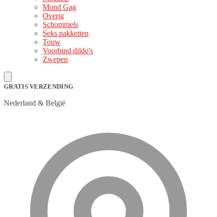
Mond Gag
Overig
Schommels
Seks pakketten
Touw
Voorbind dildo's
Zwepen
GRATIS VERZENDING
Nederland & België