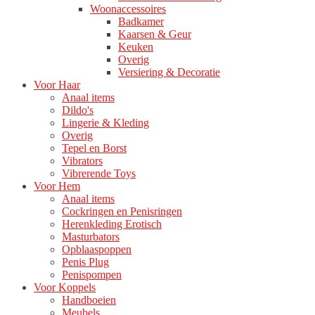
Woonaccessoires
Badkamer
Kaarsen & Geur
Keuken
Overig
Versiering & Decoratie
Voor Haar
Anaal items
Dildo's
Lingerie & Kleding
Overig
Tepel en Borst
Vibrators
Vibrerende Toys
Voor Hem
Anaal items
Cockringen en Penisringen
Herenkleding Erotisch
Masturbators
Opblaaspoppen
Penis Plug
Penispompen
Voor Koppels
Handboeien
Meubels