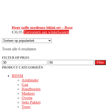
productpagina
Hoge taille modieuze bikini set – Roze
€
36,95
Toevoegen aan winkelwagen
Gesorteerd
Toont alle 6 resultaten
op
populariteit
FILTER OP PRIJS
Min.
Max.
Filter
prijs
prijs
PRODUCT CATEGORIEËN
BDSM
Armbinder
Gag
Handboeien
Maskers
Overig
Seks Pakket
Touw