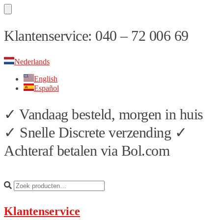
Skip
Skip
Klantenservice: 040 – 72 006 69
to
to
navigation
content
Nederlands
English
Español
✓ Vandaag besteld, morgen in huis
✓ Snelle Discrete verzending ✓
Achteraf betalen via Bol.com
Klantenservice