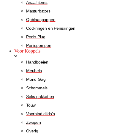
Anaal items
Masturbators
Opblaaspoppen
Cockringen en Penisringen
Penis Plug
Penispompen
Voor Koppels
Handboeien
Meubels
Mond Gag
Schommels
Seks pakketten
Touw
Voorbind dildo’s
Zwepen
Overig