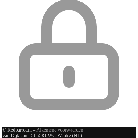
© Redparrot.nl –
Algemene voorwaarden
van Dijklaan 15J 5581 WG Waalre (NL)