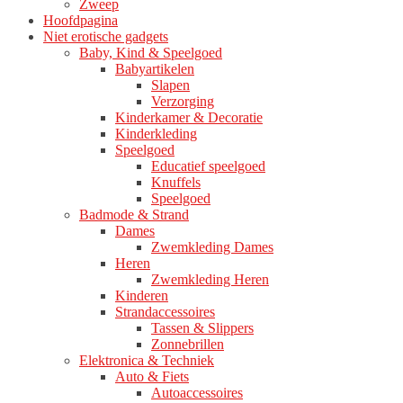
Zweep
Hoofdpagina
Niet erotische gadgets
Baby, Kind & Speelgoed
Babyartikelen
Slapen
Verzorging
Kinderkamer & Decoratie
Kinderkleding
Speelgoed
Educatief speelgoed
Knuffels
Speelgoed
Badmode & Strand
Dames
Zwemkleding Dames
Heren
Zwemkleding Heren
Kinderen
Strandaccessoires
Tassen & Slippers
Zonnebrillen
Elektronica & Techniek
Auto & Fiets
Autoaccessoires