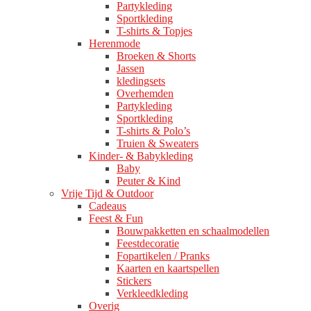
Partykleding
Sportkleding
T-shirts & Topjes
Herenmode
Broeken & Shorts
Jassen
kledingsets
Overhemden
Partykleding
Sportkleding
T-shirts & Polo’s
Truien & Sweaters
Kinder- & Babykleding
Baby
Peuter & Kind
Vrije Tijd & Outdoor
Cadeaus
Feest & Fun
Bouwpakketten en schaalmodellen
Feestdecoratie
Fopartikelen / Pranks
Kaarten en kaartspellen
Stickers
Verkleedkleding
Overig