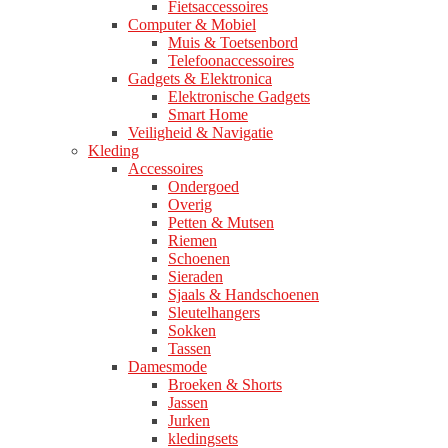
Fietsaccessoires
Computer & Mobiel
Muis & Toetsenbord
Telefoonaccessoires
Gadgets & Elektronica
Elektronische Gadgets
Smart Home
Veiligheid & Navigatie
Kleding
Accessoires
Ondergoed
Overig
Petten & Mutsen
Riemen
Schoenen
Sieraden
Sjaals & Handschoenen
Sleutelhangers
Sokken
Tassen
Damesmode
Broeken & Shorts
Jassen
Jurken
kledingsets