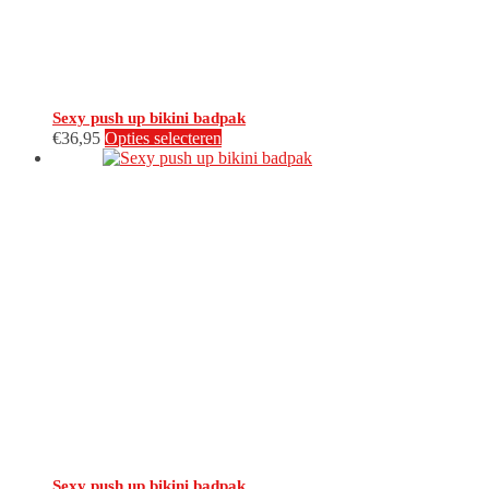
productpagina
Sexy push up bikini badpak
Dit
€
36,95
Opties selecteren
product
heeft
meerdere
variaties.
Deze
optie
kan
gekozen
worden
op
de
productpagina
Sexy push up bikini badpak