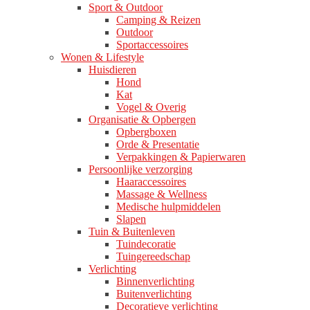
Sport & Outdoor
Camping & Reizen
Outdoor
Sportaccessoires
Wonen & Lifestyle
Huisdieren
Hond
Kat
Vogel & Overig
Organisatie & Opbergen
Opbergboxen
Orde & Presentatie
Verpakkingen & Papierwaren
Persoonlijke verzorging
Haaraccessoires
Massage & Wellness
Medische hulpmiddelen
Slapen
Tuin & Buitenleven
Tuindecoratie
Tuingereedschap
Verlichting
Binnenverlichting
Buitenverlichting
Decoratieve verlichting