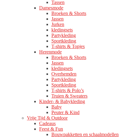
Tassen
Damesmode
Broeken & Shorts
Jassen
Jurken
kledingsets
Partykleding
Sportkleding
T-shirts & Topjes
Herenmode
Broeken & Shorts
Jassen
kledingsets
Overhemden
Partykleding
Sportkleding
T-shirts & Polo’s
Truien & Sweaters
Kinder- & Babykleding
Baby
Peuter & Kind
Vrije Tijd & Outdoor
Cadeaus
Feest & Fun
Bouwpakketten en schaalmodellen