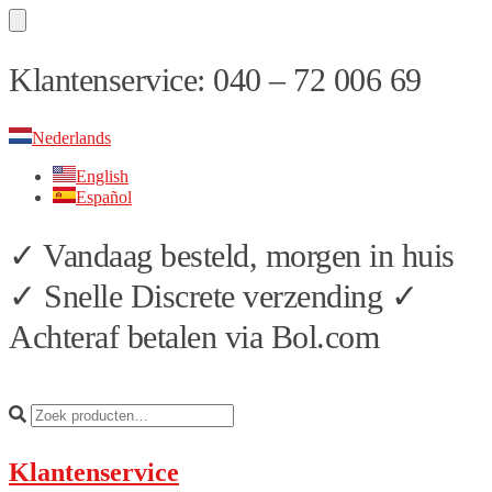
Skip
Skip
Klantenservice: 040 – 72 006 69
to
to
navigation
content
Nederlands
English
Español
✓ Vandaag besteld, morgen in huis
✓ Snelle Discrete verzending ✓
Achteraf betalen via Bol.com
Klantenservice