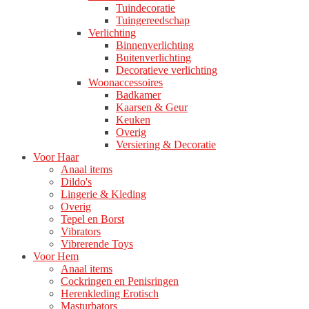
Tuindecoratie
Tuingereedschap
Verlichting
Binnenverlichting
Buitenverlichting
Decoratieve verlichting
Woonaccessoires
Badkamer
Kaarsen & Geur
Keuken
Overig
Versiering & Decoratie
Voor Haar
Anaal items
Dildo's
Lingerie & Kleding
Overig
Tepel en Borst
Vibrators
Vibrerende Toys
Voor Hem
Anaal items
Cockringen en Penisringen
Herenkleding Erotisch
Masturbators