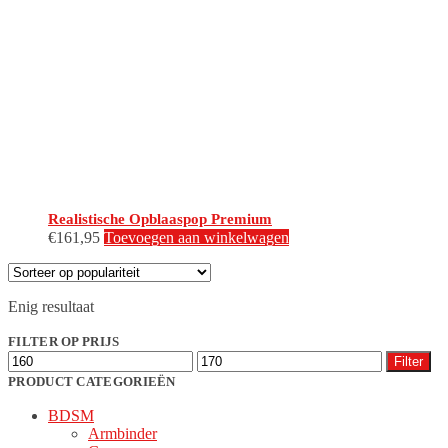
Realistische Opblaaspop Premium
€
161,95
Toevoegen aan winkelwagen
Enig resultaat
FILTER OP PRIJS
Min.
Max.
Filter
prijs
prijs
PRODUCT CATEGORIEËN
BDSM
Armbinder