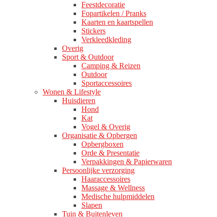
Feestdecoratie
Fopartikelen / Pranks
Kaarten en kaartspellen
Stickers
Verkleedkleding
Overig
Sport & Outdoor
Camping & Reizen
Outdoor
Sportaccessoires
Wonen & Lifestyle
Huisdieren
Hond
Kat
Vogel & Overig
Organisatie & Opbergen
Opbergboxen
Orde & Presentatie
Verpakkingen & Papierwaren
Persoonlijke verzorging
Haaraccessoires
Massage & Wellness
Medische hulpmiddelen
Slapen
Tuin & Buitenleven