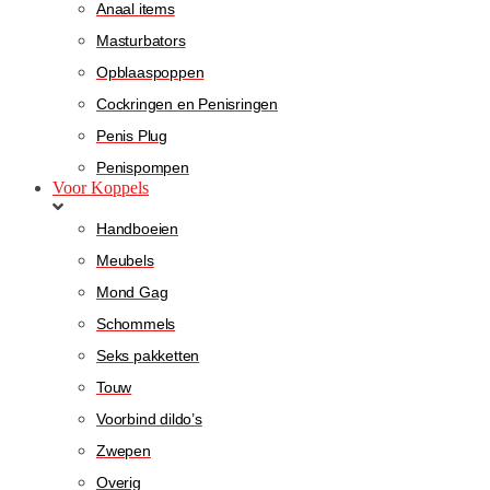
Anaal items
Masturbators
Opblaaspoppen
Cockringen en Penisringen
Penis Plug
Penispompen
Voor Koppels
Handboeien
Meubels
Mond Gag
Schommels
Seks pakketten
Touw
Voorbind dildo’s
Zwepen
Overig