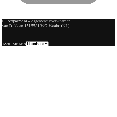
© Redparrot.nl –
Algemene voorwaarden
van Dijklaan 15J 5581 WG Waalre (NL)
Taal
TAAL KIEZEN
kiezen