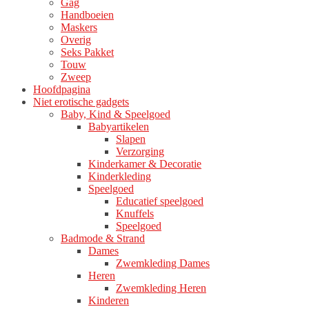
Gag
Handboeien
Maskers
Overig
Seks Pakket
Touw
Zweep
Hoofdpagina
Niet erotische gadgets
Baby, Kind & Speelgoed
Babyartikelen
Slapen
Verzorging
Kinderkamer & Decoratie
Kinderkleding
Speelgoed
Educatief speelgoed
Knuffels
Speelgoed
Badmode & Strand
Dames
Zwemkleding Dames
Heren
Zwemkleding Heren
Kinderen