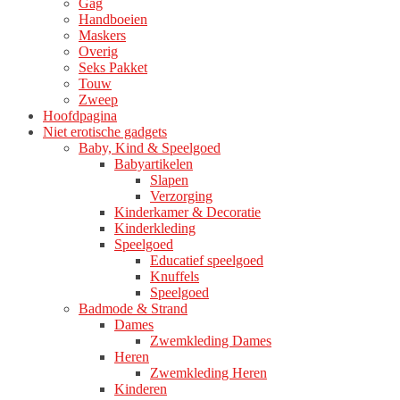
Gag
productpagina
Handboeien
Maskers
Overig
Seks Pakket
Touw
Zweep
Hoofdpagina
Niet erotische gadgets
Baby, Kind & Speelgoed
Babyartikelen
Slapen
Verzorging
Kinderkamer & Decoratie
Kinderkleding
Speelgoed
Educatief speelgoed
Knuffels
Speelgoed
Badmode & Strand
Dames
Zwemkleding Dames
Heren
Zwemkleding Heren
Kinderen