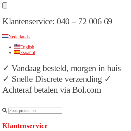
Skip
Skip
Klantenservice: 040 – 72 006 69
to
to
navigation
content
Nederlands
English
Español
✓ Vandaag besteld, morgen in huis
✓ Snelle Discrete verzending ✓
Achteraf betalen via Bol.com
Klantenservice