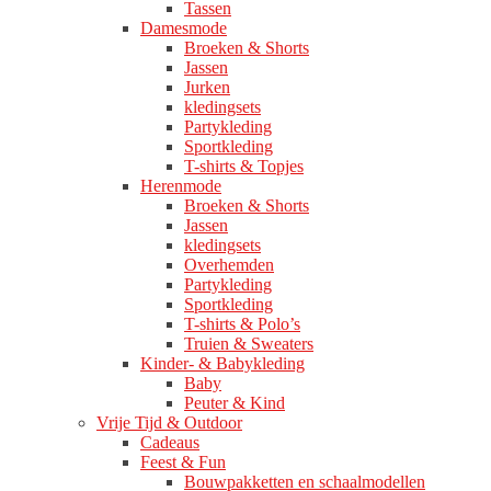
Tassen
Damesmode
Broeken & Shorts
Jassen
Jurken
kledingsets
Partykleding
Sportkleding
T-shirts & Topjes
Herenmode
Broeken & Shorts
Jassen
kledingsets
Overhemden
Partykleding
Sportkleding
T-shirts & Polo’s
Truien & Sweaters
Kinder- & Babykleding
Baby
Peuter & Kind
Vrije Tijd & Outdoor
Cadeaus
Feest & Fun
Bouwpakketten en schaalmodellen