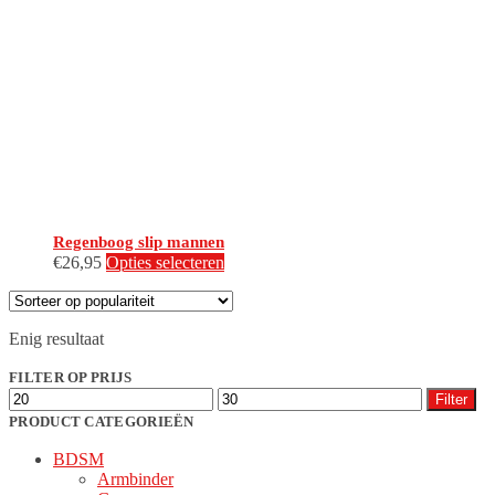
Regenboog slip mannen
Dit
€
26,95
Opties selecteren
product
heeft
meerdere
Enig resultaat
variaties.
Deze
FILTER OP PRIJS
optie
Min.
Max.
kan
Filter
prijs
prijs
gekozen
PRODUCT CATEGORIEËN
worden
BDSM
op
Armbinder
de