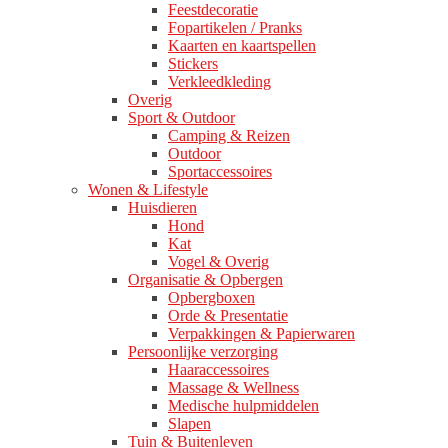
Feestdecoratie
Fopartikelen / Pranks
Kaarten en kaartspellen
Stickers
Verkleedkleding
Overig
Sport & Outdoor
Camping & Reizen
Outdoor
Sportaccessoires
Wonen & Lifestyle
Huisdieren
Hond
Kat
Vogel & Overig
Organisatie & Opbergen
Opbergboxen
Orde & Presentatie
Verpakkingen & Papierwaren
Persoonlijke verzorging
Haaraccessoires
Massage & Wellness
Medische hulpmiddelen
Slapen
Tuin & Buitenleven