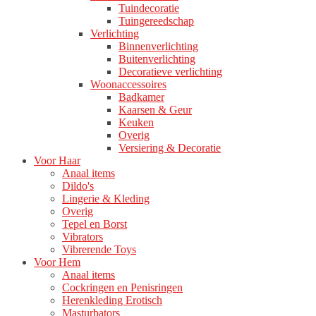
Tuindecoratie
Tuingereedschap
Verlichting
Binnenverlichting
Buitenverlichting
Decoratieve verlichting
Woonaccessoires
Badkamer
Kaarsen & Geur
Keuken
Overig
Versiering & Decoratie
Voor Haar
Anaal items
Dildo's
Lingerie & Kleding
Overig
Tepel en Borst
Vibrators
Vibrerende Toys
Voor Hem
Anaal items
Cockringen en Penisringen
Herenkleding Erotisch
Masturbators