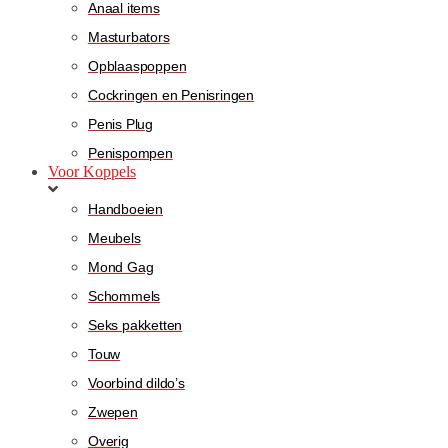
Anaal items
Masturbators
Opblaaspoppen
Cockringen en Penisringen
Penis Plug
Penispompen
Voor Koppels
Handboeien
Meubels
Mond Gag
Schommels
Seks pakketten
Touw
Voorbind dildo’s
Zwepen
Overig