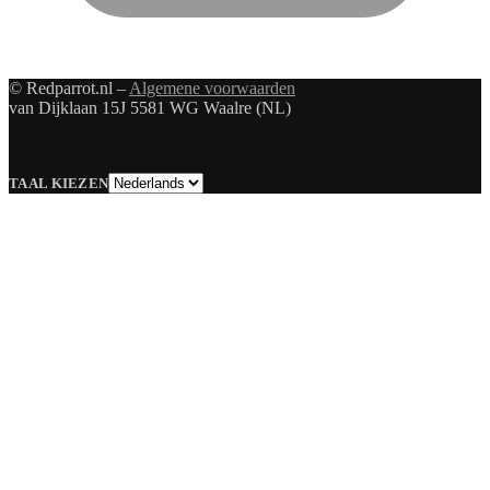
© Redparrot.nl –
Algemene voorwaarden
van Dijklaan 15J 5581 WG Waalre (NL)
Taal
TAAL KIEZEN
kiezen