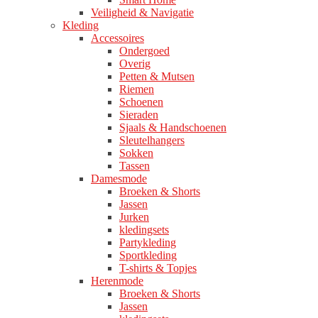
Veiligheid & Navigatie
Kleding
Accessoires
Ondergoed
Overig
Petten & Mutsen
Riemen
Schoenen
Sieraden
Sjaals & Handschoenen
Sleutelhangers
Sokken
Tassen
Damesmode
Broeken & Shorts
Jassen
Jurken
kledingsets
Partykleding
Sportkleding
T-shirts & Topjes
Herenmode
Broeken & Shorts
Jassen