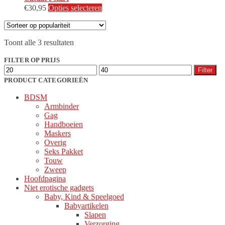
Dit
€
30,95
Opties selecteren
product
heeft
meerdere
Gesorteerd
Toont alle 3 resultaten
variaties.
op
Deze
populariteit
FILTER OP PRIJS
optie
Min.
Max.
kan
Filter
prijs
prijs
gekozen
PRODUCT CATEGORIEËN
worden
BDSM
op
Armbinder
de
Gag
productpagina
Handboeien
Maskers
Overig
Seks Pakket
Touw
Zweep
Hoofdpagina
Niet erotische gadgets
Baby, Kind & Speelgoed
Babyartikelen
Slapen
Verzorging