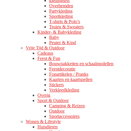
kledingsets
Overhemden
Partykleding
Sportkleding
T-shirts & Polo’s
Truien & Sweaters
Kinder- & Babykleding
Baby
Peuter & Kind
Vrije Tijd & Outdoor
Cadeaus
Feest & Fun
Bouwpakketten en schaalmodellen
Feestdecoratie
Fopartikelen / Pranks
Kaarten en kaartspellen
Stickers
Verkleedkleding
Overig
Sport & Outdoor
Camping & Reizen
Outdoor
Sportaccessoires
Wonen & Lifestyle
Huisdieren