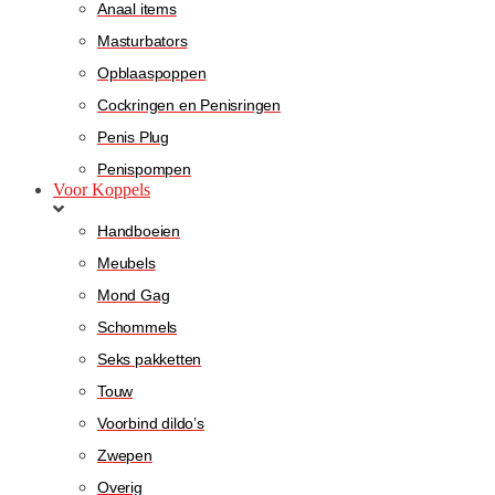
Anaal items
Masturbators
Opblaaspoppen
Cockringen en Penisringen
Penis Plug
Penispompen
Voor Koppels
Handboeien
Meubels
Mond Gag
Schommels
Seks pakketten
Touw
Voorbind dildo’s
Zwepen
Overig