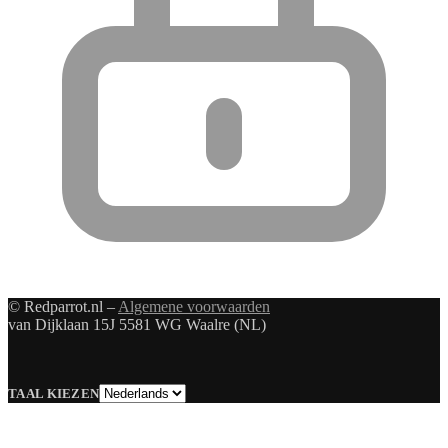
© Redparrot.nl –
Algemene voorwaarden
van Dijklaan 15J 5581 WG Waalre (NL)
Taal
TAAL KIEZEN
kiezen