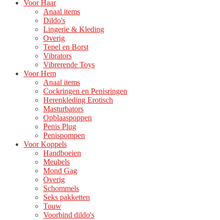
Voor Haar
Anaal items
Dildo's
Lingerie & Kleding
Overig
Tepel en Borst
Vibrators
Vibrerende Toys
Voor Hem
Anaal items
Cockringen en Penisringen
Herenkleding Erotisch
Masturbators
Opblaaspoppen
Penis Plug
Penispompen
Voor Koppels
Handboeien
Meubels
Mond Gag
Overig
Schommels
Seks pakketten
Touw
Voorbind dildo's