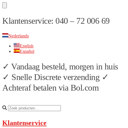
Skip
Skip
Klantenservice: 040 – 72 006 69
to
to
navigation
content
Nederlands
English
Español
✓ Vandaag besteld, morgen in huis
✓ Snelle Discrete verzending ✓
Achteraf betalen via Bol.com
Klantenservice