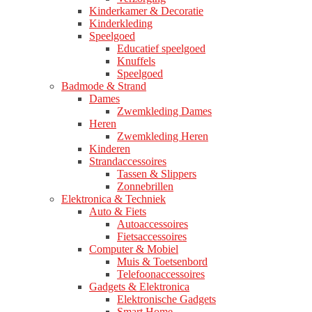
Kinderkamer & Decoratie
Kinderkleding
Speelgoed
Educatief speelgoed
Knuffels
Speelgoed
Badmode & Strand
Dames
Zwemkleding Dames
Heren
Zwemkleding Heren
Kinderen
Strandaccessoires
Tassen & Slippers
Zonnebrillen
Elektronica & Techniek
Auto & Fiets
Autoaccessoires
Fietsaccessoires
Computer & Mobiel
Muis & Toetsenbord
Telefoonaccessoires
Gadgets & Elektronica
Elektronische Gadgets
Smart Home