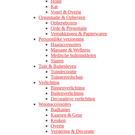
Hond
Kat
Vogel & Overig
Organisatie & Opbergen
Opbergboxen
Orde & Presentatie
Verpakkingen & Papierwaren
Persoonlijke verzorging
Haaraccessoires
Massage & Wellness
Medische hulpmiddelen
Slapen
Tuin & Buitenleven
Tuindecoratie
Tuingereedschap
Verlichting
Binnenverlichting
Buitenverlichting
Decoratieve verlichting
Woonaccessoires
Badkamer
Kaarsen & Geur
Keuken
Overig
Versiering & Decoratie