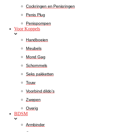
Cockringen en Penisringen
Penis Plug
Penispompen
Voor Koppels
Handboeien
Meubels
Mond Gag
Schommels
Seks pakketten
Touw
Voorbind dildo’s
Zwepen
Overig
BDSM
Armbinder