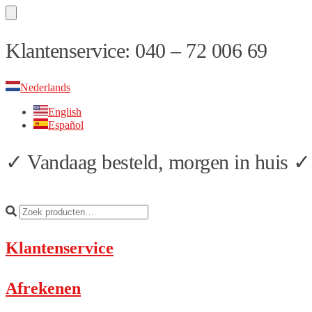
Skip
Skip
Klantenservice: 040 – 72 006 69
to
to
navigation
content
Nederlands
English
Español
✓ Vandaag besteld, morgen in huis ✓ 
Klantenservice
Afrekenen